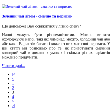
Зелений чай літом - смачно та корисно
Що допоможе Вам освіжитися у літню спеку?
Напої можуть бути різноманітними. Можна випити
охолоджуючі напої, такі як: лимонад, мохіто, холодний чай або
айс кава. Варіантів багато і кожен з них має свої переваги. У
цій статті ми розповімо про те, як приготувати смачний
холодний чай в домашніх умовах і скільки різних варіантів
можливо придумати.
Читати далі...
|<
<
1
2
3
4
>
>|