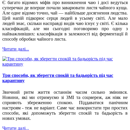
Є багато відомих міфів про виникнення чаю і досі ведуться
суперечки де вперше почали заварювати листя чайного куща.
Але одне відомо точно, чай — найбільше досягнення людства.
Цей напій підкорює серця людей в усьому світі. Але мало
людей знає, скільки насправді видів чаю існує у світі. Є кілька
класифікацій, але ми сьогодні поговоримо про одну з
найважливіших: класифікація в залежності від ферментації й
способу обробки чайного листа.
Читати далі...
Три способи, як зберегти спокій та бадьорість під час
карантину
Звичний ритм життя останнім часом сильно змінився.
Новини, які ми отримуємо зі ЗМІ та соцмереж, аж ніяк не
сприяють збереженню спокою. Піддаватися панічним
настроям - теж не варіант. Саме час використати три простих
способи, які допоможуть зберегти спокій та бадьорість в
нових умовах.
Читати далі...