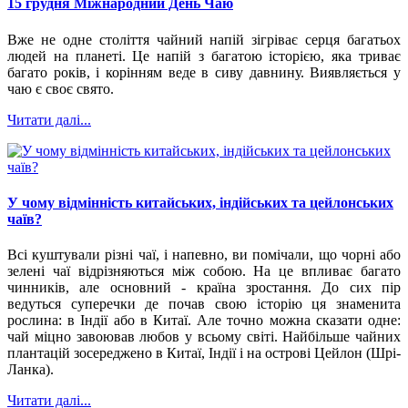
15 грудня Міжнародний День Чаю
Вже не одне століття чайний напій зігріває серця багатьох
людей на планеті. Це напій з багатою історією, яка триває
багато років, і корінням веде в сиву давнину. Виявляється у
чаю є своє свято.
Читати далі...
У чому відмінність китайських, індійських та цейлонських
чаїв?
Всі куштували різні чаї, і напевно, ви помічали, що чорні або
зелені чаї відрізняються між собою. На це впливає багато
чинників, але основний - країна зростання. До сих пір
ведуться суперечки де почав свою історію ця знаменита
рослина: в Індії або в Китаї. Але точно можна сказати одне:
чай міцно завоював любов у всьому світі. Найбільше чайних
плантацій зосереджено в Китаї, Індії і на острові Цейлон (Шрі-
Ланка).
Читати далі...