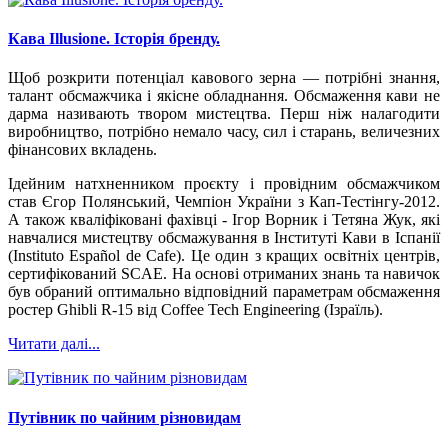
Кава Illusione. Історія бренду.
Щоб розкрити потенціал кавового зерна — потрібні знання,
талант обсмажчика і якісне обладнання. Обсмаження кави не
дарма називають твором мистецтва. Перш ніж налагодити
виробництво, потрібно немало часу, сил і старань, величезних
фінансових вкладень.
Ідейним натхненником проєкту і провідним обсмажчиком
став Єгор Полянський, Чемпіон України з Кап-Тестінгу-2012.
А також кваліфіковані фахівці - Ігор Ворник і Тетяна Жук, які
навчалися мистецтву обсмажування в Інституті Кави в Іспанії
(Instituto Español de Cafe). Це один з кращих освітніх центрів,
сертифікований SCAE. На основі отриманих знань та навичок
був обраний оптимально відповідний параметрам обсмаження
ростер Ghibli R-15 від Сoffee Tech Еngineering (Ізраїль).
Читати далі...
Путівник по чайним різновидам