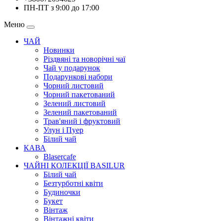
ПН-ПТ з 9:00 до 17:00
Меню
ЧАЙ
Новинки
Різдвяні та новорічні чаї
Чай у подарунок
Подарункові набори
Чорний листовий
Чорний пакетований
Зелений листовий
Зелений пакетований
Трав'яний і фруктовий
Улун і Пуер
Білий чай
КАВА
Blasercafe
ЧАЙНІ КОЛЕКЦІЇ BASILUR
Білий чай
Безтурботні квіти
Будиночки
Букет
Вінтаж
Вінтажні квіти