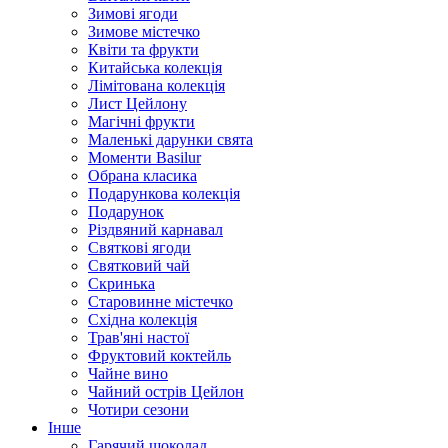
Зимові ягоди
Зимове містечко
Квіти та фрукти
Китайська колекція
Лімітована колекція
Лист Цейлону
Магічні фрукти
Маленькі дарунки свята
Моменти Basilur
Обрана класика
Подарункова колекція
Подарунок
Різдвяний карнавал
Святкові ягоди
Святковий чай
Скринька
Старовинне містечко
Східна колекція
Трав'яні настої
Фруктовий коктейль
Чайне вино
Чайний острів Цейлон
Чотири сезони
Інше
Гарячий шоколад