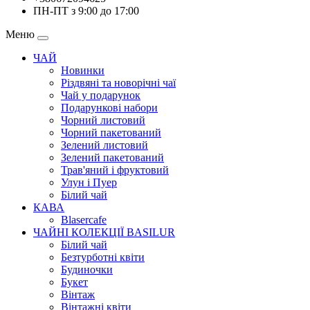
ПН-ПТ з 9:00 до 17:00
Меню
ЧАЙ
Новинки
Різдвяні та новорічні чаї
Чай у подарунок
Подарункові набори
Чорний листовий
Чорний пакетований
Зелений листовий
Зелений пакетований
Трав'яний і фруктовий
Улун і Пуер
Білий чай
КАВА
Blasercafe
ЧАЙНІ КОЛЕКЦІЇ BASILUR
Білий чай
Безтурботні квіти
Будиночки
Букет
Вінтаж
Вінтажні квіти