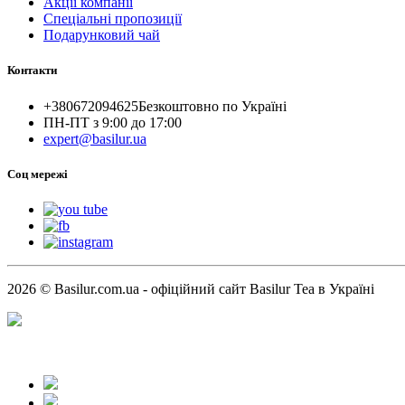
Акції компанії
Спеціальні пропозиції
Подарунковий чай
Контакти
+380672094625
Безкоштовно по Україні
ПН-ПТ з 9:00 до 17:00
expert@basilur.ua
Cоц мережі
2026 © Basilur.com.ua - офіційний сайт Basilur Tea в Україні