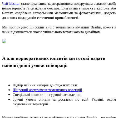
Чай Basilur
стане ідеальним корпоративним подарунком завдяки своїй
неповторності та смаковим якостям. Елегантна упаковка з картону або
металу, оздоблена авторськими малюнками та фотографіями, додасть
до ваших подарунків естетичної привабливості.
Ми пропонуємо широкий вибір тематичних колекцій Basilur, кожна з
яких відзначається своєю унікальною тематикою та дизайном.
А для корпоративних клієнтів ми готові надати
найвигідніші умови співпраці:
Підбір чайних наборів до будь-яких свят.
Широкий асортимент тематичних колекцій
.
Спеціальні знижки на гуртові замовлення.
Зручні умови оплати та доставки по всій Україні, окрім
окупованих територій.
Насолоджуйтеся смаком і атмосферою разом з чаєм Basilur – це любов