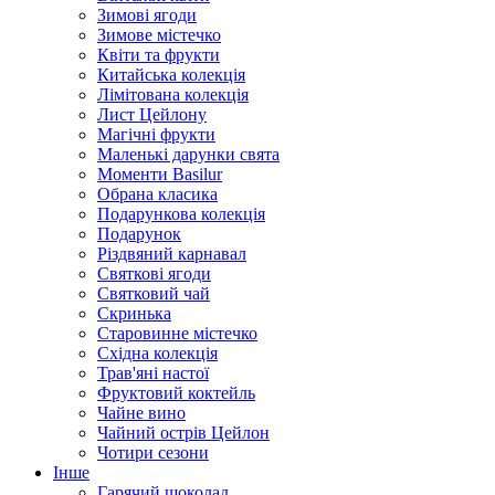
Зимові ягоди
Зимове містечко
Квіти та фрукти
Китайська колекція
Лімітована колекція
Лист Цейлону
Магічні фрукти
Маленькі дарунки свята
Моменти Basilur
Обрана класика
Подарункова колекція
Подарунок
Різдвяний карнавал
Святкові ягоди
Святковий чай
Скринька
Старовинне містечко
Східна колекція
Трав'яні настої
Фруктовий коктейль
Чайне вино
Чайний острів Цейлон
Чотири сезони
Інше
Гарячий шоколад