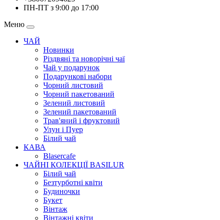
ПН-ПТ з 9:00 до 17:00
Меню
ЧАЙ
Новинки
Різдвяні та новорічні чаї
Чай у подарунок
Подарункові набори
Чорний листовий
Чорний пакетований
Зелений листовий
Зелений пакетований
Трав'яний і фруктовий
Улун і Пуер
Білий чай
КАВА
Blasercafe
ЧАЙНІ КОЛЕКЦІЇ BASILUR
Білий чай
Безтурботні квіти
Будиночки
Букет
Вінтаж
Вінтажні квіти