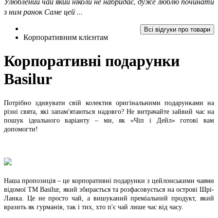
Улюблений чай який ніколи не набридає, дуже люблю починати
з ним ранок Саме цей ...
Всі відгуки про товари
Корпоративним клієнтам
Корпоративні подарунки
Basilur
Потрібно здивувати свій колектив оригінальними подарунками на
різні свята, які запам'ятаються надовго? Не витрачайте зайвий час на
пошук ідеального варіанту – ми, як «Чіп і Дейл» готові вам
допомогти!
Наша пропозиція – це корпоративні подарунки з цейлонськими чаями
відомої ТМ Basilur, який збирається та розфасовується на острові Шрі-
Ланка. Це не просто чай, а вишуканий преміальний продукт, який
вразить як гурманів, так і тих, хто п'є чай лише час від часу.