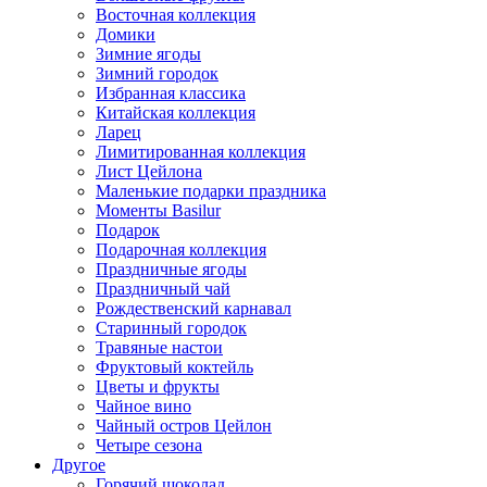
Восточная коллекция
Домики
Зимние ягоды
Зимний городок
Избранная классика
Китайская коллекция
Ларец
Лимитированная коллекция
Лист Цейлона
Маленькие подарки праздника
Моменты Basilur
Подарок
Подарочная коллекция
Праздничные ягоды
Праздничный чай
Рождественский карнавал
Старинный городок
Травяные настои
Фруктовый коктейль
Цветы и фрукты
Чайное вино
Чайный остров Цейлон
Четыре сезона
Другое
Горячий шоколад