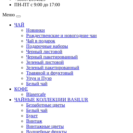
ПН-ПТ с 9:00 до 17:00
Меню
ЧАЙ
Новинки
Рождественские и новогодние чаи
Чай в подарок
Подарочные наборы
Черный листовой
Черный пакетированный
Зеленый листовой
Зеленый пакетированный
Травяной и фруктовый
Улун и Пуэр
Белый чай
КОФЕ
Blasercafe
ЧАЙНЫЕ КОЛЛЕКЦИИ BASILUR
Беззаботные цветы
Белый чай
Букет
Винтаж
Винтажные цветы
Волшебные фрукты