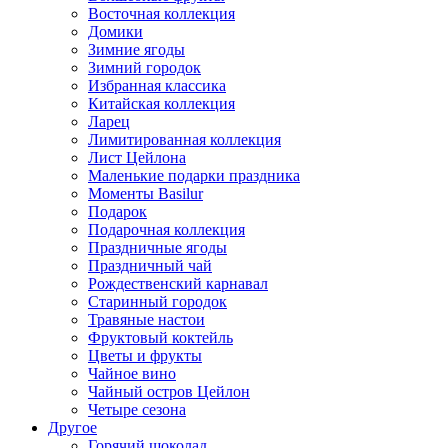
Восточная коллекция
Домики
Зимние ягоды
Зимний городок
Избранная классика
Китайская коллекция
Ларец
Лимитированная коллекция
Лист Цейлона
Маленькие подарки праздника
Моменты Basilur
Подарок
Подарочная коллекция
Праздничные ягоды
Праздничный чай
Рождественский карнавал
Старинный городок
Травяные настои
Фруктовый коктейль
Цветы и фрукты
Чайное вино
Чайный остров Цейлон
Четыре сезона
Другое
Горячий шоколад