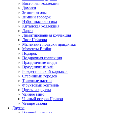
Восточная коллекция
Домики
Зимние ягоды
Зимний городок
Избранная классика
Китайская коллекция
Ларец
Лимитированная коллекция
Лист Цейлона
Маленькие подарки праздника
Моменты Basilur
Подарок
Подарочная коллекция
Праздничные ягоды
Праздничный чай
Рождественский карнавал
Старинный городок
Травяные настои
Фруктовый коктейль
Цветы и фрукты
Чайное вино
Чайный остров Цейлон
Четыре сезона
Другое
Горячий шоколад