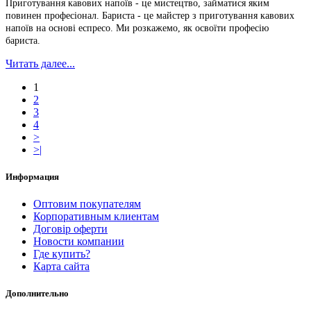
Приготування кавових напоїв - це мистецтво, займатися яким
повинен професіонал. Бариста - це майстер з приготування кавових
напоїв на основі еспресо. Ми розкажемо, як освоїти професію
бариста.
Читать далее...
1
2
3
4
>
>|
Информация
Оптовим покупателям
Корпоративным клиентам
Договір оферти
Новости компании
Где купить?
Карта сайта
Дополнительно