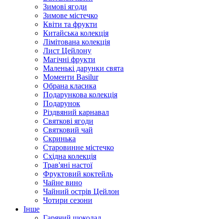
Зимові ягоди
Зимове містечко
Квіти та фрукти
Китайська колекція
Лімітована колекція
Лист Цейлону
Магічні фрукти
Маленькі дарунки свята
Моменти Basilur
Обрана класика
Подарункова колекція
Подарунок
Різдвяний карнавал
Святкові ягоди
Святковий чай
Скринька
Старовинне містечко
Східна колекція
Трав'яні настої
Фруктовий коктейль
Чайне вино
Чайний острів Цейлон
Чотири сезони
Інше
Гарячий шоколад