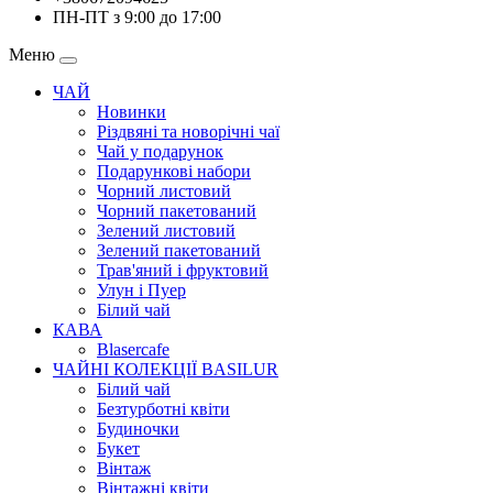
ПН-ПТ з 9:00 до 17:00
Меню
ЧАЙ
Новинки
Різдвяні та новорічні чаї
Чай у подарунок
Подарункові набори
Чорний листовий
Чорний пакетований
Зелений листовий
Зелений пакетований
Трав'яний і фруктовий
Улун і Пуер
Білий чай
КАВА
Blasercafe
ЧАЙНІ КОЛЕКЦІЇ BASILUR
Білий чай
Безтурботні квіти
Будиночки
Букет
Вінтаж
Вінтажні квіти