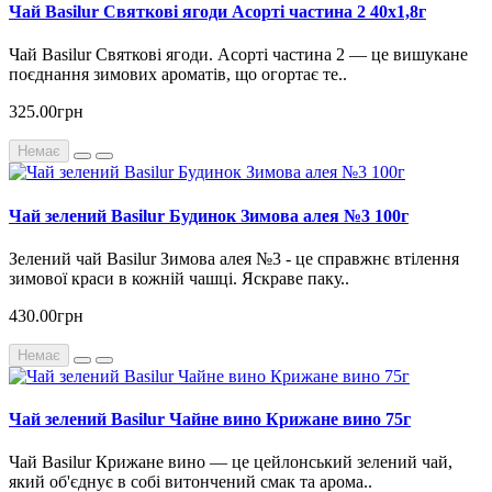
Чай Basilur Святкові ягоди Асорті частина 2 40х1,8г
Чай Basilur Святкові ягоди. Асорті частина 2 — це вишукане
поєднання зимових ароматів, що огортає те..
325.00грн
Немає
Чай зелений Basilur Будинок Зимова алея №3 100г
Зелений чай Basilur Зимова алея №3 - це справжнє втілення
зимової краси в кожній чашці. Яскраве паку..
430.00грн
Немає
Чай зелений Basilur Чайне вино Крижане вино 75г
Чай Basilur Крижане вино — це цейлонський зелений чай,
який об'єднує в собі витончений смак та арома..