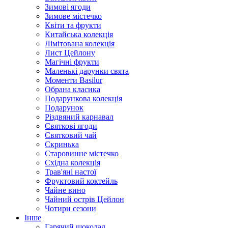
Зимові ягоди
Зимове містечко
Квіти та фрукти
Китайська колекція
Лімітована колекція
Лист Цейлону
Магічні фрукти
Маленькі дарунки свята
Моменти Basilur
Обрана класика
Подарункова колекція
Подарунок
Різдвяний карнавал
Святкові ягоди
Святковий чай
Скринька
Старовинне містечко
Східна колекція
Трав'яні настої
Фруктовий коктейль
Чайне вино
Чайний острів Цейлон
Чотири сезони
Інше
Гарячий шоколад