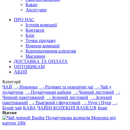
Какао
Аксесуари
ПРО НАС
Історія компанії
Контакти
Блог
Точки продажу
Новини компанії
Корпоративним клієнтам
Магазини
ДОСТАВКА ТА ОПЛАТА
ОПТОВИКАМ
АКЦІЇ
Категорії
ЧАЙ
- Новинки
- Різдвяні та новорічні чаї
- Чай у
подарунок
- Подарункові набори
- Чорний листовий
-
Чорний пакетований
- Зелений листовий
- Зелений
пакетований
- Трав'яний і фруктовий
- Улун і Пуер
-
Білий чай
КАВА
ЧАЙНІ КОЛЕКЦІЇ BASILUR
Інше
Відгуки