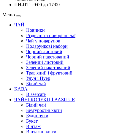
ПН-ПТ з 9:00 до 17:00
Меню
ЧАЙ
Новинки
Різдвяні та новорічні чаї
Чай у подарунок
Подарункові набори
Чорний листовий
Чорний пакетований
Зелений листовий
Зелений пакетований
Трав'яний і фруктовий
Улун і Пуер
Білий чай
КАВА
Blasercafe
ЧАЙНІ КОЛЕКЦІЇ BASILUR
Білий чай
Безтурботні квіти
Будиночки
Букет
Вінтаж
Вінтажні квіти