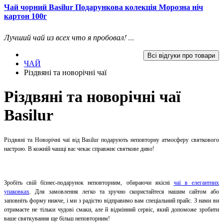
Чай чорний Basilur Подарункова колекція Морозна ніч
картон 100г
Лучший чай из всех что я пробовал! ...
Всі відгуки про товари
ЧАЙ
Різдвяні та новорічні чаї
Різдвяні та новорічні чаї
Basilur
Різдвяні та Новорічні чаї від Basilur подарують неповторну атмосферу святкового
настрою. В кожній чашці вас чекає справжнє святкове диво!
Зробіть свій бізнес-подарунок неповторним, обираючи якісні
чаї в елегантних
упаковках
. Для замовлення легко та зручно скористайтеся нашим сайтом або
заповніть форму нижче, і ми з радістю відправимо вам спеціальний прайс. З нами ви
отримаєте не тільки чудові смаки, але й відмінний сервіс, який допоможе зробити
ваше святкування ще більш неповторним!