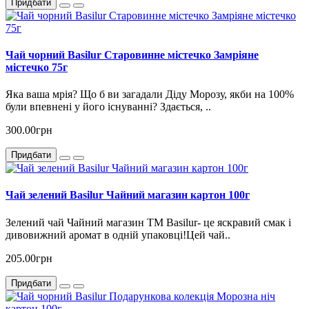
Придбати
Чай чорний Basilur Старовинне містечко Замріяне
містечко 75г
Яка ваша мрія? Що б ви загадали Діду Морозу, якби на 100%
були впевнені у його існуванні? Здається, ..
300.00грн
Придбати
Чай зелений Basilur Чайний магазин картон 100г
Зелений чай Чайний магазин ТМ Basilur- це яскравий смак і
дивовижний аромат в одній упаковці!Цей чай..
205.00грн
Придбати