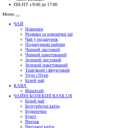
ПН-ПТ з 9:00 до 17:00
Меню
ЧАЙ
Новинки
Різдвяні та новорічні чаї
Чай у подарунок
Подарункові набори
Чорний листовий
Чорний пакетований
Зелений листовий
Зелений пакетований
Трав'яний і фруктовий
Улун і Пуер
Білий чай
КАВА
Blasercafe
ЧАЙНІ КОЛЕКЦІЇ BASILUR
Білий чай
Безтурботні квіти
Будиночки
Букет
Вінтаж
Вінтажні квіти