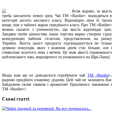
Всім відомо, за якість
треба заплатити певну ціну. Чаї ТМ «Basilur» знаходяться в
категорії досить високого класу. Відповідно ціна їх трохи
вище, ніж у чайних марок середнього класу. Про ТМ «Basilur»
можна сказати з упевненістю, що якість відповідає ціні.
Завдяки своїм цінностям, наша торгова марка створює гідну
конкуренцію чайним гігантам, представленим на ринку
України. Якість цього продукту підтверджується не тільки
думкою покупців, яких з кожним днем ​​стає більше, але і
символом золотого лева з мечем. Це знак якості справжнього
цейлонського чаю, вирощеного та упакованого на Шрі-Ланці.
Якщо вам ще не доводилося спробувати чай
ТМ «Basilur
»,
радимо придбати упаковку додому. Цей чай не залишить Вас
байдужим своїм смаком і ароматом! Приємного чаювання з
ТМ «Basilur»!
Схожі статті