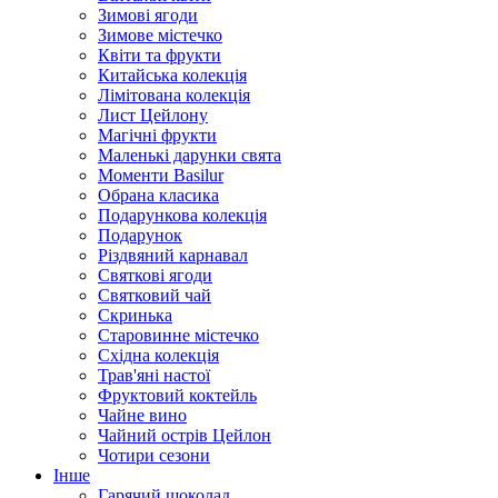
Зимові ягоди
Зимове містечко
Квіти та фрукти
Китайська колекція
Лімітована колекція
Лист Цейлону
Магічні фрукти
Маленькі дарунки свята
Моменти Basilur
Обрана класика
Подарункова колекція
Подарунок
Різдвяний карнавал
Святкові ягоди
Святковий чай
Скринька
Старовинне містечко
Східна колекція
Трав'яні настої
Фруктовий коктейль
Чайне вино
Чайний острів Цейлон
Чотири сезони
Інше
Гарячий шоколад