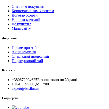
Оптовим покупцям
Корпоративним клієнтам
Договір оферти
Новини компанії
Де купити?
Мапа сайту
Додатково
Цікаве про чай
Акції компанії
Спеціальні пропозиції
Подарунковий чай
Контакти
+380672094625
Безкоштовно по Україні
ПН-ПТ з 9:00 до 17:00
expert@basilur.ua
Cоц мережі