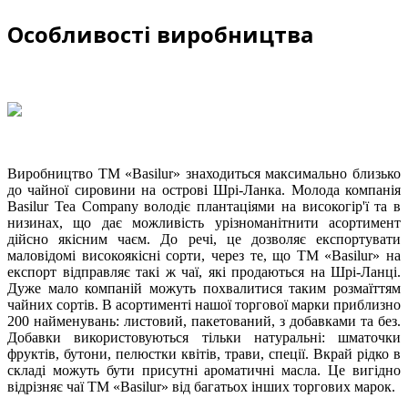
Особливості виробництва
Виробництво ТМ «Basilur» знаходиться максимально близько
до чайної сировини на острові Шрі-Ланка. Молода компанія
Basilur Tea Company володіє плантаціями на високогір'ї та в
низинах, що дає можливість урізноманітнити асортимент
дійсно якісним чаєм. До речі, це дозволяє експортувати
маловідомі високоякісні сорти, через те, що ТМ «Basilur» на
експорт відправляє такі ж чаї, які продаються на Шрі-Ланці.
Дуже мало компаній можуть похвалитися таким розмаїттям
чайних сортів. В асортименті нашої торгової марки приблизно
200 найменувань: листовий, пакетований, з добавками та без.
Добавки використовуються тільки натуральні: шматочки
фруктів, бутони, пелюстки квітів, трави, спеції. Вкрай рідко в
складі можуть бути присутні ароматичні масла. Це вигідно
відрізняє чаї ТМ «Basilur» від багатьох інших торгових марок.