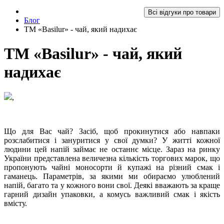
Всі відгуки про товари
Блог
ТМ «Basilur» - чай, який надихає
ТМ «Basilur» - чай, який
надихає
,
Що для Вас чай? Засіб, щоб прокинутися або навпаки
розслабитися і зануритися у свої думки? У житті кожної
людини цей напій займає не останнє місце. Зараз на ринку
України представлена величезна кількість торгових марок, що
пропонують чайні моносорти й купажі на різний смак і
гаманець. Параметрів, за якими ми обираємо улюблений
напій, багато та у кожного вони свої. Деякі вважають за краще
гарний дизайн упаковки, а комусь важливий смак і якість
вмісту.