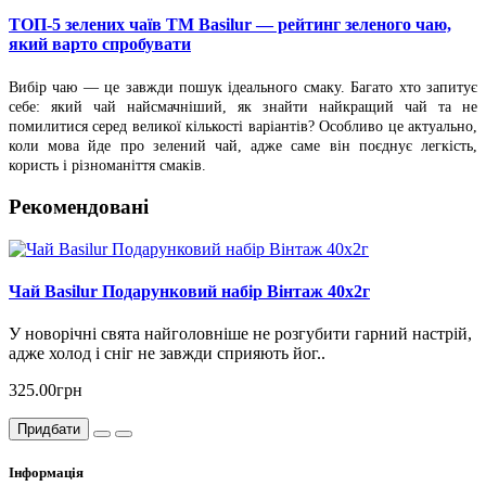
ТОП-5 зелених чаїв ТМ Basilur — рейтинг зеленого чаю,
який варто спробувати
Вибір чаю — це завжди пошук ідеального смаку. Багато хто запитує
себе: який чай найсмачніший, як знайти найкращий чай та не
помилитися серед великої кількості варіантів? Особливо це актуально,
коли мова йде про зелений чай, адже саме він поєднує легкість,
користь і різноманіття смаків.
Рекомендовані
Чай Basilur Подарунковий набір Вінтаж 40х2г
У новорічні свята найголовніше не розгубити гарний настрій,
адже холод і сніг не завжди сприяють йог..
325.00грн
Придбати
Інформація