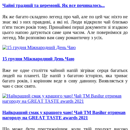
Чайні традиції та церемонії. Як все починалось...
Як же багато складено легенд про чай, але по цей час ніхто не
знає які з них правдиві, а які ні. Люди відкрили чай близько
п'яти тисяч років тому. Принаймні перші документи зі згадкою
цього напою датуються саме цим часом. Але повернімося до
легенд. Ми розповімо вам саму романтичну з усіх.
15 грудня Міжнародний День Чаю
Вже не одне століття чайний напій зігріває серця багатьох
людей на планеті. Це напій з багатою історією, яка триває
багато років, і корінням веде в сиву давнину. Виявляється у
чаю є своє свято.
Найкращий смак у кращого чаю! Чай ТМ Basilur отримав
нагороду на GREАT TASTE awards 2021
Що може бути престижнішим, коли твій продукт високо