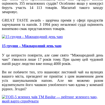
оцінюють 355 незалежних суддів? Особливо якщо у конкурсі
беруть участь 14 113 товарів. Масштаб такого заходу
зачаровує.
GREАT TASTE awards - щорічна премія у сфері продуктів
харчування та напоїв. З 1994 року незалежні судді оцінюють
винятково смак представлених товарів.
15 грудня – Міжнародний день чаю
У це непросто повірити, але саме свято “Міжнародний день
чаю” з'явилося лише 17 років тому. При цьому цей чудовий
напій радує людство вже понад 4000 років.
Ви не побачите тих, хто вшановує листовий чай на вулицях
вашого міста, президент не привітає з цим знаменним днем
усіх шанувальників напою. Але ми можемо разом
відсвяткувати його чашкою улюбленого чаю вдома у компанії
рідних. Згодні?