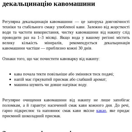
декальцинацію кавомашини
Регулярна декальцинація кавомашини — це запорука довговічності
техніки та стабільного смаку улюбленої кави. Залежно від жорсткості
води та частоти використання, чистку кавомашини від накипу слід
проводити раз на 1–3 місяці. Якщо вода у вашому регіоні містить
велику кількість мінералів, рекомендується декальцинація
кавомашини частіше — приблизно кожні 30 днів.
Ознаки того, що час почистити кавоварку від накипу:
кава почала текти повільніше або змінився тиск подачі;
напій має гіркуватий присмак або слабший аромат;
машина шумить чи довше нагріває воду.
Регулярне очищення кавомашини від накипу не лише запобігає
поломкам, а й гарантує насичений смак кави кожного дня. До речі,
гарно підкреслює та наповнює смак кави якісне
какао
, яке придає
приємний шоколадний присмак.