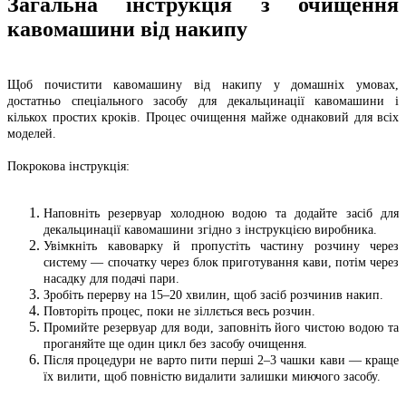
Загальна інструкція з очищення
кавомашини від накипу
Щоб почистити кавомашину від накипу у домашніх умовах,
достатньо спеціального засобу для декальцинації кавомашини і
кількох простих кроків. Процес очищення майже однаковий для всіх
моделей.
Покрокова інструкція:
Наповніть резервуар холодною водою та додайте засіб для
декальцинації кавомашини згідно з інструкцією виробника.
Увімкніть кавоварку й пропустіть частину розчину через
систему — спочатку через блок приготування кави, потім через
насадку для подачі пари.
Зробіть перерву на 15–20 хвилин, щоб засіб розчинив накип.
Повторіть процес, поки не зіллється весь розчин.
Промийте резервуар для води, заповніть його чистою водою та
проганяйте ще один цикл без засобу очищення.
Після процедури не варто пити перші 2–3 чашки кави — краще
їх вилити, щоб повністю видалити залишки миючого засобу.