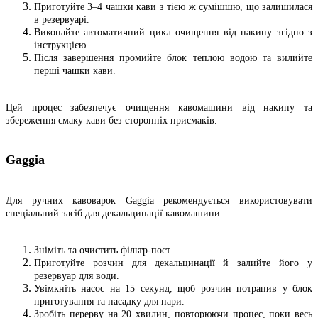
Приготуйте 3–4 чашки кави з тією ж сумішшю, що залишилася
в резервуарі.
Виконайте автоматичний цикл очищення від накипу згідно з
інструкцією.
Після завершення промийте блок теплою водою та вилийте
перші чашки кави.
Цей процес забезпечує очищення кавомашини від накипу та
збереження смаку кави без сторонніх присмаків.
Gaggia
Для ручних кавоварок Gaggia рекомендується використовувати
спеціальний засіб для декальцинації кавомашини:
Зніміть та очистить фільтр-пост.
Приготуйте розчин для декальцинації й залийте його у
резервуар для води.
Увімкніть насос на 15 секунд, щоб розчин потрапив у блок
приготування та насадку для пари.
Зробіть перерву на 20 хвилин, повторюючи процес, поки весь