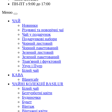
ПН-ПТ з 9:00 до 17:00
Меню
ЧАЙ
Новинки
Різдвяні та новорічні чаї
Чай у подарунок
Подарункові набори
Чорний листовий
Чорний пакетований
Зелений листовий
Зелений пакетований
Трав'яний і фруктовий
Улун і Пуер
Білий чай
КАВА
Blasercafe
ЧАЙНІ КОЛЕКЦІЇ BASILUR
Білий чай
Безтурботні квіти
Будиночки
Букет
Вінтаж
Вінтажні квіти