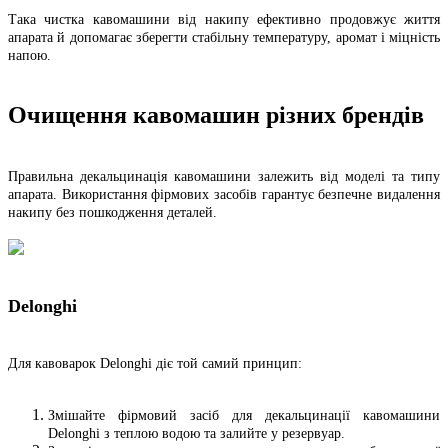
Така чистка кавомашини від накипу ефективно продовжує життя
апарата й допомагає зберегти стабільну температуру, аромат і міцність
напою.
Очищення кавомашин різних брендів
Правильна декальцинація кавомашини залежить від моделі та типу
апарата. Використання фірмових засобів гарантує безпечне видалення
накипу без пошкодження деталей.
Delonghi
Для кавоварок Delonghi діє той самий принцип:
Змішайте фірмовий засіб для декальцинації кавомашини
Delonghi з теплою водою та залийте у резервуар.