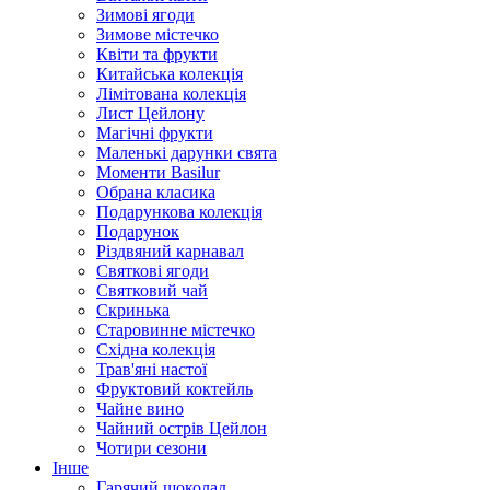
Зимові ягоди
Зимове містечко
Квіти та фрукти
Китайська колекція
Лімітована колекція
Лист Цейлону
Магічні фрукти
Маленькі дарунки свята
Моменти Basilur
Обрана класика
Подарункова колекція
Подарунок
Різдвяний карнавал
Святкові ягоди
Святковий чай
Скринька
Старовинне містечко
Східна колекція
Трав'яні настої
Фруктовий коктейль
Чайне вино
Чайний острів Цейлон
Чотири сезони
Інше
Гарячий шоколад