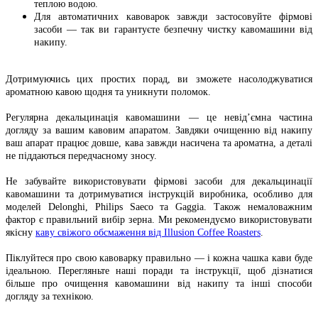
теплою водою.
Для автоматичних кавоварок завжди застосовуйте фірмові
засоби — так ви гарантуєте безпечну чистку кавомашини від
накипу.
Дотримуючись цих простих порад, ви зможете насолоджуватися
ароматною кавою щодня та уникнути поломок.
Регулярна декальцинація кавомашини — це невід’ємна частина
догляду за вашим кавовим апаратом. Завдяки очищенню від накипу
ваш апарат працює довше, кава завжди насичена та ароматна, а деталі
не піддаються передчасному зносу.
Не забувайте використовувати фірмові засоби для декальцинації
кавомашини та дотримуватися інструкцій виробника, особливо для
моделей Delonghi, Philips Saeco та Gaggia. Також немаловажним
фактор є правильний вибір зерна. Ми рекомендуємо використовувати
якісну
каву свіжого обсмаження від Illusion Coffee Roasters
.
Піклуйтеся про свою кавоварку правильно — і кожна чашка кави буде
ідеальною. Перегляньте наші поради та інструкції, щоб дізнатися
більше про очищення кавомашини від накипу та інші способи
догляду за технікою.