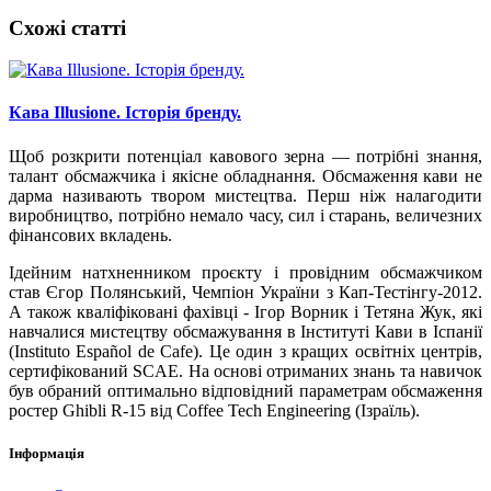
Схожі статті
Кава Illusione. Історія бренду.
Щоб розкрити потенціал кавового зерна — потрібні знання,
талант обсмажчика і якісне обладнання. Обсмаження кави не
дарма називають твором мистецтва. Перш ніж налагодити
виробництво, потрібно немало часу, сил і старань, величезних
фінансових вкладень.
Ідейним натхненником проєкту і провідним обсмажчиком
став Єгор Полянський, Чемпіон України з Кап-Тестінгу-2012.
А також кваліфіковані фахівці - Ігор Ворник і Тетяна Жук, які
навчалися мистецтву обсмажування в Інституті Кави в Іспанії
(Instituto Español de Cafe). Це один з кращих освітніх центрів,
сертифікований SCAE. На основі отриманих знань та навичок
був обраний оптимально відповідний параметрам обсмаження
ростер Ghibli R-15 від Сoffee Tech Еngineering (Ізраїль).
Інформація