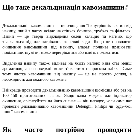
Що таке декальцинація кавомашини?
Декальцинація кавомашини — це очищення її внутрішніх частин від
накипу, який з часом осідає на стінках бойлера, трубках та фільтрах.
Накип — це тверді відкладення солей кальцію та магнію, що
з’являються під час нагрівання жорсткої води. Якщо не проводити
очищення кавомашини від накипу, апарат починає працювати
повільніше, шуміти, може перегріватися або навіть поламатися.
Видалення накипу також впливає на якість напою: кава стає менш
ароматною, а на поверхні може з’являтися неприємна плівка. Саме
тому чистка кавомашини від накипу — це не просто догляд, а
необхідність для кожного кавомана.
Найкраще проводити декальцинацію кавомашини щомісяця або раз на
100–150 приготованих чашок. Якщо ваша модель має індикатор
очищення, орієнтуйтеся на його сигнал — він нагадує, коли саме час
провести декальцинацію кавомашини Delonghi, Philips чи будь-якої
іншої кавомашини.
Як часто потрібно проводити