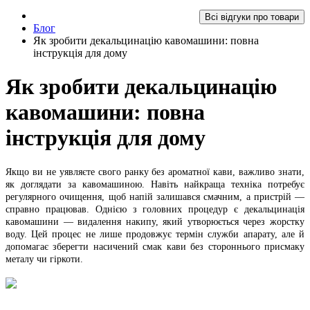
Всі відгуки про товари
Блог
Як зробити декальцинацію кавомашини: повна
інструкція для дому
Як зробити декальцинацію
кавомашини: повна
інструкція для дому
Якщо ви не уявляєте свого ранку без ароматної кави, важливо знати,
як доглядати за кавомашиною. Навіть найкраща техніка потребує
регулярного очищення, щоб напій залишався смачним, а пристрій —
справно працював. Однією з головних процедур є декальцинація
кавомашини — видалення накипу, який утворюється через жорстку
воду. Цей процес не лише продовжує термін служби апарату, але й
допомагає зберегти насичений смак кави без стороннього присмаку
металу чи гіркоти.