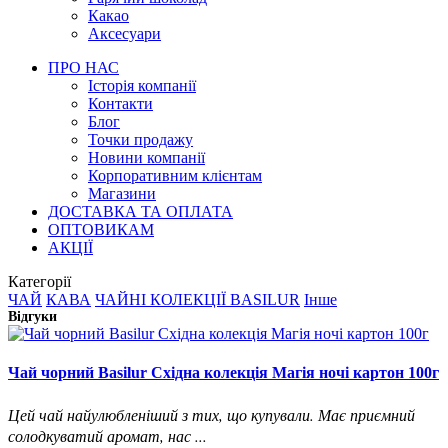
Какао
Аксесуари
ПРО НАС
Історія компанії
Контакти
Блог
Точки продажу
Новини компанії
Корпоративним клієнтам
Магазини
ДОСТАВКА ТА ОПЛАТА
ОПТОВИКАМ
АКЦІЇ
Категорії
ЧАЙ
КАВА
ЧАЙНІ КОЛЕКЦІЇ BASILUR
Інше
Відгуки
Чай чорний Basilur Східна колекція Магія ночі картон 100г
Цей чай найулюбленіший з тих, що купували. Має приємний
солодкуватий аромат, нас ...