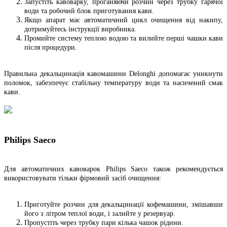
Запустіть кавоварку, проганяючи розчин через трубку гарячої
води та робочий блок приготування кави.
Якщо апарат має автоматичний цикл очищення від накипу,
дотримуйтесь інструкції виробника.
Промийте систему теплою водою та вилийте перші чашки кави
після процедури.
Правильна декальцинація кавомашини Delonghi допомагає уникнути
поломок, забезпечує стабільну температуру води та насичений смак
кави.
Philips Saeco
Для автоматичних кавоварок Philips Saeco також рекомендується
використовувати тільки фірмовий засіб очищення:
Приготуйте розчин для декальцинації кофемашини, змішавши
його з літром теплої води, і залийте у резервуар.
Пропустіть через трубку пари кілька чашок рідини.