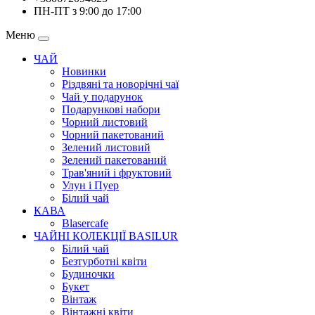
ПН-ПТ з 9:00 до 17:00
Меню
ЧАЙ
Новинки
Різдвяні та новорічні чаї
Чай у подарунок
Подарункові набори
Чорний листовий
Чорний пакетований
Зелений листовий
Зелений пакетований
Трав'яний і фруктовий
Улун і Пуер
Білий чай
КАВА
Blasercafe
ЧАЙНІ КОЛЕКЦІЇ BASILUR
Білий чай
Безтурботні квіти
Будиночки
Букет
Вінтаж
Вінтажні квіти