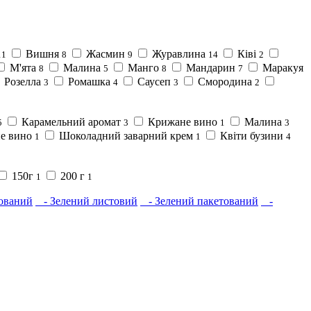
Вишня
Жасмин
Журавлина
Ківі
11
8
9
14
2
М'ята
Малина
Манго
Мандарин
Маракуя
8
5
8
7
Розелла
Ромашка
Саусеп
Смородина
3
4
3
2
Карамельний аромат
Крижане вино
Малина
5
3
1
3
не вино
Шоколадний заварний крем
Квіти бузини
1
1
4
150г
200 г
1
1
ований
- Зелений листовий
- Зелений пакетований
-