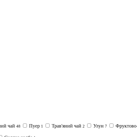
ний чай
Пуер
Трав'яний чай
Улун
Фруктово-
48
1
2
7