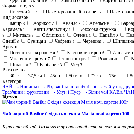
Дерев'яна скринька
Залізна банка
Картонна
2
47
103
Форма випуску
Листовий
Пакетированный в саше
Пакетован
117
12
Вид добавок
Імбир
Абрикос
Ананас
Апельсин
Барба
3
7
8
9
Карамель
Квіти апельсину
Кокосова стружка
Ко
1
1
1
Мигдаль
Обліпиха
Ожина
Папайя
Пел
8
3
1
1
9
Спеції
Суниця
Чебрець
Черешня
Шипшин
8
2
1
1
Аромат
Полуниця з вершками
Кленовий сироп
Апельси
3
6
Молочний аромат
Пунш сангрія
Різдвяний
Р
7
1
1
Шоколад
Барбарис
Мед
3
3
3
Вага нетто
30г
37,5г
45г
50 г
73г
75г
8
4
9
1
10
3
15
Категорії
ЧАЙ
- Новинки
- Різдвяні та новорічні чаї
- Чай у подарун
Трав'яний і фруктовий
- Улун і Пуер
- Білий чай
КАВА
ЧАЙ
Відгуки
Чай чорний Basilur Східна колекція Магія ночі картон 100г
Купил такой чай. По качеству нареканий нет, но вот в который 