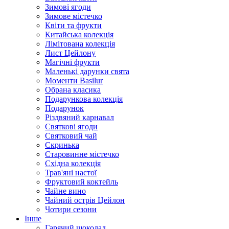
Зимові ягоди
Зимове містечко
Квіти та фрукти
Китайська колекція
Лімітована колекція
Лист Цейлону
Магічні фрукти
Маленькі дарунки свята
Моменти Basilur
Обрана класика
Подарункова колекція
Подарунок
Різдвяний карнавал
Святкові ягоди
Святковий чай
Скринька
Старовинне містечко
Східна колекція
Трав'яні настої
Фруктовий коктейль
Чайне вино
Чайний острів Цейлон
Чотири сезони
Інше
Гарячий шоколад