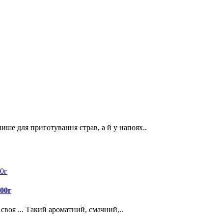
ише для приготування страв, а й у напоях..
00г
воя ... Такий ароматний, смачний,..