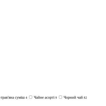
трав'яна суміш
Чайне асорті
Чорний чай
4
9
82