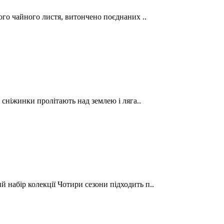
ого чайного листя, витончено поєднаних ..
 сніжинки пролітають над землею і ляга..
набір колекції Чотири сезони підходить п..