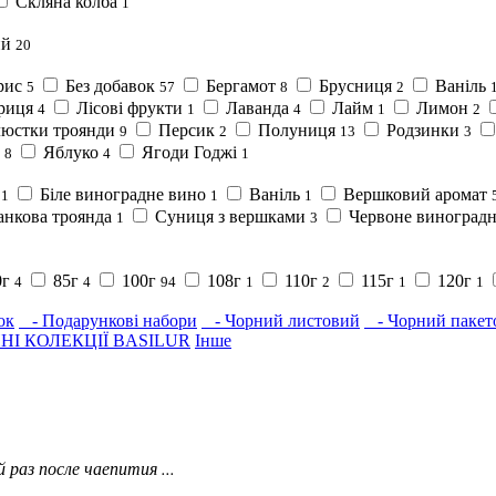
Скляна колба
1
ий
20
рис
Без добавок
Бергамот
Брусниця
Ваніль
5
57
8
2
риця
Лісові фрукти
Лаванда
Лайм
Лимон
4
1
4
1
2
юстки троянди
Персик
Полуниця
Родзинки
9
2
13
3
а
Яблуко
Ягоди Годжі
8
4
1
н
Біле виноградне вино
Ваніль
Вершковий аромат
1
1
1
анкова троянда
Суниця з вершками
Червоне виноград
1
3
0г
85г
100г
108г
110г
115г
120г
4
4
94
1
2
1
1
ок
- Подарункові набори
- Чорний листовий
- Чорний пакет
НІ КОЛЕКЦІЇ BASILUR
Інше
раз после чаепития ...