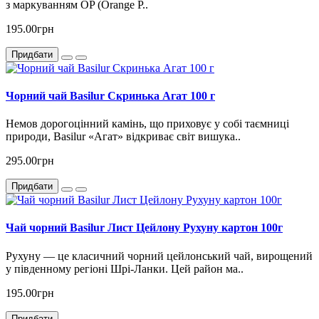
з маркуванням OP (Orange P..
195.00грн
Придбати
Чорний чай Basilur Скринька Агат 100 г
Немов дорогоцінний камінь, що приховує у собі таємниці
природи, Basilur «Агат» відкриває світ вишука..
295.00грн
Придбати
Чай чорний Basilur Лист Цейлону Рухуну картон 100г
Рухуну — це класичний чорний цейлонський чай, вирощений
у південному регіоні Шрі-Ланки. Цей район ма..
195.00грн
Придбати