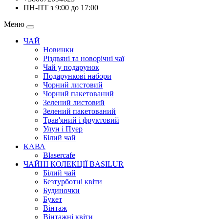
ПН-ПТ з 9:00 до 17:00
Меню
ЧАЙ
Новинки
Різдвяні та новорічні чаї
Чай у подарунок
Подарункові набори
Чорний листовий
Чорний пакетований
Зелений листовий
Зелений пакетований
Трав'яний і фруктовий
Улун і Пуер
Білий чай
КАВА
Blasercafe
ЧАЙНІ КОЛЕКЦІЇ BASILUR
Білий чай
Безтурботні квіти
Будиночки
Букет
Вінтаж
Вінтажні квіти