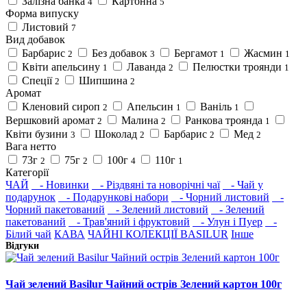
Залізна банка
Картонна
4
5
Форма випуску
Листовий
7
Вид добавок
Барбарис
Без добавок
Бергамот
Жасмин
2
3
1
1
Квіти апельсину
Лаванда
Пелюстки троянди
1
2
1
Спеції
Шипшина
2
2
Аромат
Кленовий сироп
Апельсин
Ваніль
2
1
1
Вершковий аромат
Малина
Ранкова троянда
2
2
1
Квіти бузини
Шоколад
Барбарис
Мед
3
2
2
2
Вага нетто
73г
75г
100г
110г
2
2
4
1
Категорії
ЧАЙ
- Новинки
- Різдвяні та новорічні чаї
- Чай у
подарунок
- Подарункові набори
- Чорний листовий
-
Чорний пакетований
- Зелений листовий
- Зелений
пакетований
- Трав'яний і фруктовий
- Улун і Пуер
-
Білий чай
КАВА
ЧАЙНІ КОЛЕКЦІЇ BASILUR
Інше
Відгуки
Чай зелений Basilur Чайний острів Зелений картон 100г