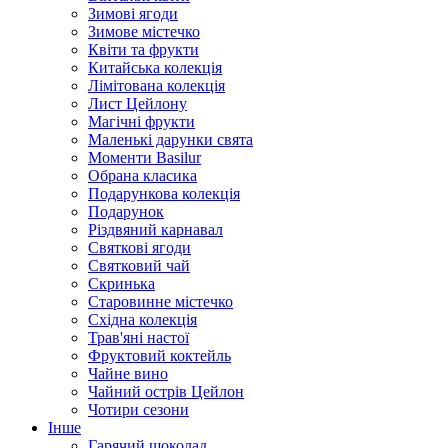
Зимові ягоди
Зимове містечко
Квіти та фрукти
Китайська колекція
Лімітована колекція
Лист Цейлону
Магічні фрукти
Маленькі дарунки свята
Моменти Basilur
Обрана класика
Подарункова колекція
Подарунок
Різдвяний карнавал
Святкові ягоди
Святковий чай
Скринька
Старовинне містечко
Східна колекція
Трав'яні настої
Фруктовий коктейль
Чайне вино
Чайний острів Цейлон
Чотири сезони
Інше
Гарячий шоколад