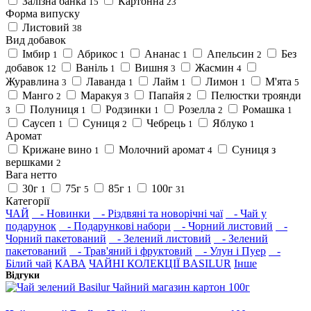
Залізна банка
Картонна
15
23
Форма випуску
Листовий
38
Вид добавок
Імбир
Абрикос
Ананас
Апельсин
Без
1
1
1
2
добавок
Ваніль
Вишня
Жасмин
12
1
3
4
Журавлина
Лаванда
Лайм
Лимон
М'ята
3
1
1
1
5
Манго
Маракуя
Папайя
Пелюстки троянди
2
3
2
Полуниця
Родзинки
Розелла
Ромашка
3
1
1
2
1
Саусеп
Суниця
Чебрець
Яблуко
1
2
1
1
Аромат
Крижане вино
Молочний аромат
Суниця з
1
4
вершками
2
Вага нетто
30г
75г
85г
100г
1
5
1
31
Категорії
ЧАЙ
- Новинки
- Різдвяні та новорічні чаї
- Чай у
подарунок
- Подарункові набори
- Чорний листовий
-
Чорний пакетований
- Зелений листовий
- Зелений
пакетований
- Трав'яний і фруктовий
- Улун і Пуер
-
Білий чай
КАВА
ЧАЙНІ КОЛЕКЦІЇ BASILUR
Інше
Відгуки