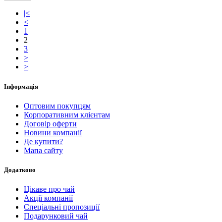
|<
<
1
2
3
>
>|
Інформація
Оптовим покупцям
Корпоративним клієнтам
Договір оферти
Новини компанії
Де купити?
Мапа сайту
Додатково
Цікаве про чай
Акції компанії
Спеціальні пропозиції
Подарунковий чай