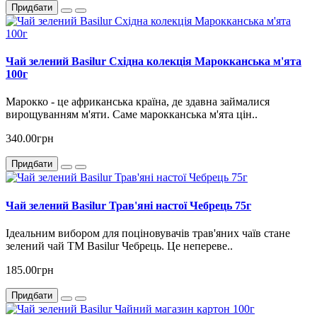
Придбати
Чай зелений Basilur Східна колекція Марокканська м'ята
100г
Марокко - це африканська країна, де здавна займалися
вирощуванням м'яти. Саме марокканська м'ята цін..
340.00грн
Придбати
Чай зелений Basilur Трав'яні настої Чебрець 75г
Ідеальним вибором для поціновувачів трав'яних чаїв стане
зелений чай ТМ Basilur Чебрець. Це непереве..
185.00грн
Придбати