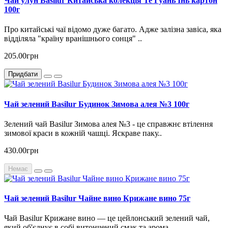
Чай улун Basilur Китайська колекція Те Гуань Інь картон
100г
Про китайські чаї відомо дуже багато. Адже залізна завіса, яка
відділяла "країну вранішнього сонця" ..
205.00грн
Придбати
Чай зелений Basilur Будинок Зимова алея №3 100г
Зелений чай Basilur Зимова алея №3 - це справжнє втілення
зимової краси в кожній чашці. Яскраве паку..
430.00грн
Немає
Чай зелений Basilur Чайне вино Крижане вино 75г
Чай Basilur Крижане вино — це цейлонський зелений чай,
який об'єднує в собі витончений смак та арома..