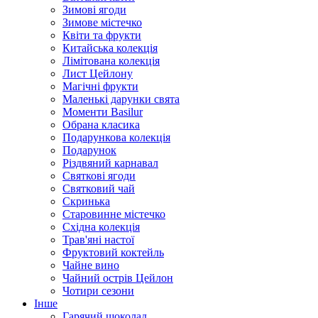
Зимові ягоди
Зимове містечко
Квіти та фрукти
Китайська колекція
Лімітована колекція
Лист Цейлону
Магічні фрукти
Маленькі дарунки свята
Моменти Basilur
Обрана класика
Подарункова колекція
Подарунок
Різдвяний карнавал
Святкові ягоди
Святковий чай
Скринька
Старовинне містечко
Східна колекція
Трав'яні настої
Фруктовий коктейль
Чайне вино
Чайний острів Цейлон
Чотири сезони
Інше
Гарячий шоколад