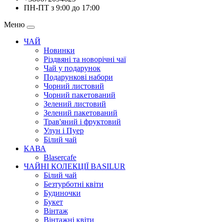
ПН-ПТ з 9:00 до 17:00
Меню
ЧАЙ
Новинки
Різдвяні та новорічні чаї
Чай у подарунок
Подарункові набори
Чорний листовий
Чорний пакетований
Зелений листовий
Зелений пакетований
Трав'яний і фруктовий
Улун і Пуер
Білий чай
КАВА
Blasercafe
ЧАЙНІ КОЛЕКЦІЇ BASILUR
Білий чай
Безтурботні квіти
Будиночки
Букет
Вінтаж
Вінтажні квіти