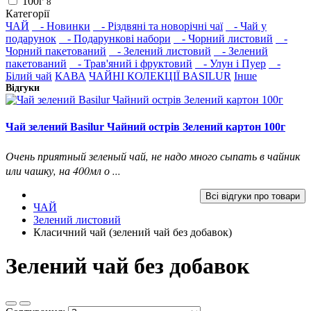
100г
8
Категорії
ЧАЙ
- Новинки
- Різдвяні та новорічні чаї
- Чай у
подарунок
- Подарункові набори
- Чорний листовий
-
Чорний пакетований
- Зелений листовий
- Зелений
пакетований
- Трав'яний і фруктовий
- Улун і Пуер
-
Білий чай
КАВА
ЧАЙНІ КОЛЕКЦІЇ BASILUR
Інше
Відгуки
Чай зелений Basilur Чайний острів Зелений картон 100г
Очень приятный зеленый чай, не надо много сыпать в чайник
или чашку, на 400мл о ...
Всі відгуки про товари
ЧАЙ
Зелений листовий
Класичний чай (зелений чай без добавок)
Зелений чай без добавок