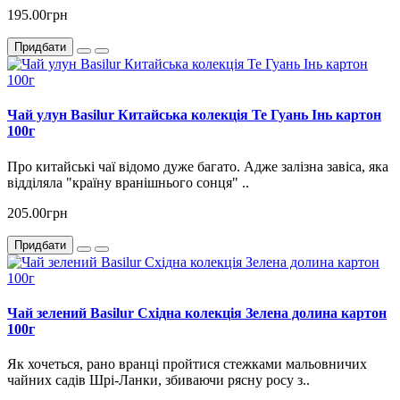
195.00грн
Придбати
Чай улун Basilur Китайська колекція Те Гуань Інь картон
100г
Про китайські чаї відомо дуже багато. Адже залізна завіса, яка
відділяла "країну вранішнього сонця" ..
205.00грн
Придбати
Чай зелений Basilur Східна колекція Зелена долина картон
100г
Як хочеться, рано вранці пройтися стежками мальовничих
чайних садів Шрі-Ланки, збиваючи рясну росу з..