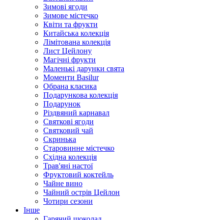
Зимові ягоди
Зимове містечко
Квіти та фрукти
Китайська колекція
Лімітована колекція
Лист Цейлону
Магічні фрукти
Маленькі дарунки свята
Моменти Basilur
Обрана класика
Подарункова колекція
Подарунок
Різдвяний карнавал
Святкові ягоди
Святковий чай
Скринька
Старовинне містечко
Східна колекція
Трав'яні настої
Фруктовий коктейль
Чайне вино
Чайний острів Цейлон
Чотири сезони
Інше
Гарячий шоколад