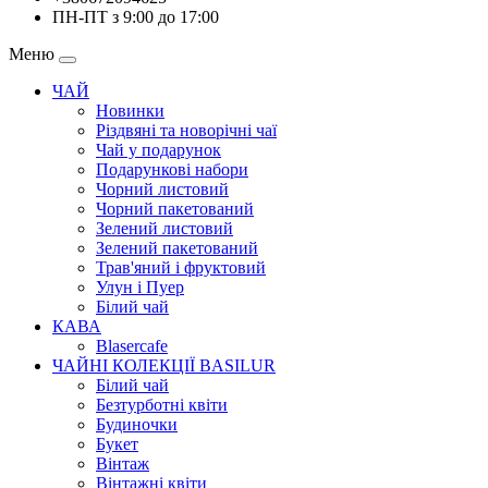
ПН-ПТ з 9:00 до 17:00
Меню
ЧАЙ
Новинки
Різдвяні та новорічні чаї
Чай у подарунок
Подарункові набори
Чорний листовий
Чорний пакетований
Зелений листовий
Зелений пакетований
Трав'яний і фруктовий
Улун і Пуер
Білий чай
КАВА
Blasercafe
ЧАЙНІ КОЛЕКЦІЇ BASILUR
Білий чай
Безтурботні квіти
Будиночки
Букет
Вінтаж
Вінтажні квіти