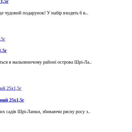
1,5г
е чудовий подарунок! У набір входять 6 в..
,5г
ться в мальовничому районі острова Шрі-Ла..
ний 25х1,5г
х садів Шрі-Ланки, збиваючи рясну росу з..