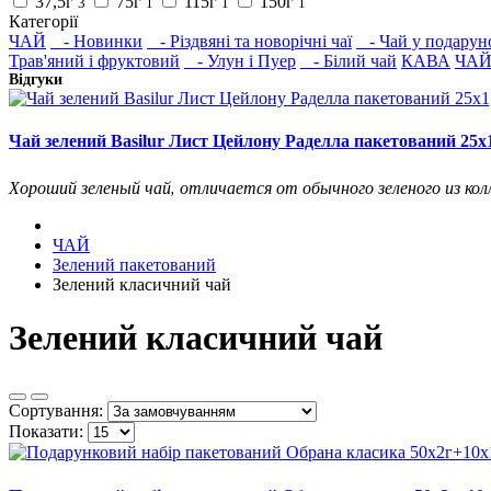
37,5г
75г
115г
150г
3
1
1
1
Категорії
ЧАЙ
- Новинки
- Різдвяні та новорічні чаї
- Чай у подарун
Трав'яний і фруктовий
- Улун і Пуер
- Білий чай
КАВА
ЧАЙ
Відгуки
Чай зелений Basilur Лист Цейлону Раделла пакетований 25х1
Хороший зеленый чай, отличается от обычного зеленого из кол
ЧАЙ
Зелений пакетований
Зелений класичний чай
Зелений класичний чай
Сортування:
Показати: