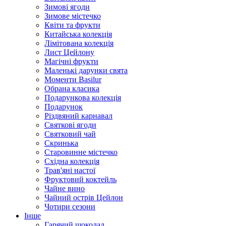
Зимові ягоди
Зимове містечко
Квіти та фрукти
Китайська колекція
Лімітована колекція
Лист Цейлону
Магічні фрукти
Маленькі дарунки свята
Моменти Basilur
Обрана класика
Подарункова колекція
Подарунок
Різдвяний карнавал
Святкові ягоди
Святковий чай
Скринька
Старовинне містечко
Східна колекція
Трав'яні настої
Фруктовий коктейль
Чайне вино
Чайний острів Цейлон
Чотири сезони
Інше
Гарячий шоколад