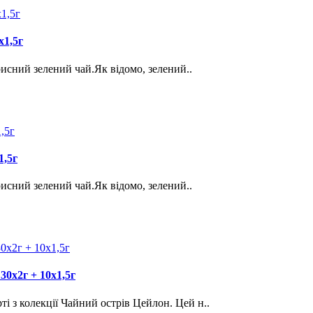
х1,5г
орисний зелений чай.Як відомо, зелений..
1,5г
орисний зелений чай.Як відомо, зелений..
30х2г + 10х1,5г
і з колекції Чайний острів Цейлон. Цей н..