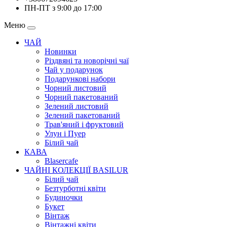
ПН-ПТ з 9:00 до 17:00
Меню
ЧАЙ
Новинки
Різдвяні та новорічні чаї
Чай у подарунок
Подарункові набори
Чорний листовий
Чорний пакетований
Зелений листовий
Зелений пакетований
Трав'яний і фруктовий
Улун і Пуер
Білий чай
КАВА
Blasercafe
ЧАЙНІ КОЛЕКЦІЇ BASILUR
Білий чай
Безтурботні квіти
Будиночки
Букет
Вінтаж
Вінтажні квіти