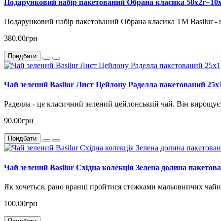
Подарунковий набір пакетований Обрана класика 50х2г+10х
Подарунковий набір пакетований Обрана класика TM Basilur - ц
380.00грн
Придбати
Чай зелений Basilur Лист Цейлону Раделла пакетований 25х1
Раделла - це класичний зелений цейлонський чай. Він вирощує
90.00грн
Придбати
Чай зелений Basilur Східна колекція Зелена долина пакетова
Як хочеться, рано вранці пройтися стежками мальовничих чайни
100.00грн