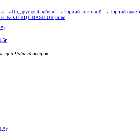
ок
- Подарункові набори
- Чорний листовий
- Чорний пакет
НІ КОЛЕКЦІЇ BASILUR
Інше
,5г
лекции Чайный остров ...