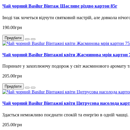
Чай чорний Basilur Вінтаж Щасливе різдво картон 85г
Іноді так хочеться відчути святковий настрій, але довкола нічог
190.00грн
Придбати
Чай чорний Basilur Вінтажні квіти Жасминова мрія картон 7
Пориньте у захоплюючу подорож у світ жасминового аромату та
205.00грн
Придбати
Чай чорний Basilur Вінтажні квіти Цитрусова насолода карт
Здається неможливо поєднати спокій та енергію в одній чашці. 
205.00грн