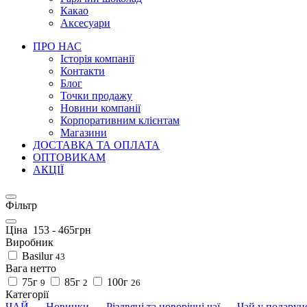
Какао
Аксесуари
ПРО НАС
Історія компанії
Контакти
Блог
Точки продажу
Новини компанії
Корпоративним клієнтам
Магазини
ДОСТАВКА ТА ОПЛАТА
ОПТОВИКАМ
АКЦІЇ
Фільтр
Ціна
153
-
465
грн
Виробник
Basilur
43
Вага нетто
75г
85г
100г
9
2
26
Категорії
ЧАЙ
- Новинки
- Різдвяні та новорічні чаї
- Чай у подарун