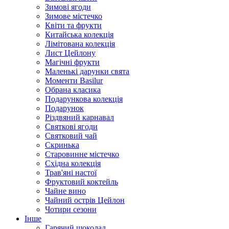
Зимові ягоди
Зимове містечко
Квіти та фрукти
Китайська колекція
Лімітована колекція
Лист Цейлону
Магічні фрукти
Маленькі дарунки свята
Моменти Basilur
Обрана класика
Подарункова колекція
Подарунок
Різдвяний карнавал
Святкові ягоди
Святковий чай
Скринька
Старовинне містечко
Східна колекція
Трав'яні настої
Фруктовий коктейль
Чайне вино
Чайний острів Цейлон
Чотири сезони
Інше
Гарячий шоколад