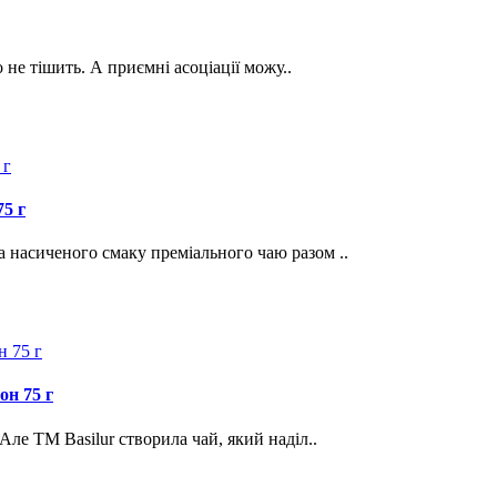
о не тішить. А приємні асоціації можу..
5 г
 насиченого смаку преміального чаю разом ..
он 75 г
Але ТМ Basilur створила чай, який наділ..