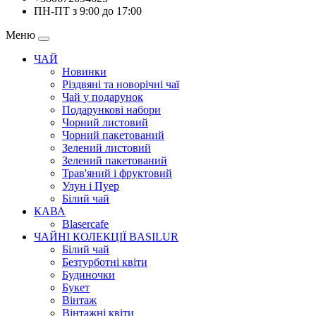
ПН-ПТ з 9:00 до 17:00
Меню
ЧАЙ
Новинки
Різдвяні та новорічні чаї
Чай у подарунок
Подарункові набори
Чорний листовий
Чорний пакетований
Зелений листовий
Зелений пакетований
Трав'яний і фруктовий
Улун і Пуер
Білий чай
КАВА
Blasercafe
ЧАЙНІ КОЛЕКЦІЇ BASILUR
Білий чай
Безтурботні квіти
Будиночки
Букет
Вінтаж
Вінтажні квіти