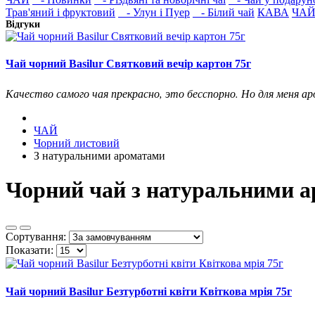
Трав'яний і фруктовий
- Улун і Пуер
- Білий чай
КАВА
ЧАЙ
Відгуки
Чай чорний Basilur Святковий вечір картон 75г
Качество самого чая прекрасно, это бесспорно. Но для меня ар
ЧАЙ
Чорний листовий
З натуральними ароматами
Чорний чай з натуральними 
Сортування:
Показати:
Чай чорний Basilur Безтурботні квіти Квіткова мрія 75г