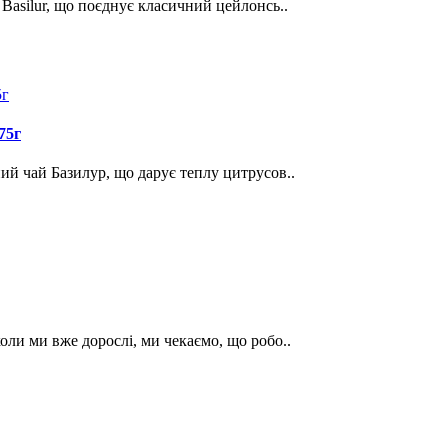
 Basilur, що поєднує класичний цейлонсь..
75г
ий чай Базилур, що дарує теплу цитрусов..
оли ми вже дорослі, ми чекаємо, що робо..