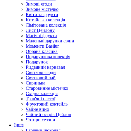
Зимові ягоди
Зимове містечко
Квіти та фрукти
Китайська колекція
Лімітована колекція
Лист Цейлону
Магічні фрукти
Маленькі дарунки свята
Моменти Basilur
Обрана класика
Подарункова колекція
Подарунок
Різдвяний карнавал
Святкові ягоди
Святковий чай
Скринька
Старовинне містечко
Східна колекція
Трав'яні настої
Фруктовий коктейль
Чайне вино
Чайний острів Цейлон
Чотири сезони
Інше
Гарячий шоколад