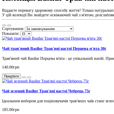
Віддаєте перевагу здоровому способу життя? Тільки натуральні п
У цій колекції Ви знайдете освіжаючий чай з м'ятою, розслабл
Сортування:
Показати:
Чай трав'яний Basilur Трав'яні настої Перцева м'ята 30г
Трав'яний чай Basilur Перцева м'ята - це унікальний напій. При
140.00грн
Придбати
Чай зелений Basilur Трав'яні настої Чебрець 75г
Ідеальним вибором для поціновувачів трав'яних чаїв стане зеле
185.00грн