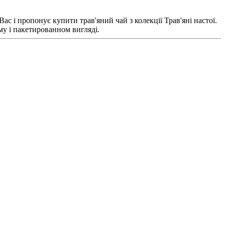
с і пропонує купити трав'яний чай з колекції Трав'яні настої.
му і пакетированном вигляді.