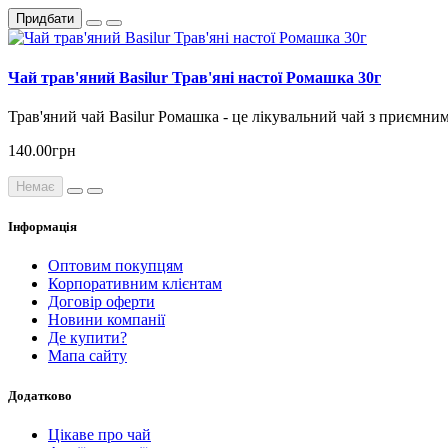
Придбати
Чай трав'яний Basilur Трав'яні настої Ромашка 30г
Трав'яний чай Basilur Ромашка - це лікувальний чай з приємним
140.00грн
Немає
Інформація
Оптовим покупцям
Корпоративним клієнтам
Договір оферти
Новини компанії
Де купити?
Мапа сайту
Додатково
Цікаве про чай