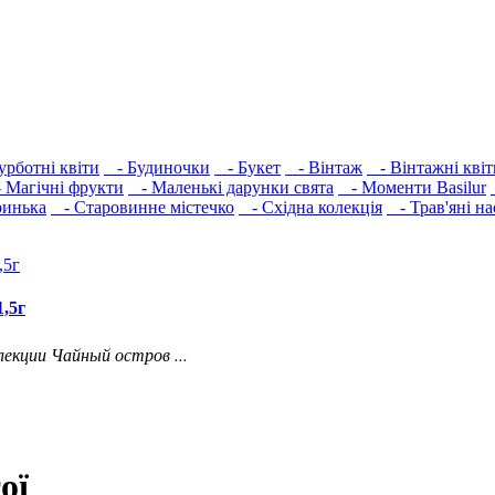
урботні квіти
- Будиночки
- Букет
- Вінтаж
- Вінтажні квіт
Магічні фрукти
- Маленькі дарунки свята
- Моменти Basilur
инька
- Старовинне містечко
- Східна колекція
- Трав'яні на
,5г
лекции Чайный остров ...
ої