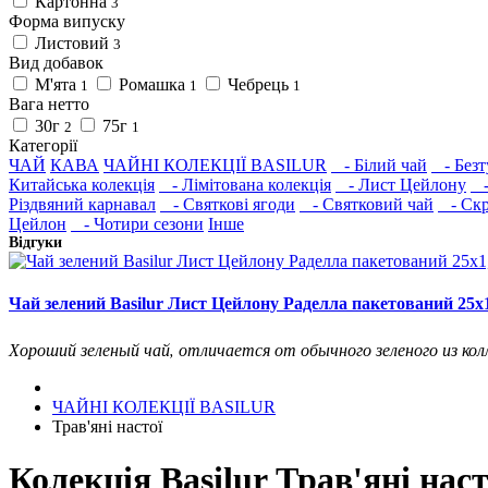
Картонна
3
Форма випуску
Листовий
3
Вид добавок
М'ята
Ромашка
Чебрець
1
1
1
Вага нетто
30г
75г
2
1
Категорії
ЧАЙ
КАВА
ЧАЙНІ КОЛЕКЦІЇ BASILUR
- Білий чай
- Безт
Китайська колекція
- Лімітована колекція
- Лист Цейлону
- 
Різдвяний карнавал
- Святкові ягоди
- Святковий чай
- Скр
Цейлон
- Чотири сезони
Інше
Відгуки
Чай зелений Basilur Лист Цейлону Раделла пакетований 25х1
Хороший зеленый чай, отличается от обычного зеленого из кол
ЧАЙНІ КОЛЕКЦІЇ BASILUR
Трав'яні настої
Колекція Basilur Трав'яні наст