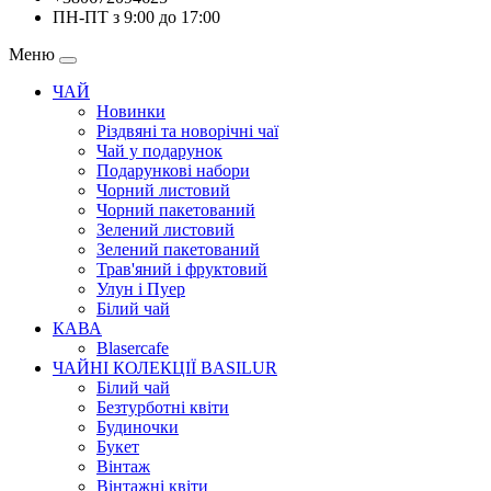
ПН-ПТ з 9:00 до 17:00
Меню
ЧАЙ
Новинки
Різдвяні та новорічні чаї
Чай у подарунок
Подарункові набори
Чорний листовий
Чорний пакетований
Зелений листовий
Зелений пакетований
Трав'яний і фруктовий
Улун і Пуер
Білий чай
КАВА
Blasercafe
ЧАЙНІ КОЛЕКЦІЇ BASILUR
Білий чай
Безтурботні квіти
Будиночки
Букет
Вінтаж
Вінтажні квіти