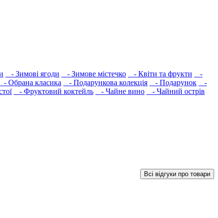
и
- Зимові ягоди
- Зимове містечко
- Квіти та фрукти
-
- Обрана класика
- Подарункова колекція
- Подарунок
-
стої
- Фруктовий коктейль
- Чайне вино
- Чайний острів
Всі відгуки про товари