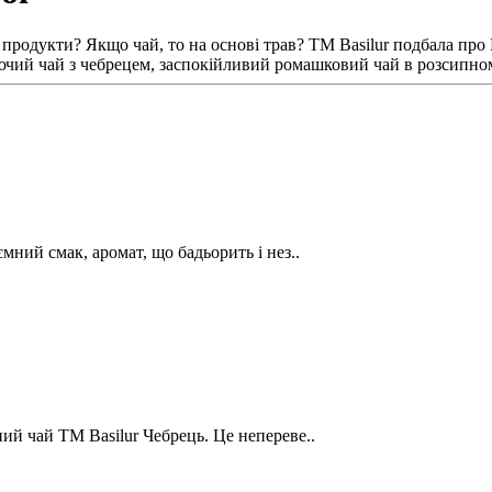
родукти? Якщо чай, то на основі трав? ТМ Basilur подбала про Ва
яючий чай з чебрецем, заспокійливий ромашковий чай в розсипно
ємний смак, аромат, що бадьорить і нез..
ний чай ТМ Basilur Чебрець. Це непереве..