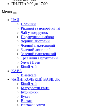
ПН-ПТ з 9:00 до 17:00
Меню
ЧАЙ
Новинки
Різдвяні та новорічні чаї
Чай у подарунок
Подарункові набори
Чорний листовий
Чорний пакетований
Зелений листовий
Зелений пакетований
Трав'яний і фруктовий
Улун і Пуер
Білий чай
КАВА
Blasercafe
ЧАЙНІ КОЛЕКЦІЇ BASILUR
Білий чай
Безтурботні квіти
Будиночки
Букет
Вінтаж
Вінтажні квіти