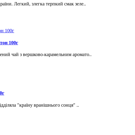
раїни. Легкий, злегка терпкий смак зеле..
тон 100г
лений чай з вершково-карамельним аромато..
0г
відділяла "країну вранішнього сонця" ..