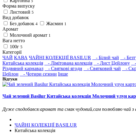
Картонна
5
Форма випуску
Листовий
5
Вид добавок
Без добавок
Жасмин
4
1
Аромат
Молочний аромат
1
Вага нетто
100г
5
Категорії
ЧАЙ
КАВА
ЧАЙНІ КОЛЕКЦІЇ BASILUR
- Білий чай
- Безт
Китайська колекція
- Лімітована колекція
- Лист Цейлону
- 
Різдвяний карнавал
- Святкові ягоди
- Святковий чай
- Скр
Цейлон
- Чотири сезони
Інше
Відгуки
Чай зелений Basilur Китайська колекція Молочний улун кар
Дуже сподобався:аромат та смак чудовий,сам полюбляю чай з а
ЧАЙНІ КОЛЕКЦІЇ BASILUR
Китайська колекція