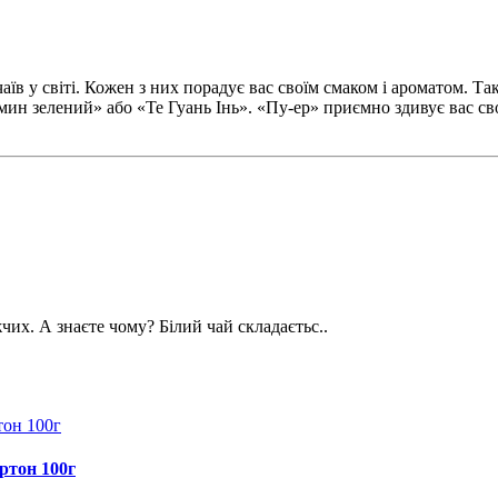
їв у світі. Кожен з них порадує вас своїм смаком і ароматом. Так
мин зелений» або «Те Гуань Інь». «Пу-ер» приємно здивує вас с
их. А знаєте чому? Білий чай складаєтьс..
ртон 100г