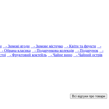
и
- Зимові ягоди
- Зимове містечко
- Квіти та фрукти
-
- Обрана класика
- Подарункова колекція
- Подарунок
-
стої
- Фруктовий коктейль
- Чайне вино
- Чайний острів
Всі відгуки про товари