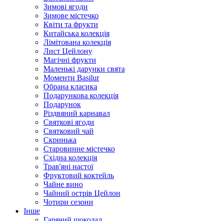
Зимові ягоди
Зимове містечко
Квіти та фрукти
Китайська колекція
Лімітована колекція
Лист Цейлону
Магічні фрукти
Маленькі дарунки свята
Моменти Basilur
Обрана класика
Подарункова колекція
Подарунок
Різдвяний карнавал
Святкові ягоди
Святковий чай
Скринька
Старовинне містечко
Східна колекція
Трав'яні настої
Фруктовий коктейль
Чайне вино
Чайний острів Цейлон
Чотири сезони
Інше
Гарячий шоколад