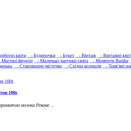
урботні квіти
- Будиночки
- Букет
- Вінтаж
- Вінтажні квіт
Магічні фрукти
- Маленькі дарунки свята
- Моменти Basilur
инька
- Старовинне містечко
- Східна колекція
- Трав'яні на
тон 100г
роматом молока.Рекоме ...