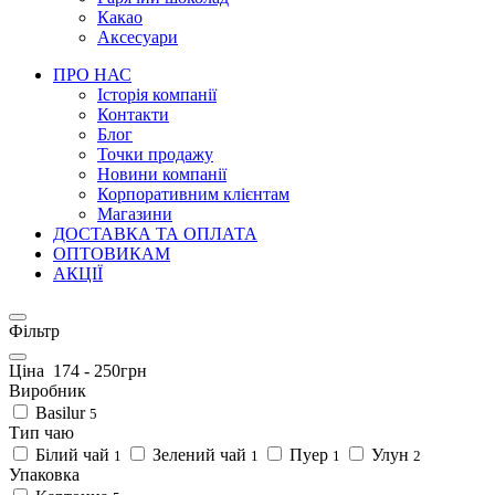
Какао
Аксесуари
ПРО НАС
Історія компанії
Контакти
Блог
Точки продажу
Новини компанії
Корпоративним клієнтам
Магазини
ДОСТАВКА ТА ОПЛАТА
ОПТОВИКАМ
АКЦІЇ
Фільтр
Ціна
174
-
250
грн
Виробник
Basilur
5
Тип чаю
Білий чай
Зелений чай
Пуер
Улун
1
1
1
2
Упаковка