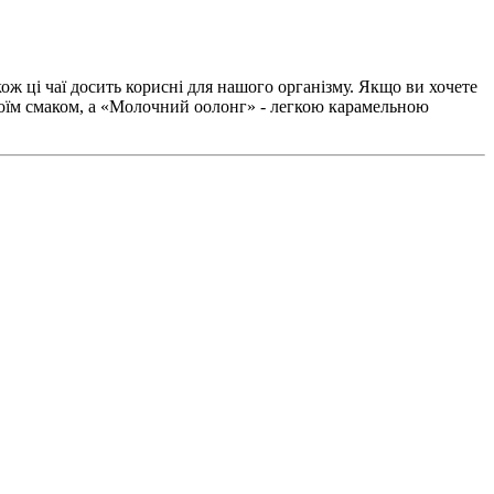
ож ці чаї досить корисні для нашого організму. Якщо ви хочете
воїм смаком, а «Молочний оолонг» - легкою карамельною