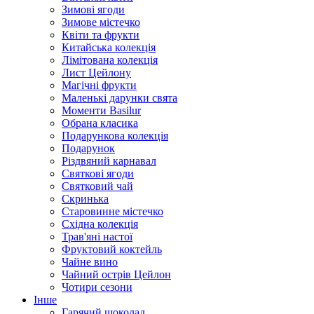
Зимові ягоди
Зимове містечко
Квіти та фрукти
Китайська колекція
Лімітована колекція
Лист Цейлону
Магічні фрукти
Маленькі дарунки свята
Моменти Basilur
Обрана класика
Подарункова колекція
Подарунок
Різдвяний карнавал
Святкові ягоди
Святковий чай
Скринька
Старовинне містечко
Східна колекція
Трав'яні настої
Фруктовий коктейль
Чайне вино
Чайний острів Цейлон
Чотири сезони
Інше
Гарячий шоколад