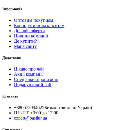
Інформація
Оптовим покупцям
Корпоративним клієнтам
Договір оферти
Новини компанії
Де купити?
Мапа сайту
Додатково
Цікаве про чай
Акції компанії
Спеціальні пропозиції
Подарунковий чай
Контакти
+380672094625
Безкоштовно по Україні
ПН-ПТ з 9:00 до 17:00
expert@basilur.ua
Cоц мережі