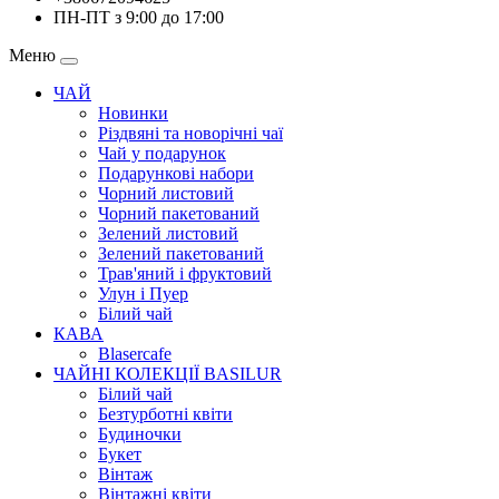
ПН-ПТ з 9:00 до 17:00
Меню
ЧАЙ
Новинки
Різдвяні та новорічні чаї
Чай у подарунок
Подарункові набори
Чорний листовий
Чорний пакетований
Зелений листовий
Зелений пакетований
Трав'яний і фруктовий
Улун і Пуер
Білий чай
КАВА
Blasercafe
ЧАЙНІ КОЛЕКЦІЇ BASILUR
Білий чай
Безтурботні квіти
Будиночки
Букет
Вінтаж
Вінтажні квіти