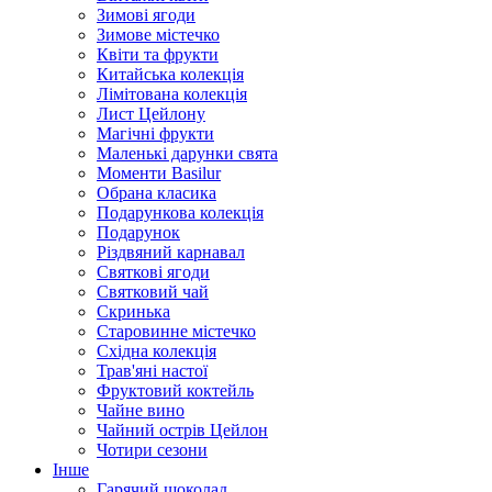
Зимові ягоди
Зимове містечко
Квіти та фрукти
Китайська колекція
Лімітована колекція
Лист Цейлону
Магічні фрукти
Маленькі дарунки свята
Моменти Basilur
Обрана класика
Подарункова колекція
Подарунок
Різдвяний карнавал
Святкові ягоди
Святковий чай
Скринька
Старовинне містечко
Східна колекція
Трав'яні настої
Фруктовий коктейль
Чайне вино
Чайний острів Цейлон
Чотири сезони
Інше
Гарячий шоколад