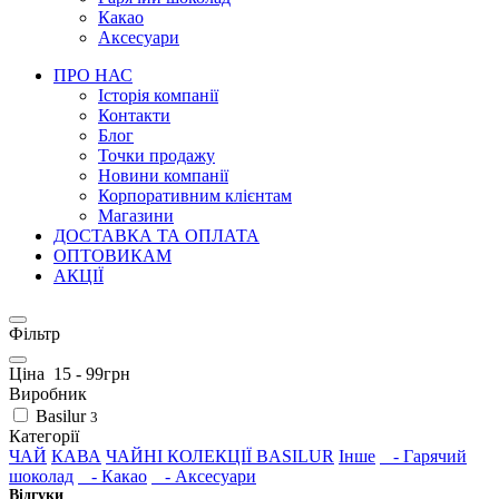
Какао
Аксесуари
ПРО НАС
Історія компанії
Контакти
Блог
Точки продажу
Новини компанії
Корпоративним клієнтам
Магазини
ДОСТАВКА ТА ОПЛАТА
ОПТОВИКАМ
АКЦІЇ
Фільтр
Ціна
15
-
99
грн
Виробник
Basilur
3
Категорії
ЧАЙ
КАВА
ЧАЙНІ КОЛЕКЦІЇ BASILUR
Інше
- Гарячий
шоколад
- Какао
- Аксесуари
Відгуки