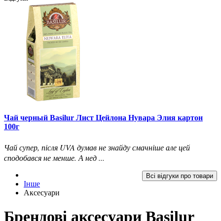
Чай черный Basilur Лист Цейлона Нувара Элия картон
100г
Чай супер, після UVA думав не знайду смачніше але цей
сподобався не менше. А нед ...
Всі відгуки про товари
Інше
Аксесуари
Брендові аксесуари Basilur