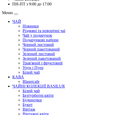
ПН-ПТ з 9:00 до 17:00
Меню
ЧАЙ
Новинки
Різдвяні та новорічні чаї
Чай у подарунок
Подарункові набори
Чорний листовий
Чорний пакетований
Зелений листовий
Зелений пакетований
Трав'яний і фруктовий
Улун і Пуер
Білий чай
КАВА
Blasercafe
ЧАЙНІ КОЛЕКЦІЇ BASILUR
Білий чай
Безтурботні квіти
Будиночки
Букет
Вінтаж
Вінтажні квіти