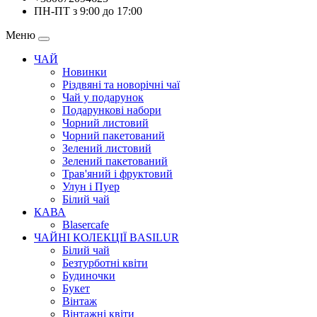
ПН-ПТ з 9:00 до 17:00
Меню
ЧАЙ
Новинки
Різдвяні та новорічні чаї
Чай у подарунок
Подарункові набори
Чорний листовий
Чорний пакетований
Зелений листовий
Зелений пакетований
Трав'яний і фруктовий
Улун і Пуер
Білий чай
КАВА
Blasercafe
ЧАЙНІ КОЛЕКЦІЇ BASILUR
Білий чай
Безтурботні квіти
Будиночки
Букет
Вінтаж
Вінтажні квіти