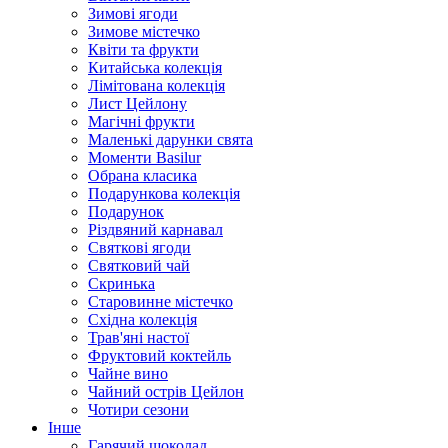
Зимові ягоди
Зимове містечко
Квіти та фрукти
Китайська колекція
Лімітована колекція
Лист Цейлону
Магічні фрукти
Маленькі дарунки свята
Моменти Basilur
Обрана класика
Подарункова колекція
Подарунок
Різдвяний карнавал
Святкові ягоди
Святковий чай
Скринька
Старовинне містечко
Східна колекція
Трав'яні настої
Фруктовий коктейль
Чайне вино
Чайний острів Цейлон
Чотири сезони
Інше
Гарячий шоколад