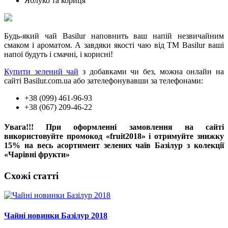
Яблуко та кориця
Будь-який чай Basilur наповнить ваш напій незвичайним
смаком і ароматом. А завдяки якості чаю від ТМ Basilur ваші
напої будуть і смачні, і корисні!
Купити зелений чай
з добавками чи без, можна онлайн на
сайті Basilur.com.ua або зателефонувавши за телефонами:
+38 (099) 461-96-93
+38 (067) 209-46-22
Увага!!! При оформленні замовлення на сайті
використовуйте промокод «fruit2018» і отримуйте знижку
15% на весь асортимент зелених чаїв Базілур з колекції
«Чарівні фрукти»
Схожі статті
Чайні новинки Базілур 2018