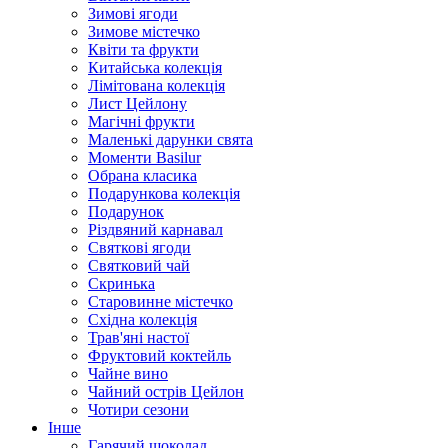
Зимові ягоди
Зимове містечко
Квіти та фрукти
Китайська колекція
Лімітована колекція
Лист Цейлону
Магічні фрукти
Маленькі дарунки свята
Моменти Basilur
Обрана класика
Подарункова колекція
Подарунок
Різдвяний карнавал
Святкові ягоди
Святковий чай
Скринька
Старовинне містечко
Східна колекція
Трав'яні настої
Фруктовий коктейль
Чайне вино
Чайний острів Цейлон
Чотири сезони
Інше
Гарячий шоколад