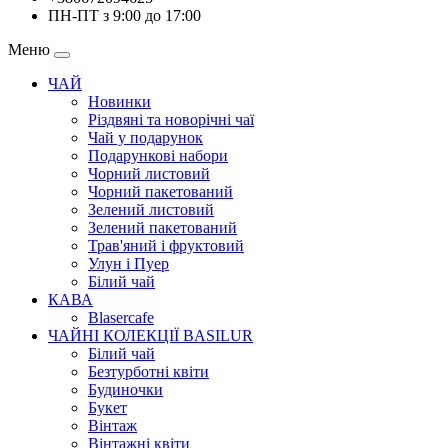
ПН-ПТ з 9:00 до 17:00
Меню
ЧАЙ
Новинки
Різдвяні та новорічні чаї
Чай у подарунок
Подарункові набори
Чорний листовий
Чорний пакетований
Зелений листовий
Зелений пакетований
Трав'яний і фруктовий
Улун і Пуер
Білий чай
КАВА
Blasercafe
ЧАЙНІ КОЛЕКЦІЇ BASILUR
Білий чай
Безтурботні квіти
Будиночки
Букет
Вінтаж
Вінтажні квіти