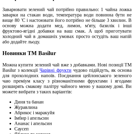
Заварювати зелений чай потрібно правильно: 1 чайна ложка
заварки на стакан води, температура води повинна бути не
вище 80 ̊C і настоювати його потрібно не більше 3 хвилин. В
основу можна додати мед, лимон, м'яту, базилік і інші
фруктово-ягідні добавки на ваш смак. А щоб приготувати
холодний чай в домашніх умовах просто остудіть ваш напій
або додайте льоду.
Новинки ТМ Basilur
Можна купити зелений чай вже з добавками. Нові позиції ТМ
Basilur з колекції
Чарівні фрукти
чудово підійдуть, як основа
для прохолодних напоїв. Поєднання цейлонського зеленого
чаю преміум класу з різноманітними фруктами і ягодами
розширять смакову палітру чайного меню у вашому домі. Ви
можете вибрати з таких варіантів:
Диня та банан
Журавлина
Абрикос і маракуйя
Імбир і апельсин
Ананас і апельсин
Саусеп