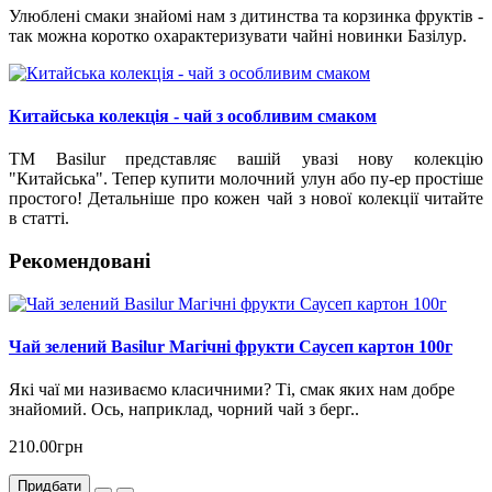
Улюблені смаки знайомі нам з дитинства та корзинка фруктів -
так можна коротко охарактеризувати чайні новинки Базілур.
Китайська колекція - чай з особливим смаком
ТМ Basilur представляє вашій увазі нову колекцію
"Китайська". Тепер купити молочний улун або пу-ер простіше
простого! Детальніше про кожен чай з нової колекції читайте
в статті.
Рекомендовані
Чай зелений Basilur Магічні фрукти Саусеп картон 100г
Які чаї ми називаємо класичними? Ті, смак яких нам добре
знайомий. Ось, наприклад, чорний чай з берг..
210.00грн
Придбати