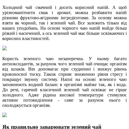
Холодний чай смачний і досить корисний напій. А щоб
урізноманітнити смак і аромат, можна розбавити напій
різними фруктово-ягідними інгредієнтами. За основу можна
взяти як чорний, так і зелений чай. Все залежить тільки від
ваших уподобань. На основі чорного чаю напій вийде більш
різкий і насичений, а ось зелений чай має більше освіжаючих і
корисних властивостей.
Користь зеленого чаю незаперечна. У ньому багато
антиоксидантів, за рахунок чого зелений чай очищає організм
від шлаків. Він допомагає при схудненні і знижує рівень
кровоносної тиску. Також сприяє зниженню рівня стресу і
покращує імунну систему. Напої на основі зеленого чаю
заповнюють водний баланс в організмі майже так, як і вода.
До речі, гарячий класичний зелений чай освіжає не гірше
холодного. Адже рідина високої температури стимулює
активне потовиділення - саме за рахунок нього і
охолоджується організм.
Як правильно заварювати зелений чай