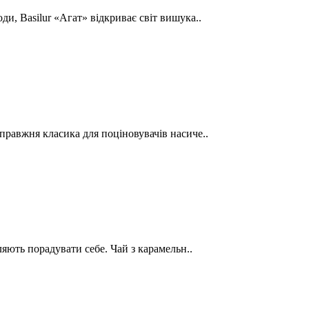
и, Basilur «Агат» відкриває світ вишука..
правжня класика для поціновувачів насиче..
ляють порадувати себе. Чай з карамельн..