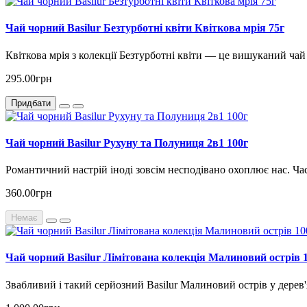
Чай чорний Basilur Безтурботні квіти Квіткова мрія 75г
Квіткова мрія з колекції Безтурботні квіти — це вишуканий чай
295.00грн
Придбати
Чай чорний Basilur Рухуну та Полуниця 2в1 100г
Романтичний настрій іноді зовсім несподівано охоплює нас. Ча
360.00грн
Немає
Чай чорний Basilur Лімітована колекція Малиновий острів 
Звабливий і такий серйозний Basilur Малиновий острів у дерев