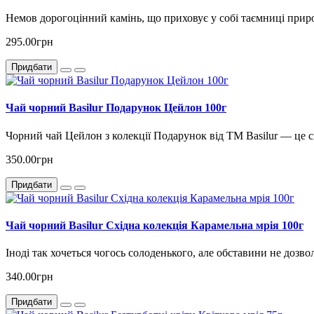
Немов дорогоцінний камінь, що приховує у собі таємниці природ
295.00грн
Придбати
Чай чорний Basilur Подарунок Цейлон 100г
Чорний чай Цейлон з колекції Подарунок від ТМ Basilur — це с
350.00грн
Придбати
Чай чорний Basilur Східна колекція Карамельна мрія 100г
Іноді так хочеться чогось солоденького, але обставини не дозво
340.00грн
Придбати