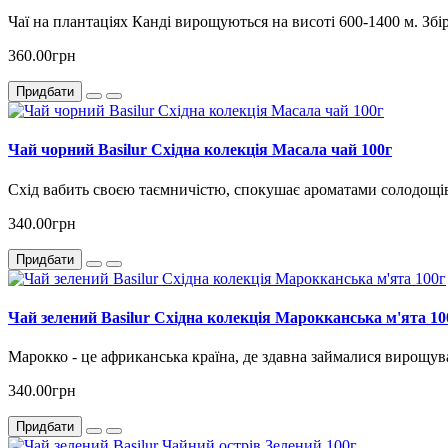
Чаї на плантаціях Канді вирощуються на висоті 600-1400 м. Збі
360.00грн
Придбати
Чай чорний Basilur Східна колекція Масала чай 100г
Схід вабить своєю таємничістю, спокушає ароматами солодощів 
340.00грн
Придбати
Чай зелений Basilur Східна колекція Марокканська м'ята 10
Марокко - це африканська країна, де здавна займалися вирощува
340.00грн
Придбати