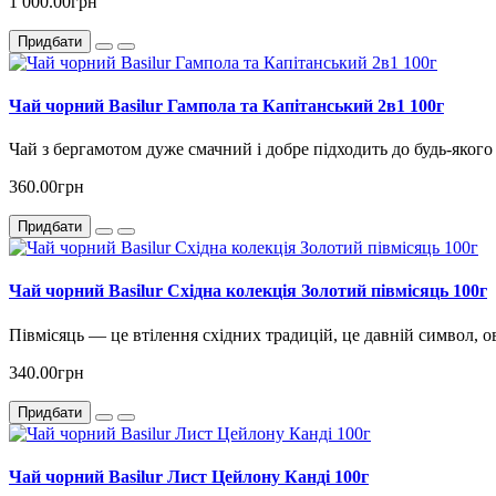
1 000.00грн
Придбати
Чай чорний Basilur Гампола та Капітанський 2в1 100г
Чай з бергамотом дуже смачний і добре підходить до будь-якого 
360.00грн
Придбати
Чай чорний Basilur Східна колекція Золотий півмісяць 100г
Півмісяць — це втілення східних традицій, це давній символ, о
340.00грн
Придбати
Чай чорний Basilur Лист Цейлону Канді 100г