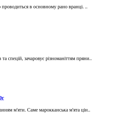
р проводиться в основному рано вранці. ..
та спецій, зачаровує різноманіттям пряни..
0г
нням м'яти. Саме марокканська м'ята цін..