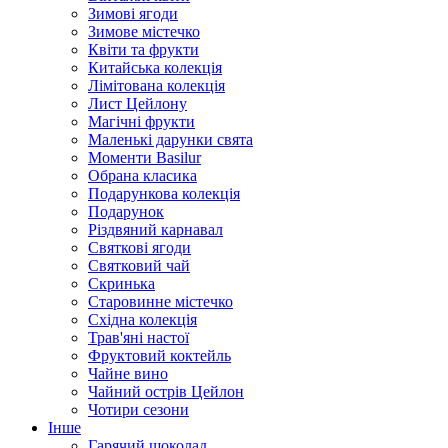
Зимові ягоди
Зимове містечко
Квіти та фрукти
Китайська колекція
Лімітована колекція
Лист Цейлону
Магічні фрукти
Маленькі дарунки свята
Моменти Basilur
Обрана класика
Подарункова колекція
Подарунок
Різдвяний карнавал
Святкові ягоди
Святковий чай
Скринька
Старовинне містечко
Східна колекція
Трав'яні настої
Фруктовий коктейль
Чайне вино
Чайний острів Цейлон
Чотири сезони
Інше
Гарячий шоколад