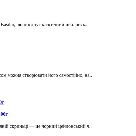
 Basilur, що поєднує класичний цейлонсь..
сом можна створювати його самостійно, на..
100г
'яній скриньці — це чорний цейлонський ч..