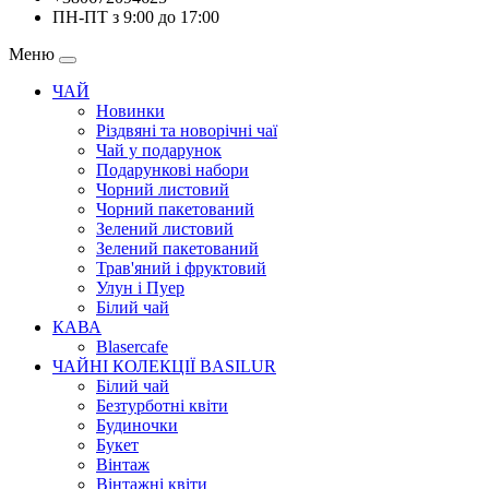
ПН-ПТ з 9:00 до 17:00
Меню
ЧАЙ
Новинки
Різдвяні та новорічні чаї
Чай у подарунок
Подарункові набори
Чорний листовий
Чорний пакетований
Зелений листовий
Зелений пакетований
Трав'яний і фруктовий
Улун і Пуер
Білий чай
КАВА
Blasercafe
ЧАЙНІ КОЛЕКЦІЇ BASILUR
Білий чай
Безтурботні квіти
Будиночки
Букет
Вінтаж
Вінтажні квіти