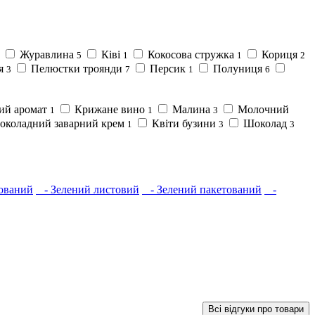
Журавлина
Ківі
Кокосова стружка
Кориця
5
1
1
2
я
Пелюстки троянди
Персик
Полуниця
3
7
1
6
ий аромат
Крижане вино
Малина
Молочний
1
1
3
коладний заварний крем
Квіти бузини
Шоколад
1
3
3
ований
- Зелений листовий
- Зелений пакетований
-
Всі відгуки про товари