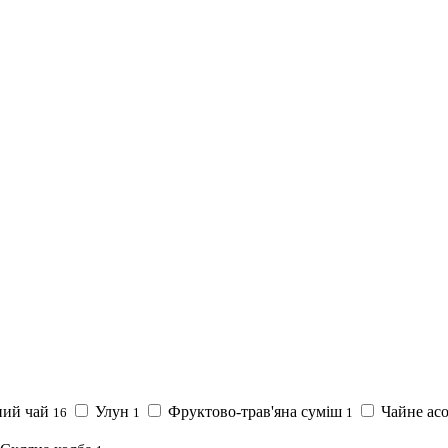
ний чай
Улун
Фруктово-трав'яна суміш
Чайне ас
16
1
1