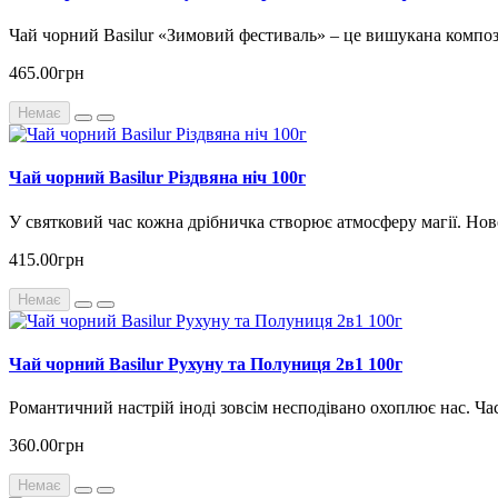
Чай чорний Basilur «Зимовий фестиваль» – це вишукана композ
465.00грн
Немає
Чай чорний Basilur Різдвяна ніч 100г
У святковий час кожна дрібничка створює атмосферу магії. Ново
415.00грн
Немає
Чай чорний Basilur Рухуну та Полуниця 2в1 100г
Романтичний настрій іноді зовсім несподівано охоплює нас. Ча
360.00грн
Немає