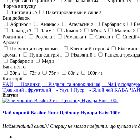
Дерев'яна скринька
Залізна банка
Картонна
2
44
9
Форма випуску
Листовий
Пакетированный в саше
49
3
Вид добавок
Абрикос
Ананас
Апельсин
Барбарис
Бе
2
3
2
3
Лаванда
Лайм
Лимон
М'ята
Малина
3
1
2
3
2
Родзинки
Розелла
Ромашка
Саусеп
Спеції
3
1
1
1
4
Аромат
Полуниця з вершками
Кленовий сироп
Біле вино
1
4
аромат
Пунш сангрія
Різдвяний
Ранкова троянд
1
1
1
Барбарис
Мед
3
3
Вага нетто
30г
73г
75г
80г
100г
2
3
7
2
41
Категорії
ЧАЙ
- Новинки
- Різдвяні та новорічні чаї
- Чай у подарун
Трав'яний і фруктовий
- Улун і Пуер
- Білий чай
КАВА
ЧАЙ
Відгуки
Чай чорний Basilur Лист Цейлону Нувара Елія 100г
Надзвичайний смак!!! Спершу не могла повірити, що купила не д