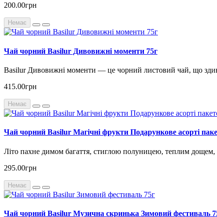
200.00грн
Немає
Чай чорний Basilur Дивовижні моменти 75г
Basilur Дивовижні моменти — це чорний листовий чай, що зди
415.00грн
Немає
Чай чорний Basilur Магічні фрукти Подарункове асорті пак
Літо пахне димом багаття, стиглою полуницею, теплим дощем,
295.00грн
Немає
Чай чорний Basilur Музична скринька Зимовий фестиваль 7