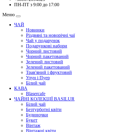
ПН-ПТ з 9:00 до 17:00
Меню
ЧАЙ
Новинки
Різдвяні та новорічні чаї
Чай у подарунок
Подарункові набори
Чорний листовий
Чорний пакетований
Зелений листовий
Зелений пакетований
Трав'яний і фруктовий
Улун і Пуер
Білий чай
КАВА
Blasercafe
ЧАЙНІ КОЛЕКЦІЇ BASILUR
Білий чай
Безтурботні квіти
Будиночки
Букет
Вінтаж
Вінтажні квіти