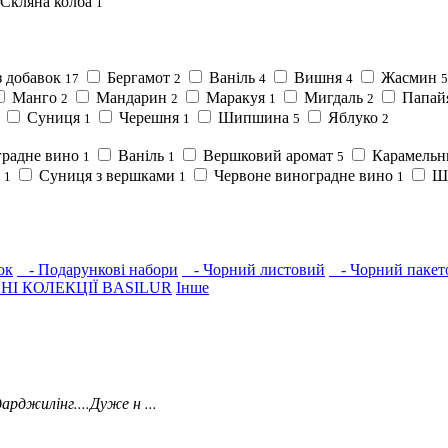
Скляна колба
1
з добавок
Бергамот
Ваніль
Вишня
Жасмин
17
2
4
4
5
Манго
Мандарин
Маракуя
Мигдаль
Папай
2
2
1
2
Суниця
Черешня
Шипшина
Яблуко
1
1
5
2
градне вино
Ваніль
Вершковий аромат
Карамельн
1
1
5
а
Суниця з вершками
Червоне виноградне вино
Шо
1
1
1
ок
- Подарункові набори
- Чорний листовий
- Чорний пакет
НІ КОЛЕКЦІЇ BASILUR
Інше
арджилінг....Дуже н ...