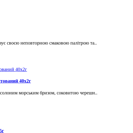
вує своєю неповторною смаковою палітрою та..
етований 40х2г
 солоним морським бризом, соковитою черешн..
5г