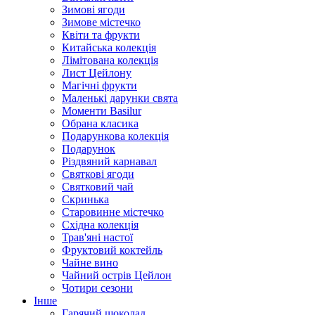
Зимові ягоди
Зимове містечко
Квіти та фрукти
Китайська колекція
Лімітована колекція
Лист Цейлону
Магічні фрукти
Маленькі дарунки свята
Моменти Basilur
Обрана класика
Подарункова колекція
Подарунок
Різдвяний карнавал
Святкові ягоди
Святковий чай
Скринька
Старовинне містечко
Східна колекція
Трав'яні настої
Фруктовий коктейль
Чайне вино
Чайний острів Цейлон
Чотири сезони
Інше
Гарячий шоколад