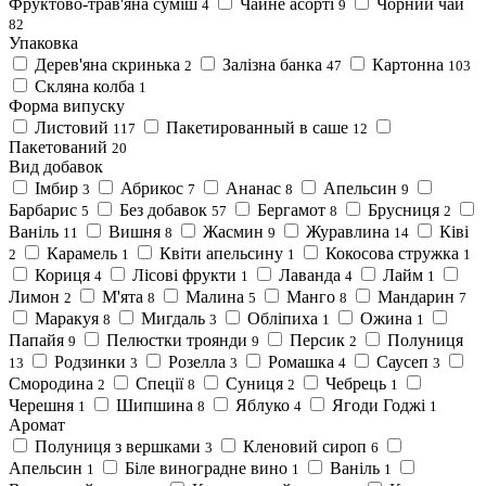
Фруктово-трав'яна суміш
Чайне асорті
Чорний чай
4
9
82
Упаковка
Дерев'яна скринька
Залізна банка
Картонна
2
47
103
Скляна колба
1
Форма випуску
Листовий
Пакетированный в саше
117
12
Пакетований
20
Вид добавок
Імбир
Абрикос
Ананас
Апельсин
3
7
8
9
Барбарис
Без добавок
Бергамот
Брусниця
5
57
8
2
Ваніль
Вишня
Жасмин
Журавлина
Ківі
11
8
9
14
Карамель
Квіти апельсину
Кокосова стружка
2
1
1
1
Кориця
Лісові фрукти
Лаванда
Лайм
4
1
4
1
Лимон
М'ята
Малина
Манго
Мандарин
2
8
5
8
7
Маракуя
Мигдаль
Обліпиха
Ожина
8
3
1
1
Папайя
Пелюстки троянди
Персик
Полуниця
9
9
2
Родзинки
Розелла
Ромашка
Саусеп
13
3
3
4
3
Смородина
Спеції
Суниця
Чебрець
2
8
2
1
Черешня
Шипшина
Яблуко
Ягоди Годжі
1
8
4
1
Аромат
Полуниця з вершками
Кленовий сироп
3
6
Апельсин
Біле виноградне вино
Ваніль
1
1
1