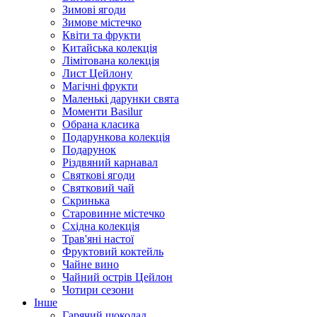
Зимові ягоди
Зимове містечко
Квіти та фрукти
Китайська колекція
Лімітована колекція
Лист Цейлону
Магічні фрукти
Маленькі дарунки свята
Моменти Basilur
Обрана класика
Подарункова колекція
Подарунок
Різдвяний карнавал
Святкові ягоди
Святковий чай
Скринька
Старовинне містечко
Східна колекція
Трав'яні настої
Фруктовий коктейль
Чайне вино
Чайний острів Цейлон
Чотири сезони
Інше
Гарячий шоколад