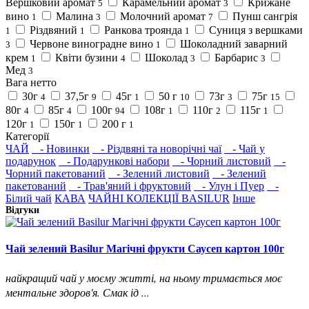
Вершковий аромат
Карамельний аромат
Крижане
5
3
вино
Малина
Молочний аромат
Пунш сангрія
1
3
7
Різдвяний
Ранкова троянда
Суниця з вершками
1
1
1
Червоне виноградне вино
Шоколадний заварний
3
1
крем
Квіти бузини
Шоколад
Барбарис
1
4
3
3
Мед
3
Вага нетто
30г
37,5г
45г
50 г
73г
75г
4
9
1
10
3
15
80г
85г
100г
108г
110г
115г
4
4
94
1
2
1
120г
150г
200 г
1
1
1
Категорії
ЧАЙ
- Новинки
- Різдвяні та новорічні чаї
- Чай у
подарунок
- Подарункові набори
- Чорний листовий
-
Чорний пакетований
- Зелений листовий
- Зелений
пакетований
- Трав'яний і фруктовий
- Улун і Пуер
-
Білий чай
КАВА
ЧАЙНІ КОЛЕКЦІЇ BASILUR
Інше
Відгуки
Чай зелений Basilur Магічні фрукти Саусеп картон 100г
найкращий чай у моєму житті, на ньому тримається моє
ментальне здоров'я. Смак ід ...