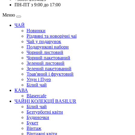
ПН-ПТ з 9:00 до 17:00
Меню
ЧАЙ
Новинки
Різдвяні та новорічні чаї
Чай у подарунок
Подарункові набори
Чорний листовий
Чорний пакетований
Зелений листовий
Зелений пакетований
Трав'яний і фруктовий
Улун і Пуер
Білий чай
КАВА
Blasercafe
ЧАЙНІ КОЛЕКЦІЇ BASILUR
Білий чай
Безтурботні квіти
Будиночки
Букет
Вінтаж
Вінтажні квіти