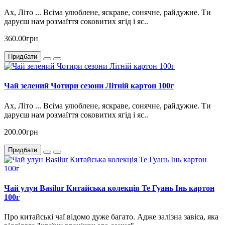
Ах, Літо ... Всіма улюблене, яскраве, сонячне, райдужне. Ти
даруєш нам розмаїття соковитих ягід і яс..
360.00грн
Придбати
Чай зелений Чотири сезони Літній картон 100г
Ах, Літо ... Всіма улюблене, яскраве, сонячне, райдужне. Ти
даруєш нам розмаїття соковитих ягід і яс..
200.00грн
Придбати
Чай улун Basilur Китайська колекція Те Гуань Інь картон
100г
Про китайські чаї відомо дуже багато. Адже залізна завіса, яка