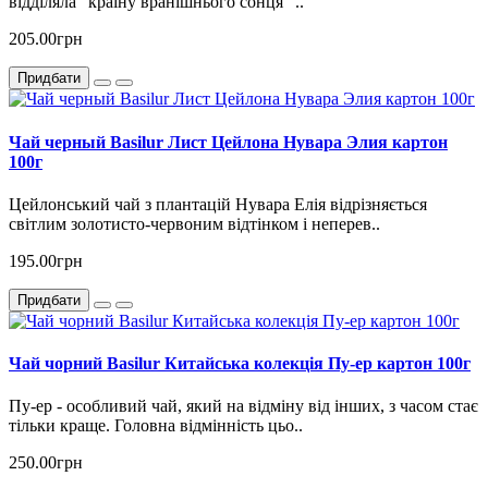
відділяла "країну вранішнього сонця" ..
205.00грн
Придбати
Чай черный Basilur Лист Цейлона Нувара Элия картон
100г
Цейлонський чай з плантацій Нувара Елія відрізняється
світлим золотисто-червоним відтінком і неперев..
195.00грн
Придбати
Чай чорний Basilur Китайська колекція Пу-ер картон 100г
Пу-ер - особливий чай, який на відміну від інших, з часом стає
тільки краще. Головна відмінність цьо..
250.00грн