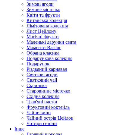
Зимові ягоди
Зимове містечко
Квіти та фрукти
Китайська колекція
Лімітована колекція
Лист Цейлону
Магічні фрукти
Маленькі дарунки свята
Моменти Basilur
Обрана класика
Подарункова колекція
Подарунок
Різдвяний карнавал
Святкові ягоди
Святковий чай
Скринька
Старовинне містечко
Східна колекція
Трав'яні настої
Фруктовий коктейль
Чайне вино
Чайний острів Цейлон
Чотири сезони
Інше
Гарячий шоколад