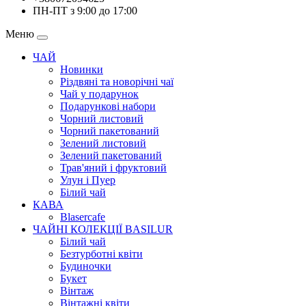
ПН-ПТ з 9:00 до 17:00
Меню
ЧАЙ
Новинки
Різдвяні та новорічні чаї
Чай у подарунок
Подарункові набори
Чорний листовий
Чорний пакетований
Зелений листовий
Зелений пакетований
Трав'яний і фруктовий
Улун і Пуер
Білий чай
КАВА
Blasercafe
ЧАЙНІ КОЛЕКЦІЇ BASILUR
Білий чай
Безтурботні квіти
Будиночки
Букет
Вінтаж
Вінтажні квіти