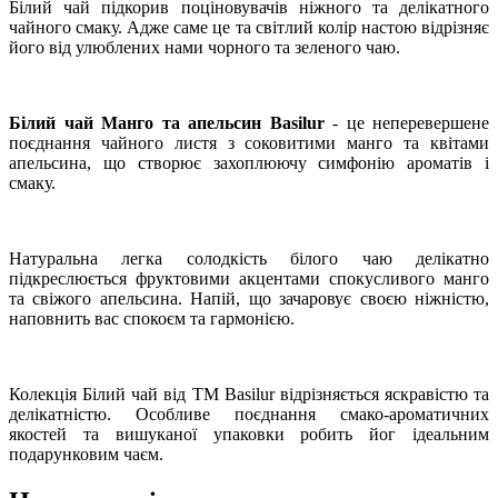
Білий чай підкорив поціновувачів ніжного та делікатного
чайного смаку. Адже саме це та світлий колір настою відрізняє
його від улюблених нами чорного та зеленого чаю.
Білий чай Манго та апельсин Basilur
- це неперевершене
поєднання чайного листя з соковитими манго та квітами
апельсина, що створює захоплюючу симфонію ароматів і
смаку.
Натуральна легка солодкість білого чаю делікатно
підкреслюється фруктовими акцентами спокусливого манго
та свіжого апельсина. Напій, що зачаровує своєю ніжністю,
наповнить вас спокоєм та гармонією.
Колекція Білий чай від ТМ Basilur відрізняється яскравістю та
делікатністю. Особливе поєднання смако-ароматичних
якостей та вишуканої упаковки робить йог ідеальним
подарунковим чаєм.