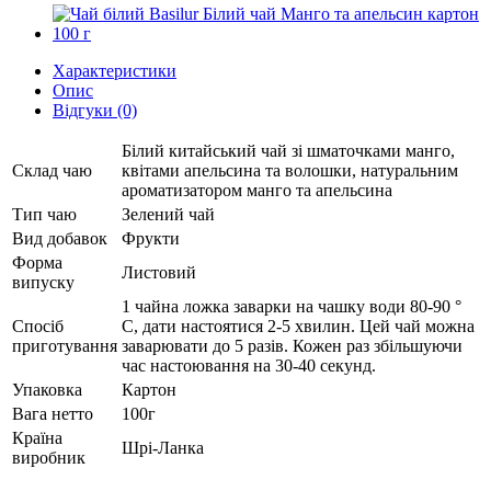
Характеристики
Опис
Відгуки (0)
Білий китайський чай зі шматочками манго,
Склад чаю
квітами апельсина та волошки, натуральним
ароматизатором манго та апельсина
Тип чаю
Зелений чай
Вид добавок
Фрукти
Форма
Листовий
випуску
1 чайна ложка заварки на чашку води 80-90 °
Спосіб
C, дати настоятися 2-5 хвилин. Цей чай можна
приготування
заварювати до 5 разів. Кожен раз збільшуючи
час настоювання на 30-40 секунд.
Упаковка
Картон
Вага нетто
100г
Країна
Шрі-Ланка
виробник