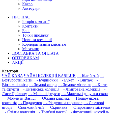
Какао
Аксесуари
ПРО НАС
Історія компанії
Контакти
Блог
Точки продажу
Новини компанії
Корпоративним клієнтам
Магазини
ДОСТАВКА ТА ОПЛАТА
ОПТОВИКАМ
АКЦІЇ
Категорії
ЧАЙ
КАВА
ЧАЙНІ КОЛЕКЦІЇ BASILUR
- Білий чай
-
Безтурботні квіти
- Будиночки
- Букет
- Вінтаж
-
Вінтажні квіти
- Зимові ягоди
- Зимове містечко
- Квіти
та фрукти
- Китайська колекція
- Лімітована колекція
-
Лист Цейлону
- Магічні фрукти
- Маленькі дарунки свята
- Моменти Basilur
- Обрана класика
- Подарункова
колекція
- Подарунок
- Різдвяний карнавал
- Святкові
ягоди
- Святковий чай
- Скринька
- Старовинне містечко
- Східна колекція
- Трав'яні настої
- Фруктовий коктейль