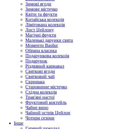
Зимові ягоди
Зимове містечко
Квіти та фрукти
Китайська колекція
Лімітована колекція
Лист Цейлону
Магічні фрукти
Маленькі дарунки свята
Моменти Basilur
Обрана класика
Подарункова колекція
Подарунок
Різдвяний карнавал
Святкові ягоди
Святковий чай
Скринька
Старовинне містечко
Східна колекція
Трав'яні настої
Фруктовий коктейль
Чайне вино
Чайний острів Цейлон
Чотири сезони
Інше
Гарячий шоколад