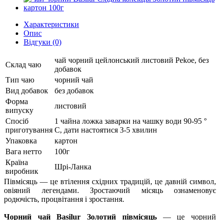
Характеристики
Опис
Відгуки (0)
чай чорний цейлонський листовий Pekoe, без
Склад чаю
добавок
Тип чаю
чорний чай
Вид добавок
без добавок
Форма
листовий
випуску
Спосіб
1 чайна ложка заварки на чашку води 90-95 °
приготування
C, дати настоятися 3-5 хвилин
Упаковка
картон
Вага нетто
100г
Країна
Шрі-Ланка
виробник
Півмісяць — це втілення східних традицій, це давній символ,
овіяний легендами. Зростаючий місяць ознаменовує
родючість, процвітання і зростання.
Чорний чай Basilur Золотий півмісяць
— це чорний