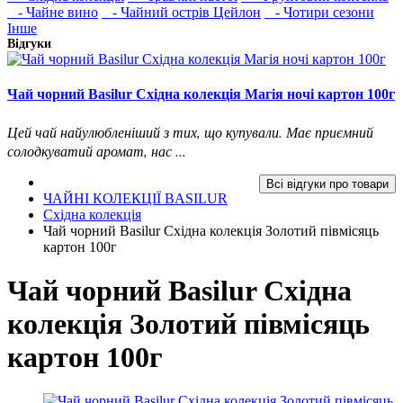
- Чайне вино
- Чайний острів Цейлон
- Чотири сезони
Інше
Відгуки
Чай чорний Basilur Східна колекція Магія ночі картон 100г
Цей чай найулюбленіший з тих, що купували. Має приємний
солодкуватий аромат, нас ...
Всі відгуки про товари
ЧАЙНІ КОЛЕКЦІЇ BASILUR
Східна колекція
Чай чорний Basilur Східна колекція Золотий півмісяць
картон 100г
Чай чорний Basilur Східна
колекція Золотий півмісяць
картон 100г