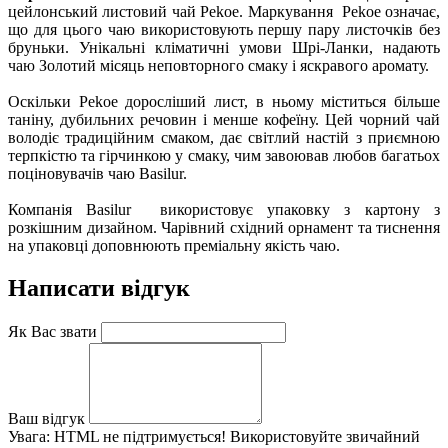
цейлонський листовий чай Pekoe. Маркування Pekoe означає,
що для цього чаю використовують першу пару листочків без
бруньки. Унікальні кліматичні умови Шрі-Ланки, надають
чаю Золотий місяць неповторного смаку і яскравого аромату.
Оскільки Pekoe доросліший лист, в ньому міститься більше
таніну, дубильних речовин і менше кофеїну. Цей чорний чай
володіє традиційним смаком, дає світлий настій з приємною
терпкістю та гірчинкою у смаку, чим завоював любов багатьох
поціновувачів чаю Basilur.
Компанія Basilur використовує упаковку з картону з
розкішним дизайном. Чарівний східний орнамент та тиснення
на упаковці доповнюють преміальну якість чаю.
Написати відгук
Як Вас звати
Ваш відгук
Увага:
HTML не підтримується! Використовуйте звичайний