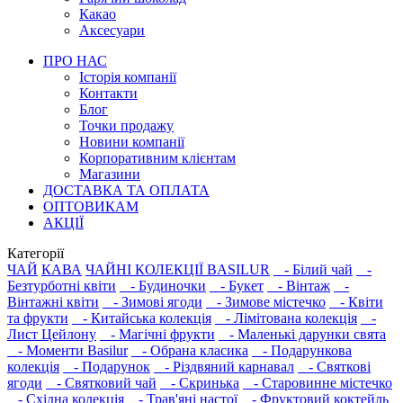
Какао
Аксесуари
ПРО НАС
Історія компанії
Контакти
Блог
Точки продажу
Новини компанії
Корпоративним клієнтам
Магазини
ДОСТАВКА ТА ОПЛАТА
ОПТОВИКАМ
АКЦІЇ
Категорії
ЧАЙ
КАВА
ЧАЙНІ КОЛЕКЦІЇ BASILUR
- Білий чай
-
Безтурботні квіти
- Будиночки
- Букет
- Вінтаж
-
Вінтажні квіти
- Зимові ягоди
- Зимове містечко
- Квіти
та фрукти
- Китайська колекція
- Лімітована колекція
-
Лист Цейлону
- Магічні фрукти
- Маленькі дарунки свята
- Моменти Basilur
- Обрана класика
- Подарункова
колекція
- Подарунок
- Різдвяний карнавал
- Святкові
ягоди
- Святковий чай
- Скринька
- Старовинне містечко
- Східна колекція
- Трав'яні настої
- Фруктовий коктейль