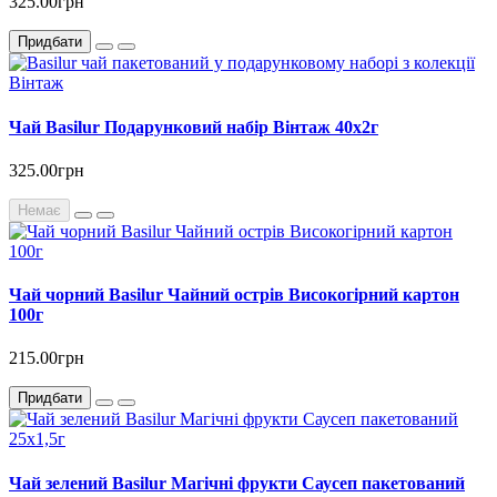
325.00грн
Придбати
Чай Basilur Подарунковий набір Вінтаж 40х2г
325.00грн
Немає
Чай чорний Basilur Чайний острів Високогірний картон
100г
215.00грн
Придбати
Чай зелений Basilur Магічні фрукти Саусеп пакетований