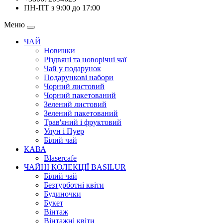
ПН-ПТ з 9:00 до 17:00
Меню
ЧАЙ
Новинки
Різдвяні та новорічні чаї
Чай у подарунок
Подарункові набори
Чорний листовий
Чорний пакетований
Зелений листовий
Зелений пакетований
Трав'яний і фруктовий
Улун і Пуер
Білий чай
КАВА
Blasercafe
ЧАЙНІ КОЛЕКЦІЇ BASILUR
Білий чай
Безтурботні квіти
Будиночки
Букет
Вінтаж
Вінтажні квіти