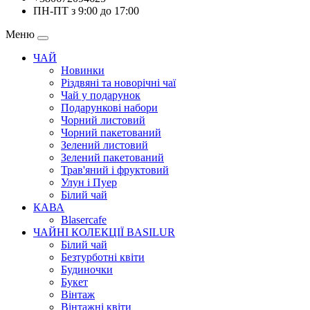
ПН-ПТ з 9:00 до 17:00
Меню
ЧАЙ
Новинки
Різдвяні та новорічні чаї
Чай у подарунок
Подарункові набори
Чорний листовий
Чорний пакетований
Зелений листовий
Зелений пакетований
Трав'яний і фруктовий
Улун і Пуер
Білий чай
КАВА
Blasercafe
ЧАЙНІ КОЛЕКЦІЇ BASILUR
Білий чай
Безтурботні квіти
Будиночки
Букет
Вінтаж
Вінтажні квіти