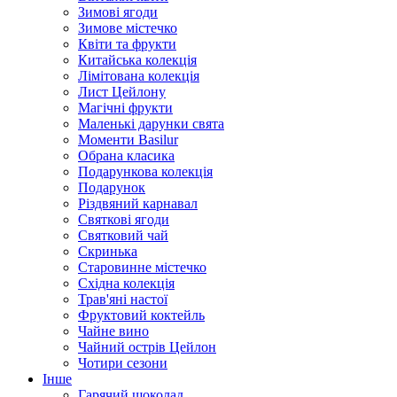
Зимові ягоди
Зимове містечко
Квіти та фрукти
Китайська колекція
Лімітована колекція
Лист Цейлону
Магічні фрукти
Маленькі дарунки свята
Моменти Basilur
Обрана класика
Подарункова колекція
Подарунок
Різдвяний карнавал
Святкові ягоди
Святковий чай
Скринька
Старовинне містечко
Східна колекція
Трав'яні настої
Фруктовий коктейль
Чайне вино
Чайний острів Цейлон
Чотири сезони
Інше
Гарячий шоколад