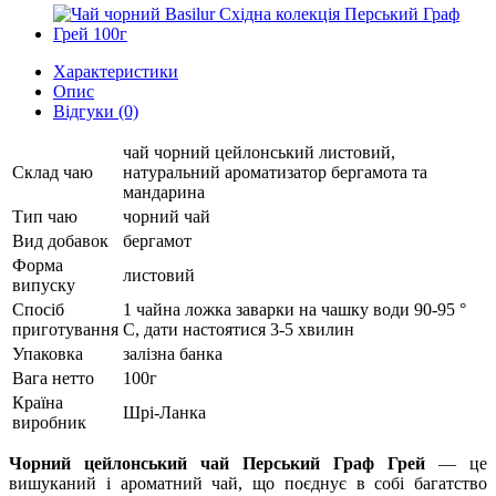
Характеристики
Опис
Відгуки (0)
чай чорний цейлонський листовий,
Склад чаю
натуральний ароматизатор бергамота та
мандарина
Тип чаю
чорний чай
Вид добавок
бергамот
Форма
листовий
випуску
Спосіб
1 чайна ложка заварки на чашку води 90-95 °
приготування
C, дати настоятися 3-5 хвилин
Упаковка
залізна банка
Вага нетто
100г
Країна
Шрі-Ланка
виробник
Чорний цейлонський чай Перський Граф Грей
— це
вишуканий і ароматний чай, що поєднує в собі багатство