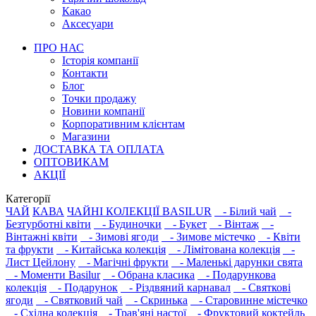
Какао
Аксесуари
ПРО НАС
Історія компанії
Контакти
Блог
Точки продажу
Новини компанії
Корпоративним клієнтам
Магазини
ДОСТАВКА ТА ОПЛАТА
ОПТОВИКАМ
АКЦІЇ
Категорії
ЧАЙ
КАВА
ЧАЙНІ КОЛЕКЦІЇ BASILUR
- Білий чай
-
Безтурботні квіти
- Будиночки
- Букет
- Вінтаж
-
Вінтажні квіти
- Зимові ягоди
- Зимове містечко
- Квіти
та фрукти
- Китайська колекція
- Лімітована колекція
-
Лист Цейлону
- Магічні фрукти
- Маленькі дарунки свята
- Моменти Basilur
- Обрана класика
- Подарункова
колекція
- Подарунок
- Різдвяний карнавал
- Святкові
ягоди
- Святковий чай
- Скринька
- Старовинне містечко
- Східна колекція
- Трав'яні настої
- Фруктовий коктейль