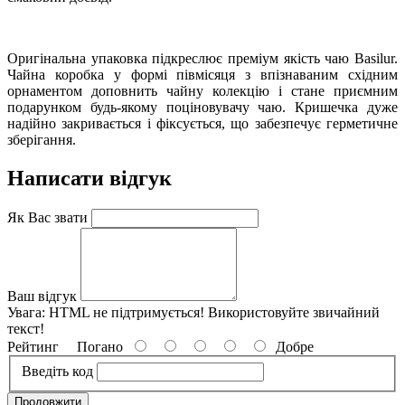
Оригінальна упаковка підкреслює преміум якість чаю Basilur.
Чайна коробка у формі півмісяця з впізнаваним східним
орнаментом доповнить чайну колекцію і стане приємним
подарунком будь-якому поціновувачу чаю. Кришечка дуже
надійно закривається і фіксується, що забезпечує герметичне
зберігання.
Написати відгук
Як Вас звати
Ваш відгук
Увага:
HTML не підтримується! Використовуйте звичайний
текст!
Рейтинг
Погано
Добре
Введіть код
Продовжити