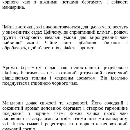
чорного чаю з ніжними нотками бергамоту і свіжості
мандарина.
Чайні листочки, які використовуються для цього чаю, ростуть
у знаменитих садах Цейлону, де сприятливий клімат і родючі
ґрунти створюють ідеальні умови для вирощування чаю
найвищої якості. Чайне листя дбайливо збирають і
обробляють, щоб зберегти їх свіжість і аромат.
Аромат бергамоту надає чаю неповторного цитрусового
відтінку. Бергамот — це екзотичний цитрусовий фрукт, який
відрізняється теплим і яскравим ароматом. Він ідеально
поєднується з глибиною чорного чаю.
Мандарин додає свіжості та яскравості. Його солодкий і
соковитий аромат доповнює бергамот і створює гармонійне
поєднання з чорним чаєм. Кожна чашка цього чаю
наповнюється яскравими та освіжаючими нотками мандарину,
які тішать смакові рецептори та створюють неповторний
смаковий досвід.