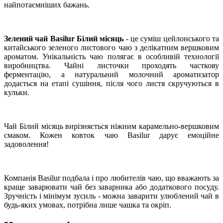
найпотаємніших бажань.
Зелений чай Basilur Білий місяць
- це суміш цейлонського та
китайського зеленого листового чаю з делікатним вершковим
ароматом. Унікальність чаю полягає в особливій технології
виробництва. Чайні листочки проходять часткову
ферментацію, а натуральний молочний ароматизатор
додається на етапі сушіння, після чого листя скручуються в
кульки.
Чай Білий місяць вирізняється ніжним карамельно-вершковим
смаком. Кожен ковток чаю Basilur дарує емоційне
задоволення!
Компанія Basilur подбала і про любителів чаю, що вважають за
краще заварювати чай без заварника або додаткового посуду.
Зручність і мінімум зусиль - можна заварити улюблений чай в
будь-яких умовах, потрібна лише чашка та окріп.