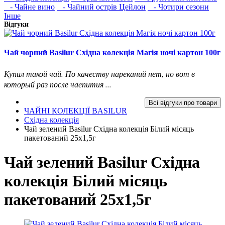
- Чайне вино
- Чайний острів Цейлон
- Чотири сезони
Інше
Відгуки
Чай чорний Basilur Східна колекція Магія ночі картон 100г
Купил такой чай. По качеству нареканий нет, но вот в
который раз после чаепития ...
Всі відгуки про товари
ЧАЙНІ КОЛЕКЦІЇ BASILUR
Східна колекція
Чай зелений Basilur Східна колекція Білий місяць
пакетований 25х1,5г
Чай зелений Basilur Східна
колекція Білий місяць
пакетований 25х1,5г