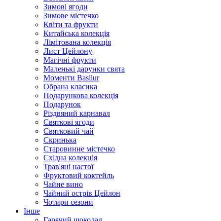
Зимові ягоди
Зимове містечко
Квіти та фрукти
Китайська колекція
Лімітована колекція
Лист Цейлону
Магічні фрукти
Маленькі дарунки свята
Моменти Basilur
Обрана класика
Подарункова колекція
Подарунок
Різдвяний карнавал
Святкові ягоди
Святковий чай
Скринька
Старовинне містечко
Східна колекція
Трав'яні настої
Фруктовий коктейль
Чайне вино
Чайний острів Цейлон
Чотири сезони
Інше
Гарячий шоколад