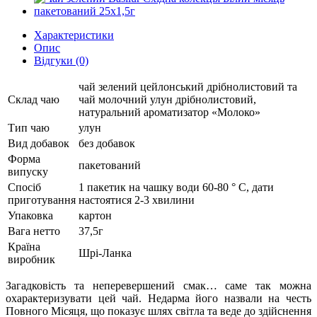
Характеристики
Опис
Відгуки (0)
чай зелений цейлонський дрібнолистовий та
Склад чаю
чай молочний улун дрібнолистовий,
натуральний ароматизатор «Молоко»
Тип чаю
улун
Вид добавок
без добавок
Форма
пакетований
випуску
Спосіб
1 пакетик на чашку води 60-80 ° C, дати
приготування
настоятися 2-3 хвилини
Упаковка
картон
Вага нетто
37,5г
Країна
Шрі-Ланка
виробник
Загадковість та неперевершений смак… саме так можна
охарактеризувати цей чай. Недарма його назвали на честь
Повного Місяця, що показує шлях світла та веде до здійснення