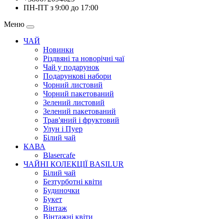
ПН-ПТ з 9:00 до 17:00
Меню
ЧАЙ
Новинки
Різдвяні та новорічні чаї
Чай у подарунок
Подарункові набори
Чорний листовий
Чорний пакетований
Зелений листовий
Зелений пакетований
Трав'яний і фруктовий
Улун і Пуер
Білий чай
КАВА
Blasercafe
ЧАЙНІ КОЛЕКЦІЇ BASILUR
Білий чай
Безтурботні квіти
Будиночки
Букет
Вінтаж
Вінтажні квіти