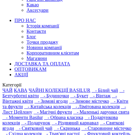
Какао
Аксесуари
ПРО НАС
Історія компанії
Контакти
Блог
Точки продажу
Новини компанії
Корпоративним клієнтам
Магазини
ДОСТАВКА ТА ОПЛАТА
ОПТОВИКАМ
АКЦІЇ
Категорії
ЧАЙ
КАВА
ЧАЙНІ КОЛЕКЦІЇ BASILUR
- Білий чай
-
Безтурботні квіти
- Будиночки
- Букет
- Вінтаж
-
Вінтажні квіти
- Зимові ягоди
- Зимове містечко
- Квіти
та фрукти
- Китайська колекція
- Лімітована колекція
-
Лист Цейлону
- Магічні фрукти
- Маленькі дарунки свята
- Моменти Basilur
- Обрана класика
- Подарункова
колекція
- Подарунок
- Різдвяний карнавал
- Святкові
ягоди
- Святковий чай
- Скринька
- Старовинне містечко
- Східна колекція
- Трав'яні настої
- Фруктовий коктейль