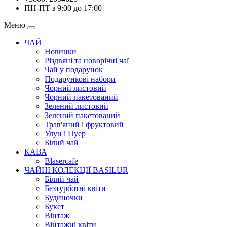
ПН-ПТ з 9:00 до 17:00
Меню
ЧАЙ
Новинки
Різдвяні та новорічні чаї
Чай у подарунок
Подарункові набори
Чорний листовий
Чорний пакетований
Зелений листовий
Зелений пакетований
Трав'яний і фруктовий
Улун і Пуер
Білий чай
КАВА
Blasercafe
ЧАЙНІ КОЛЕКЦІЇ BASILUR
Білий чай
Безтурботні квіти
Будиночки
Букет
Вінтаж
Вінтажні квіти