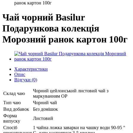
ранок картон 100г
Чай чорний Basilur
Подарункова колекція
Морозний ранок картон 100г
Характеристики
Опис
Відгуки (0)
Чорний цейлонський листовий чай з
Склад чаю
маркуванням ОР
Тип чаю
Чорний чай
Вид добавок
Без домішок
Форма
Листовий
випуску
Спосіб
1 чайна ложка заварки на чашку води 90-95 °
приготування
C, дати настоятися 3-5 хвилин