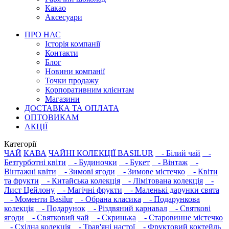
Какао
Аксесуари
ПРО НАС
Історія компанії
Контакти
Блог
Новини компанії
Точки продажу
Корпоративним клієнтам
Магазини
ДОСТАВКА ТА ОПЛАТА
ОПТОВИКАМ
АКЦІЇ
Категорії
ЧАЙ
КАВА
ЧАЙНІ КОЛЕКЦІЇ BASILUR
- Білий чай
-
Безтурботні квіти
- Будиночки
- Букет
- Вінтаж
-
Вінтажні квіти
- Зимові ягоди
- Зимове містечко
- Квіти
та фрукти
- Китайська колекція
- Лімітована колекція
-
Лист Цейлону
- Магічні фрукти
- Маленькі дарунки свята
- Моменти Basilur
- Обрана класика
- Подарункова
колекція
- Подарунок
- Різдвяний карнавал
- Святкові
ягоди
- Святковий чай
- Скринька
- Старовинне містечко
- Східна колекція
- Трав'яні настої
- Фруктовий коктейль