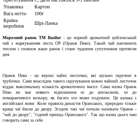
Упаковка
Картон
Вага нетто
100г
Країна
Шрі-Ланка
виробник
Морозний ранок TM Basilur
- це чорний ароматний цейлонський
чай з маркуванням листа ОР (Оранж Пеко). Такий чай наповнить
теплом і спокоєм ваше ранок і стане чудовим супутником протягом
дня.
Оранж Пеко - це верхні чайні листочки, які щільно скручені в
трубочки. Саме внаслідок такого скручування кожен чайний листочок
віддає максимальну кількість ароматичних масел. Сама назва Оранж
Пеко не має ніякого відношення ні до апельсинів, ні до
помаранчевого кольору, як багато хто може подумати. Це калька з
англійської мови. Коли правила династія Оранських, природно тільки
кращі чаї йшли до двору. Згодом такі чаї почали називати Оранж -
"чай до двору", "гідний принца Оранського". Так що назва цього чаю
говорить сама за себе.