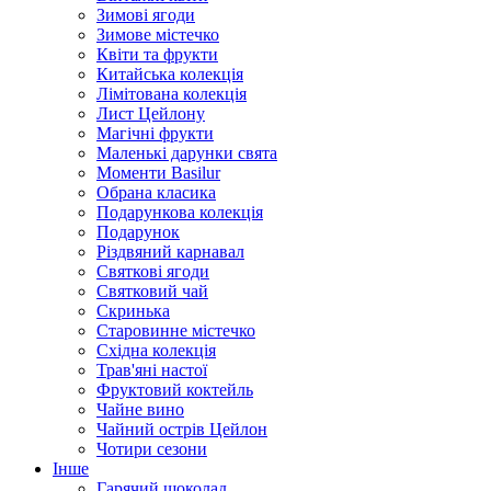
Зимові ягоди
Зимове містечко
Квіти та фрукти
Китайська колекція
Лімітована колекція
Лист Цейлону
Магічні фрукти
Маленькі дарунки свята
Моменти Basilur
Обрана класика
Подарункова колекція
Подарунок
Різдвяний карнавал
Святкові ягоди
Святковий чай
Скринька
Старовинне містечко
Східна колекція
Трав'яні настої
Фруктовий коктейль
Чайне вино
Чайний острів Цейлон
Чотири сезони
Інше
Гарячий шоколад