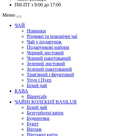
ПН-ПТ з 9:00 до 17:00
Меню
ЧАЙ
Новинки
Різдвяні та новорічні чаї
Чай у подарунок
Подарункові набори
Чорний листовий
Чорний пакетований
Зелений листовий
Зелений пакетований
Трав'яний і фруктовий
Улун і Пуер
Білий чай
КАВА
Blasercafe
ЧАЙНІ КОЛЕКЦІЇ BASILUR
Білий чай
Безтурботні квіти
Будиночки
Букет
Вінтаж
Вінтажні квіти