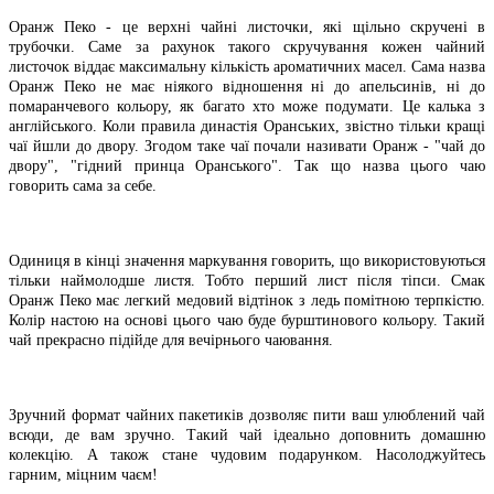
Оранж Пеко - це верхні чайні листочки, які щільно скручені в
трубочки. Саме за рахунок такого скручування кожен чайний
листочок віддає максимальну кількість ароматичних масел. Сама назва
Оранж Пеко не має ніякого відношення ні до апельсинів, ні до
помаранчевого кольору, як багато хто може подумати. Це калька з
англійського. Коли правила династія Оранських, звістно тільки кращі
чаї йшли до двору. Згодом таке чаї почали називати Оранж - "чай до
двору", "гідний принца Оранського". Так що назва цього чаю
говорить сама за себе.
Одиниця в кінці значення маркування говорить, що використовуються
тільки наймолодше листя. Тобто перший лист після тіпси. Смак
Оранж Пеко має легкий медовий відтінок з ледь помітною терпкістю.
Колір настою на основі цього чаю буде бурштинового кольору. Такий
чай прекрасно підійде для вечірнього чаювання.
Зручний формат чайних пакетиків дозволяє пити ваш улюблений чай
всюди, де вам зручно. Такий чай ідеально доповнить домашню
колекцію. А також стане чудовим подарунком. Насолоджуйтесь
гарним, міцним чаєм!