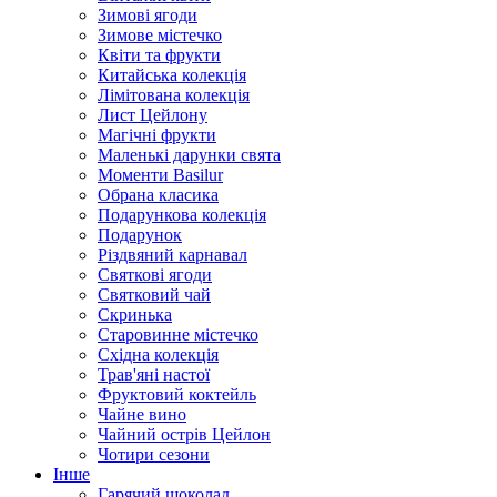
Зимові ягоди
Зимове містечко
Квіти та фрукти
Китайська колекція
Лімітована колекція
Лист Цейлону
Магічні фрукти
Маленькі дарунки свята
Моменти Basilur
Обрана класика
Подарункова колекція
Подарунок
Різдвяний карнавал
Святкові ягоди
Святковий чай
Скринька
Старовинне містечко
Східна колекція
Трав'яні настої
Фруктовий коктейль
Чайне вино
Чайний острів Цейлон
Чотири сезони
Інше
Гарячий шоколад