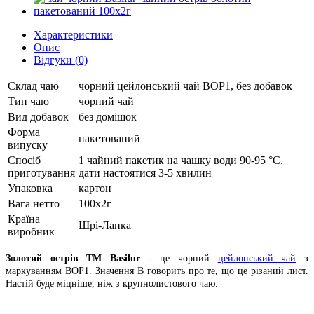
Характеристики
Опис
Відгуки (0)
Склад чаю
чорний цейлонський чай BOP1, без добавок
Тип чаю
чорний чай
Вид добавок
без домішок
Форма
пакетований
випуску
Спосіб
1 чайний пакетик на чашку води 90-95 °C,
приготування
дати настоятися 3-5 хвилин
Упаковка
картон
Вага нетто
100х2г
Країна
Шрі-Ланка
виробник
Золотий острів ТМ Basilur
- це чорний
цейлонський чай
з
маркуванням BOP1. Значення B говорить про те, що це різаний лист.
Настій буде міцніше, ніж з крупнолистового чаю.