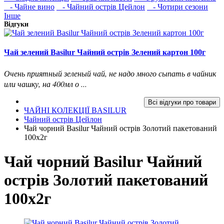
- Чайне вино
- Чайний острів Цейлон
- Чотири сезони
Інше
Відгуки
Чай зелений Basilur Чайний острів Зелений картон 100г
Очень приятный зеленый чай, не надо много сыпать в чайник
или чашку, на 400мл о ...
Всі відгуки про товари
ЧАЙНІ КОЛЕКЦІЇ BASILUR
Чайний острів Цейлон
Чай чорний Basilur Чайний острів Золотий пакетований
100х2г
Чай чорний Basilur Чайний
острів Золотий пакетований
100х2г