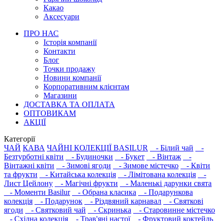
Какао
Аксесуари
ПРО НАС
Історія компанії
Контакти
Блог
Точки продажу
Новини компанії
Корпоративним клієнтам
Магазини
ДОСТАВКА ТА ОПЛАТА
ОПТОВИКАМ
АКЦІЇ
Категорії
ЧАЙ
КАВА
ЧАЙНІ КОЛЕКЦІЇ BASILUR
- Білий чай
-
Безтурботні квіти
- Будиночки
- Букет
- Вінтаж
-
Вінтажні квіти
- Зимові ягоди
- Зимове містечко
- Квіти
та фрукти
- Китайська колекція
- Лімітована колекція
-
Лист Цейлону
- Магічні фрукти
- Маленькі дарунки свята
- Моменти Basilur
- Обрана класика
- Подарункова
колекція
- Подарунок
- Різдвяний карнавал
- Святкові
ягоди
- Святковий чай
- Скринька
- Старовинне містечко
- Східна колекція
- Трав'яні настої
- Фруктовий коктейль