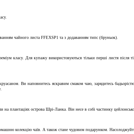
асу.
ванням чайного листа FFEXSP1 та з додаванням типс (бруньок).
еміум класу. Для купажу використовуються тільки перші листя після тіп
руасаном. Ви наповнитесь яскравим смаком чаю, зарядитесь бадьорістю
.
ли на плантаціях острова Шрі-Ланка. Він несе в собі частинку цейлонськ
домашню колекцію чаїв. А також стане чудовим подарунком. Насолоджуйт