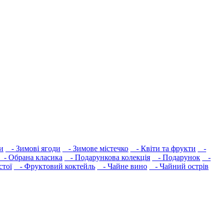
и
- Зимові ягоди
- Зимове містечко
- Квіти та фрукти
-
- Обрана класика
- Подарункова колекція
- Подарунок
-
стої
- Фруктовий коктейль
- Чайне вино
- Чайний острів