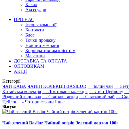
Какао
Аксесуари
ПРО НАС
Історія компанії
Контакти
Блог
Точки продажу
Новини компанії
Корпоративним клієнтам
Магазини
ДОСТАВКА ТА ОПЛАТА
ОПТОВИКАМ
АКЦІЇ
Категорії
ЧАЙ
КАВА
ЧАЙНІ КОЛЕКЦІЇ BASILUR
- Білий чай
- Безт
Китайська колекція
- Лімітована колекція
- Лист Цейлону
- 
Різдвяний карнавал
- Святкові ягоди
- Святковий чай
- Скр
Цейлон
- Чотири сезони
Інше
Відгуки
Чай зелений Basilur Чайний острів Зелений картон 100г