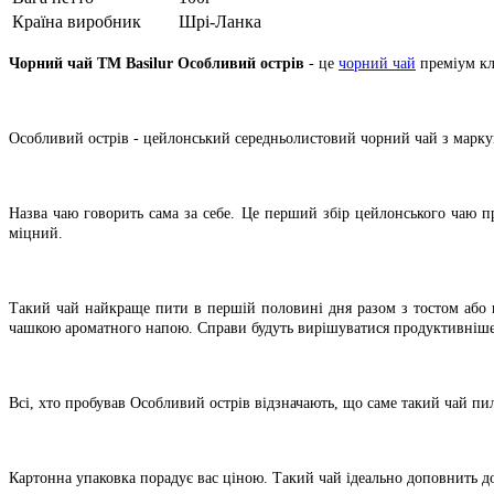
Країна виробник
Шрі-Ланка
Чорний чай TM Basilur Особливий острів
- це
чорний чай
преміум кл
Особливий острів - цейлонський середньолистовий чорний чай з марку
Назва чаю говорить сама за себе. Це перший збір цейлонського чаю пр
міцний.
Такий чай найкраще пити в першій половині дня разом з тостом або к
чашкою ароматного напою. Справи будуть вирішуватися продуктивніше
Всі, хто пробував Особливий острів відзначають, що саме такий чай пи
Картонна упаковка порадує вас ціною. Такий чай ідеально доповнить 