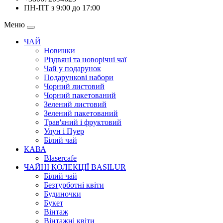
ПН-ПТ з 9:00 до 17:00
Меню
ЧАЙ
Новинки
Різдвяні та новорічні чаї
Чай у подарунок
Подарункові набори
Чорний листовий
Чорний пакетований
Зелений листовий
Зелений пакетований
Трав'яний і фруктовий
Улун і Пуер
Білий чай
КАВА
Blasercafe
ЧАЙНІ КОЛЕКЦІЇ BASILUR
Білий чай
Безтурботні квіти
Будиночки
Букет
Вінтаж
Вінтажні квіти