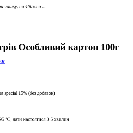
 чашку, на 400мл о ...
г
трів Особливий картон 100г
a special 15% (без добавок)
95 °C, дати настоятися 3-5 хвилин