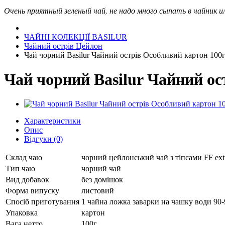
Очень приятный зеленый чай, не надо много сыпать в чайник или
ЧАЙНІ КОЛЕКЦІЇ BASILUR
Чайний острів Цейлон
Чай чорний Basilur Чайний острів Особливий картон 100
Чай чорний Basilur Чайний ос
Характеристики
Опис
Відгуки (0)
Склад чаю
чорний цейлонський чай з тіпсами FF extr
Тип чаю
чорний чай
Вид добавок
без домішок
Форма випуску
листовий
Спосіб приготування
1 чайна ложка заварки на чашку води 90-
Упаковка
картон
Вага нетто
100г