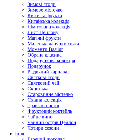
Зимові ягоди
Зимове містечко
Квіти та фрукти
Китайська колекція
Лімітована колекція
Лист Цейлону
Магічні фрукти
Маленькі дарунки свята
Моменти Basilur
Обрана класика
Подарункова колекція
Подарунок
Різдвяний карнавал
Святкові ягоди
Святковий чай
Скринька
Старовинне містечко
Східна колекція
Трав'яні настої
Фруктовий коктейль
Чайне вино
Чайний острів Цейлон
Чотири сезони
Інше
Гарячий шоколад