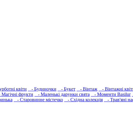
урботні квіти
- Будиночки
- Букет
- Вінтаж
- Вінтажні квіт
Магічні фрукти
- Маленькі дарунки свята
- Моменти Basilur
инька
- Старовинне містечко
- Східна колекція
- Трав'яні на