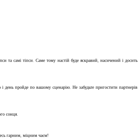
си та самі тіпси. Саме тому настій буде яскравий, насичений і досить
 і день пройде по вашому сценарію. Не забудьте пригостити партнерів
ого сонця.
есь гарним, міцним чаєм!