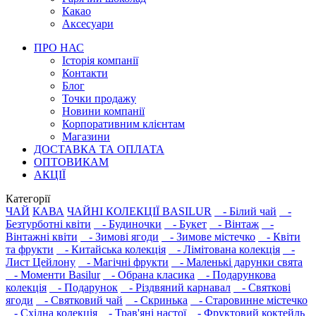
Какао
Аксесуари
ПРО НАС
Історія компанії
Контакти
Блог
Точки продажу
Новини компанії
Корпоративним клієнтам
Магазини
ДОСТАВКА ТА ОПЛАТА
ОПТОВИКАМ
АКЦІЇ
Категорії
ЧАЙ
КАВА
ЧАЙНІ КОЛЕКЦІЇ BASILUR
- Білий чай
-
Безтурботні квіти
- Будиночки
- Букет
- Вінтаж
-
Вінтажні квіти
- Зимові ягоди
- Зимове містечко
- Квіти
та фрукти
- Китайська колекція
- Лімітована колекція
-
Лист Цейлону
- Магічні фрукти
- Маленькі дарунки свята
- Моменти Basilur
- Обрана класика
- Подарункова
колекція
- Подарунок
- Різдвяний карнавал
- Святкові
ягоди
- Святковий чай
- Скринька
- Старовинне містечко
- Східна колекція
- Трав'яні настої
- Фруктовий коктейль