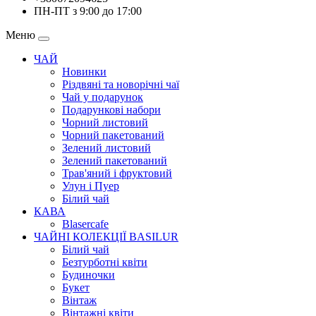
ПН-ПТ з 9:00 до 17:00
Меню
ЧАЙ
Новинки
Різдвяні та новорічні чаї
Чай у подарунок
Подарункові набори
Чорний листовий
Чорний пакетований
Зелений листовий
Зелений пакетований
Трав'яний і фруктовий
Улун і Пуер
Білий чай
КАВА
Blasercafe
ЧАЙНІ КОЛЕКЦІЇ BASILUR
Білий чай
Безтурботні квіти
Будиночки
Букет
Вінтаж
Вінтажні квіти