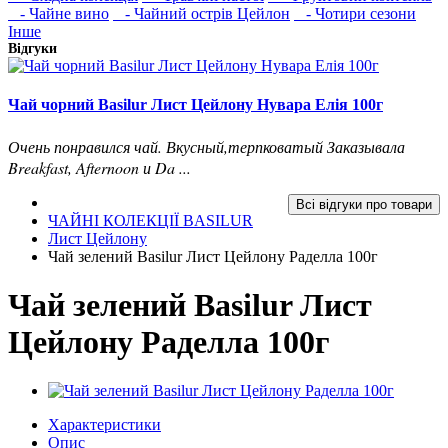
- Чайне вино
- Чайний острів Цейлон
- Чотири сезони
Інше
Відгуки
Чай чорний Basilur Лист Цейлону Нувара Елія 100г
Очень понравился чай. Вкусный,терпковатый Заказывала
Breakfast, Afternoon и Da ...
Всі відгуки про товари
ЧАЙНІ КОЛЕКЦІЇ BASILUR
Лист Цейлону
Чай зелений Basilur Лист Цейлону Раделла 100г
Чай зелений Basilur Лист
Цейлону Раделла 100г
Характеристики
Опис