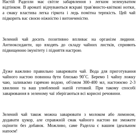
Настій Раделли має світле забарвлення з легким зеленуватим
відтінком. В ароматі відчуваються яскраві трав'янисто-квіткові нотки,
а смаку властива легка гіркота і ледь помітна терпкість. Цей чай
підкорить вас своєю ніжністю і витонченістю.
Зелений чай досить позитивно впливає на організм людини.
Антиоксиданти, що входять до складу чайних листків, сприяють
підвищенню імунітету і підняття настрою.
Дуже важливо правильно заварювати чай. Вода для приготування
чайного настою повинна бути близько 90˚С. Беремо 1 чайну ложку
чаю, заливаємо гарячою водою, об'ємом 300-400 мл, настоюємо 2-3
хвилини та ваш улюблений напій готовий. При такому способі
заварювання в зеленому чаї зберігаються всі корисні речовини.
Зелений чай також можна заварювати з молоком або лимоном,
додавати цукор, але справжній смак чайного настою ви зможете
оцінити без добавок. Можливо, саме Раделла є вашим ідеальним
напоєм!