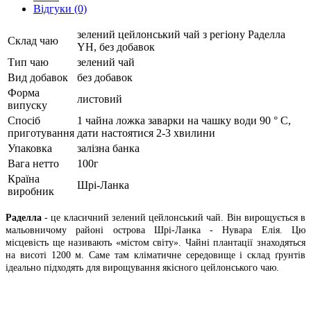
Відгуки (0)
зелений цейлонський чай з регіону Раделла
Склад чаю
YH, без добавок
Тип чаю
зелений чай
Вид добавок
без добавок
Форма
листовий
випуску
Спосіб
1 чайна ложка заварки на чашку води 90 ° C,
приготування
дати настоятися 2-3 хвилини
Упаковка
залізна банка
Вага нетто
100г
Країна
Шрі-Ланка
виробник
Раделла
- це класичний зелений цейлонський чай. Він вирощується в
мальовничому районі острова Шрі-Ланка - Нувара Елія. Цю
місцевість ще називають «містом світу». Чайні плантації знаходяться
на висоті 1200 м. Саме там кліматичне середовище і склад ґрунтів
ідеально підходять для вирощування якісного цейлонського чаю.