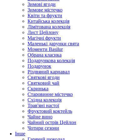
Зимові ягоди
Зимове містечко
Квіти та фрукти
Китайська колекція
Лімітована колекція
Лист Цейлону
Магічні фрукти
Маленькі дарунки свята
Моменти Basilur
Обрана класика
Подарункова колекція
Подарунок
Різдвяний карнавал
Святкові ягоди
Святковий чай
Скринька
Старовинне містечко
Східна колекція
Трав'яні настої
Фруктовий коктейль
Чайне вино
Чайний острів Цейлон
Чотири сезони
Інше
Гарячий шоколад