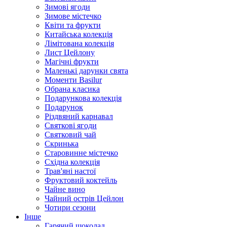
Зимові ягоди
Зимове містечко
Квіти та фрукти
Китайська колекція
Лімітована колекція
Лист Цейлону
Магічні фрукти
Маленькі дарунки свята
Моменти Basilur
Обрана класика
Подарункова колекція
Подарунок
Різдвяний карнавал
Святкові ягоди
Святковий чай
Скринька
Старовинне містечко
Східна колекція
Трав'яні настої
Фруктовий коктейль
Чайне вино
Чайний острів Цейлон
Чотири сезони
Інше
Гарячий шоколад