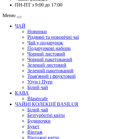
ПН-ПТ з 9:00 до 17:00
Меню
ЧАЙ
Новинки
Різдвяні та новорічні чаї
Чай у подарунок
Подарункові набори
Чорний листовий
Чорний пакетований
Зелений листовий
Зелений пакетований
Трав'яний і фруктовий
Улун і Пуер
Білий чай
КАВА
Blasercafe
ЧАЙНІ КОЛЕКЦІЇ BASILUR
Білий чай
Безтурботні квіти
Будиночки
Букет
Вінтаж
Вінтажні квіти