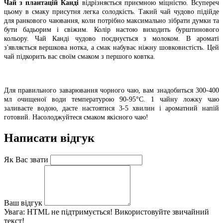
Чай з плантацій Канді
відрізняється приємною міцністю. Всупереч
цьому в смаку присутня легка солодкість. Такий чай чудово підійде
для ранкового чаювання, коли потрібно максимально зібрати думки та
бути бадьорим і свіжим. Колір настою виходить бурштинового
кольору. Чай Канді чудово поєднується з молоком. В ароматі
з'являється вершкова нотка, а смак набуває ніжну шовковистість. Цей
чай підкорить вас своїм смаком з першого ковтка.
Для правильного заварювання чорного чаю, вам знадобиться 300-400
мл очищеної води температурою 90-95°C. 1 чайну ложку чаю
заливаєте водою, даєте настоятися 3-5 хвилин і ароматний напій
готовий. Насолоджуйтеся смаком якісного чаю!
Написати відгук
Як Вас звати
Ваш відгук
Увага:
HTML не підтримується! Використовуйте звичайний
текст!