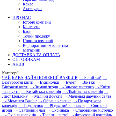
Какао
Аксесуари
ПРО НАС
Історія компанії
Контакти
Блог
Точки продажу
Новини компанії
Корпоративним клієнтам
Магазини
ДОСТАВКА ТА ОПЛАТА
ОПТОВИКАМ
АКЦІЇ
Категорії
ЧАЙ
КАВА
ЧАЙНІ КОЛЕКЦІЇ BASILUR
- Білий чай
-
Безтурботні квіти
- Будиночки
- Букет
- Вінтаж
-
Вінтажні квіти
- Зимові ягоди
- Зимове містечко
- Квіти
та фрукти
- Китайська колекція
- Лімітована колекція
-
Лист Цейлону
- Магічні фрукти
- Маленькі дарунки свята
- Моменти Basilur
- Обрана класика
- Подарункова
колекція
- Подарунок
- Різдвяний карнавал
- Святкові
ягоди
- Святковий чай
- Скринька
- Старовинне містечко
- Східна колекція
- Трав'яні настої
- Фруктовий коктейль