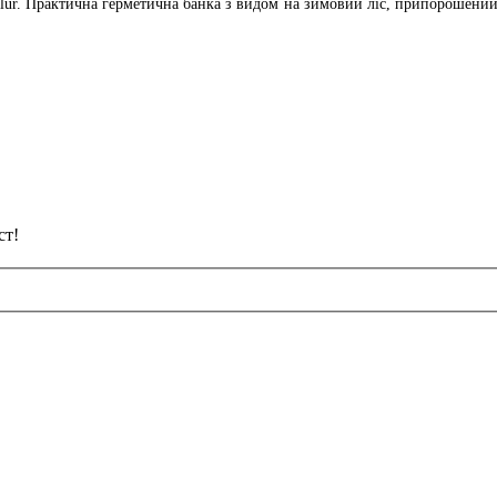
silur. Практична герметична банка з видом на зимовий ліс, припорошен
ст!