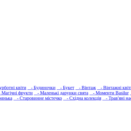
урботні квіти
- Будиночки
- Букет
- Вінтаж
- Вінтажні квіт
Магічні фрукти
- Маленькі дарунки свята
- Моменти Basilur
инька
- Старовинне містечко
- Східна колекція
- Трав'яні на