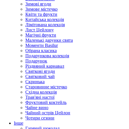
Зимові ягоди
Зимове містечко
Квіти та фрукти
Китайська колекція
Лімітована колекція
Лист Цейлону
Магічні фрукти
Маленькі дарунки свята
Моменти Basilur
Обрана класика
Подарункова колекція
Подарунок
Різдвяний карнавал
Святкові ягоди
Святковий чай
Скринька
Старовинне містечко
Східна колекція
Трав'яні настої
Фруктовий коктейль
Чайне вино
Чайний острів Цейлон
Чотири сезони
Інше
Гарячий шоколад