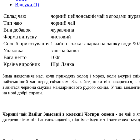
Відгуки (1)
Склад чаю
чорний цейлонський чай з ягодами жура
Тип чаю
чорний чай
Вид добавок
журавлина
Форма випуску
листовий
Спосіб приготування
1 чайна ложка заварки на чашку води 90-
Упаковка
залізна банка
Вага нетто
100г
Країна виробник
Шрі-Ланка
Зима наздоганяє нас, коли приходять холод і мороз, коли ажурні сн
найтемніший час перед світанком. Зачекайте, поки він завариться, за
з'явиться червона смужка мандаринового рудого сонця. У такі моменти
на нові добрі справи.
Чорний чай Basilur Зимовий з колекції Чотири сезони
- це чай з 
джерело вітамінів і антиоксидантів, піднімає імунітет і застосовуєтьс