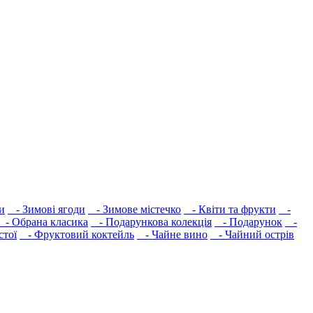
и
- Зимові ягоди
- Зимове містечко
- Квіти та фрукти
-
- Обрана класика
- Подарункова колекція
- Подарунок
-
стої
- Фруктовий коктейль
- Чайне вино
- Чайний острів