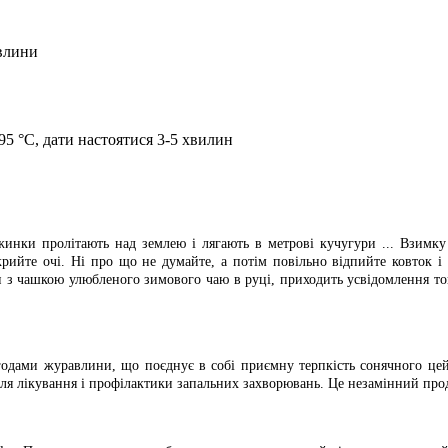
влини
95 °C, дати настоятися 3-5 хвилин
іжинки пролітають над землею і лягають в метрові кучугури ... Взимку
крийте очі. Ні про що не думайте, а потім повільно відпийте ковток і
 з чашкою улюбленого зимового чаю в руці, приходить усвідомлення тог
ягодами журавлини, що поєднує в собі приємну терпкість сонячного цейл
я для лікування і профілактики запальних захворювань. Це незамінний про