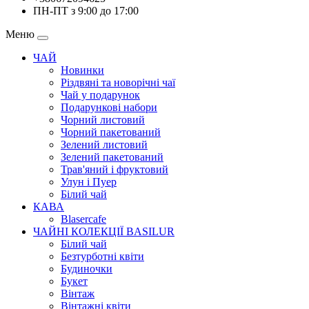
ПН-ПТ з 9:00 до 17:00
Меню
ЧАЙ
Новинки
Різдвяні та новорічні чаї
Чай у подарунок
Подарункові набори
Чорний листовий
Чорний пакетований
Зелений листовий
Зелений пакетований
Трав'яний і фруктовий
Улун і Пуер
Білий чай
КАВА
Blasercafe
ЧАЙНІ КОЛЕКЦІЇ BASILUR
Білий чай
Безтурботні квіти
Будиночки
Букет
Вінтаж
Вінтажні квіти