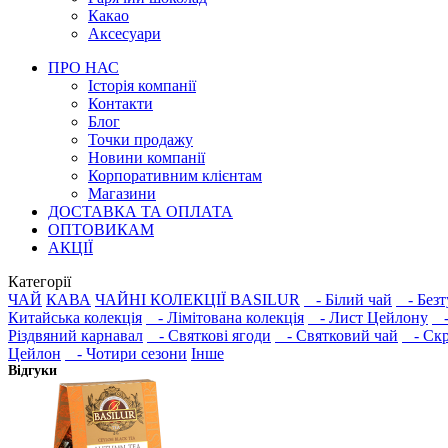
Какао
Аксесуари
ПРО НАС
Історія компанії
Контакти
Блог
Точки продажу
Новини компанії
Корпоративним клієнтам
Магазини
ДОСТАВКА ТА ОПЛАТА
ОПТОВИКАМ
АКЦІЇ
Категорії
ЧАЙ
КАВА
ЧАЙНІ КОЛЕКЦІЇ BASILUR
- Білий чай
- Безт
Китайська колекція
- Лімітована колекція
- Лист Цейлону
- 
Різдвяний карнавал
- Святкові ягоди
- Святковий чай
- Скр
Цейлон
- Чотири сезони
Інше
Відгуки