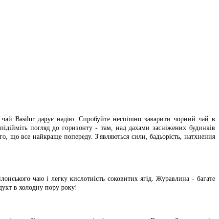
 чай Basilur дарує надію. Спробуйте неспішно заварити чорний чай в
 підійміть погляд до горизонту - там, над дахами засніжених будинків
о, що все найкраще попереду. З'являються сили, бадьорість, натхнення
онського чаю і легку кислотність соковитих ягід. Журавлина - багате
дукт в холодну пору року!