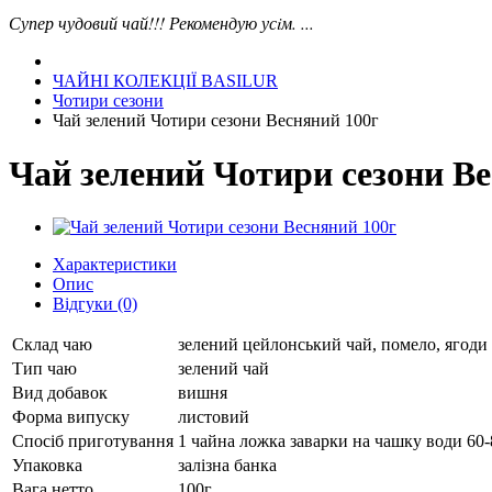
Супер чудовий чай!!! Рекомендую усiм. ...
ЧАЙНІ КОЛЕКЦІЇ BASILUR
Чотири сезони
Чай зелений Чотири сезони Весняний 100г
Чай зелений Чотири сезони В
Характеристики
Опис
Відгуки (0)
Склад чаю
зелений цейлонський чай, помело, ягоди
Тип чаю
зелений чай
Вид добавок
вишня
Форма випуску
листовий
Спосіб приготування
1 чайна ложка заварки на чашку води 60-
Упаковка
залізна банка
Вага нетто
100г