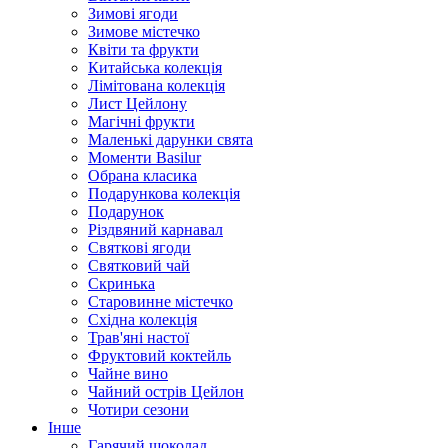
Зимові ягоди
Зимове містечко
Квіти та фрукти
Китайська колекція
Лімітована колекція
Лист Цейлону
Магічні фрукти
Маленькі дарунки свята
Моменти Basilur
Обрана класика
Подарункова колекція
Подарунок
Різдвяний карнавал
Святкові ягоди
Святковий чай
Скринька
Старовинне містечко
Східна колекція
Трав'яні настої
Фруктовий коктейль
Чайне вино
Чайний острів Цейлон
Чотири сезони
Інше
Гарячий шоколад