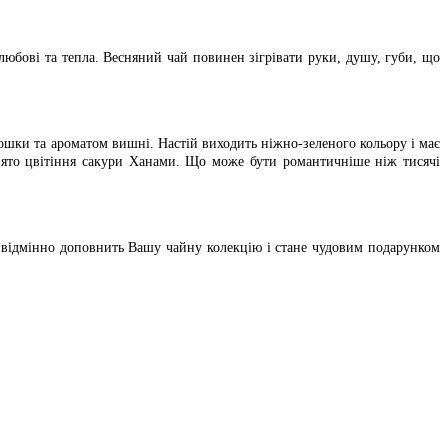
о любові та тепла. Весняний чай повинен зігрівати руки, душу, губи, що
шки та ароматом вишні. Настій виходить ніжно-зеленого кольору і має
вято цвітіння сакури Ханами. Що може бути романтичніше ніж тисячі
 відмінно доповнить Вашу чайну колекцію і стане чудовим подарунком