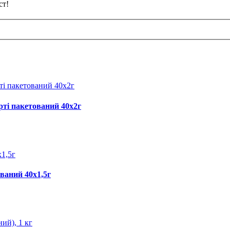
ст!
рті пакетований 40х2г
ваний 40х1,5г