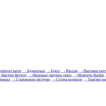
урботні квіти
- Будиночки
- Букет
- Вінтаж
- Вінтажні квіт
Магічні фрукти
- Маленькі дарунки свята
- Моменти Basilur
инька
- Старовинне містечко
- Східна колекція
- Трав'яні на