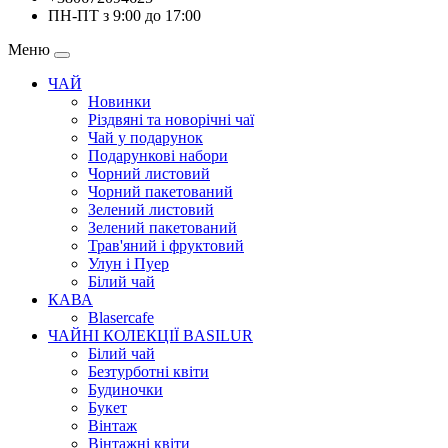
ПН-ПТ з 9:00 до 17:00
Меню
ЧАЙ
Новинки
Різдвяні та новорічні чаї
Чай у подарунок
Подарункові набори
Чорний листовий
Чорний пакетований
Зелений листовий
Зелений пакетований
Трав'яний і фруктовий
Улун і Пуер
Білий чай
КАВА
Blasercafe
ЧАЙНІ КОЛЕКЦІЇ BASILUR
Білий чай
Безтурботні квіти
Будиночки
Букет
Вінтаж
Вінтажні квіти