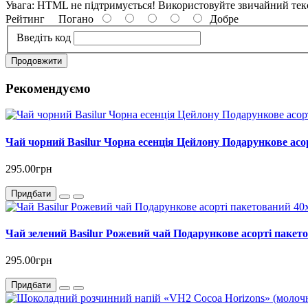
Увага:
HTML не підтримується! Використовуйте звичайний тек
Рейтинг
Погано
Добре
Введіть код
Продовжити
Рекомендуємо
Чай чорний Basilur Чорна есенція Цейлону Подарункове асо
295.00грн
Придбати
Чай зелений Basilur Рожевий чай Подарункове асорті пакето
295.00грн
Придбати