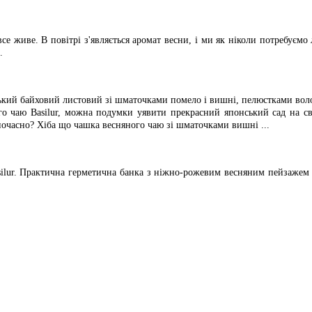
все живе. В повітрі з'являється аромат весни, і ми як ніколи потребуєм
.
ький байховий листовий зі шматочками помело і вишні, пелюстками воло
ого чаю Basilur, можна подумки уявити прекрасний японський сад на с
ночасно? Хіба що чашка весняного чаю зі шматочками вишні ...
asilur. Практична герметична банка з ніжно-рожевим весняним пейзажем