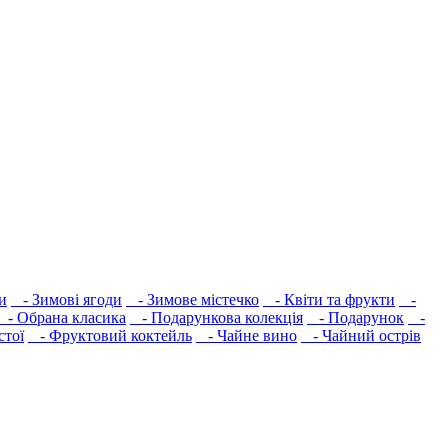
и
- Зимові ягоди
- Зимове містечко
- Квіти та фрукти
-
- Обрана класика
- Подарункова колекція
- Подарунок
-
стої
- Фруктовий коктейль
- Чайне вино
- Чайний острів