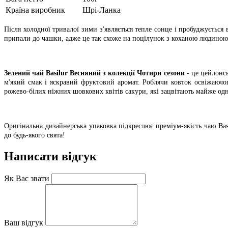
Країна виробник
Шрі-Ланка
Після холодної тривалої зими з'являється тепле сонце і пробуджується 
припали до чашки, адже це так схоже на поцілунок з коханою людиною
Зелений чай Basilur Весняний з колекції Чотири сезони
- це цейлонс
м'який смак і яскравий фруктовий аромат. Роблячи ковток освіжаюч
рожево-білих ніжних шовкових квітів сакури, які зацвітають майже од
Оригінальна дизайнерська упаковка підкреслює преміум-якість чаю B
до будь-якого свята!
Написати відгук
Як Вас звати
Ваш відгук