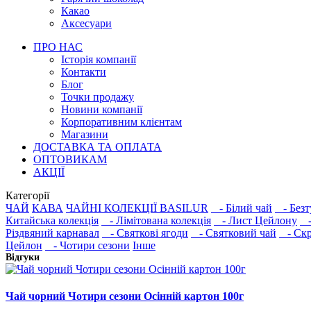
Какао
Аксесуари
ПРО НАС
Історія компанії
Контакти
Блог
Точки продажу
Новини компанії
Корпоративним клієнтам
Магазини
ДОСТАВКА ТА ОПЛАТА
ОПТОВИКАМ
АКЦІЇ
Категорії
ЧАЙ
КАВА
ЧАЙНІ КОЛЕКЦІЇ BASILUR
- Білий чай
- Безт
Китайська колекція
- Лімітована колекція
- Лист Цейлону
- 
Різдвяний карнавал
- Святкові ягоди
- Святковий чай
- Скр
Цейлон
- Чотири сезони
Інше
Відгуки
Чай чорний Чотири сезони Осінній картон 100г