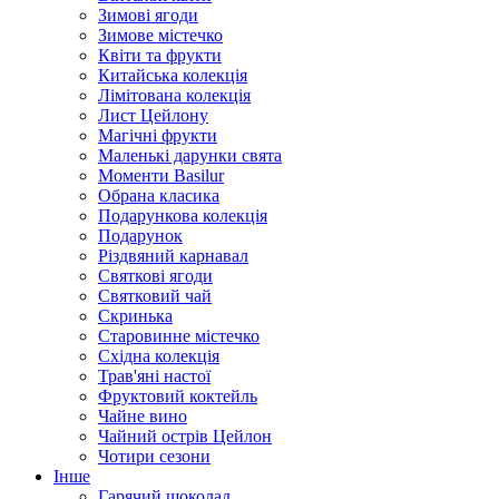
Зимові ягоди
Зимове містечко
Квіти та фрукти
Китайська колекція
Лімітована колекція
Лист Цейлону
Магічні фрукти
Маленькі дарунки свята
Моменти Basilur
Обрана класика
Подарункова колекція
Подарунок
Різдвяний карнавал
Святкові ягоди
Святковий чай
Скринька
Старовинне містечко
Східна колекція
Трав'яні настої
Фруктовий коктейль
Чайне вино
Чайний острів Цейлон
Чотири сезони
Інше
Гарячий шоколад