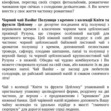
кінофільм, перегляд своїх старих фотоальбомів, романтичне
чаювання при свічках з солодкими делікатесами. А Ви хочете
внести у своє життя частинку романтики?
Чорний чай Basilur Полуниця з кремом з колекції Квіти та
фрукти Цейлону
- це десертне поєднання ягід полуниці з
вершковим кремом і класичним чорним чаєм цейлонської
провінції Рухуна, що створює особливий настрій для
приємного вечора. Цей ніжний напій поєднує в собі дві
частини: чорний цейлонський байховий листовий чай з
ароматом полуниці з кремом, доповнений пелюстками
троянди, сафлору, плодами шипшини, папаї та полуниці у
верхній банці; та чорний цейлонський крупнолистовий чай
Рухуна - в нижній. Обидва чаї чудово комбінуються і Ви
можете створювати купажі на свій смак, або вживати їх як два
окремих напої. Чай Basilur - це ласощі для любителів
солодощів, це райський запашний напій зі смаком сонячного
літа!
Чай з колекції "Квіти та фрукти Цейлону" упакований в
оригінальну упаковку циліндричної форми, розділену на дві
частини, де верхня - є продовженням і "кришкою" для
нижньої банки. Цей чарівний напій відмінно доповнить Вашу
чайну колекцію та ідеально підійде в якості "смачного
сюрпризу" для дорогої вашому серці людини.