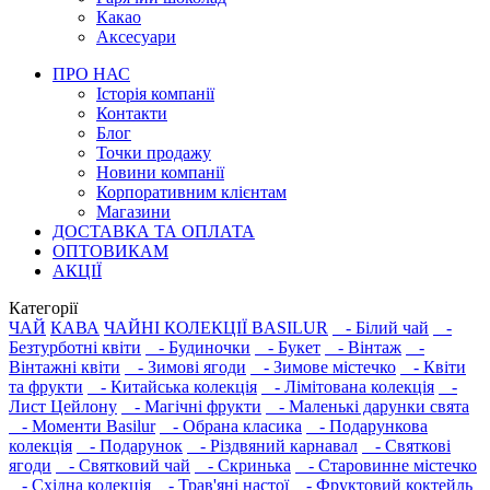
Какао
Аксесуари
ПРО НАС
Історія компанії
Контакти
Блог
Точки продажу
Новини компанії
Корпоративним клієнтам
Магазини
ДОСТАВКА ТА ОПЛАТА
ОПТОВИКАМ
АКЦІЇ
Категорії
ЧАЙ
КАВА
ЧАЙНІ КОЛЕКЦІЇ BASILUR
- Білий чай
-
Безтурботні квіти
- Будиночки
- Букет
- Вінтаж
-
Вінтажні квіти
- Зимові ягоди
- Зимове містечко
- Квіти
та фрукти
- Китайська колекція
- Лімітована колекція
-
Лист Цейлону
- Магічні фрукти
- Маленькі дарунки свята
- Моменти Basilur
- Обрана класика
- Подарункова
колекція
- Подарунок
- Різдвяний карнавал
- Святкові
ягоди
- Святковий чай
- Скринька
- Старовинне містечко
- Східна колекція
- Трав'яні настої
- Фруктовий коктейль