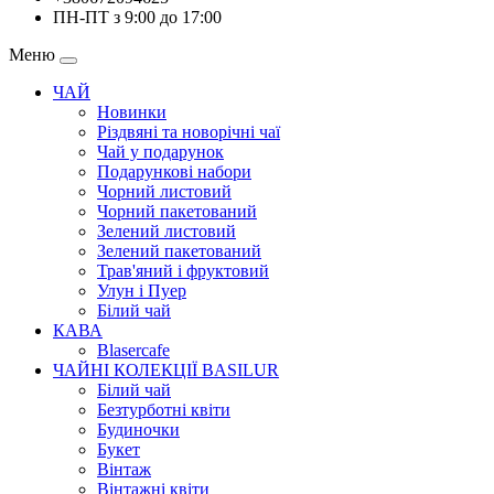
ПН-ПТ з 9:00 до 17:00
Меню
ЧАЙ
Новинки
Різдвяні та новорічні чаї
Чай у подарунок
Подарункові набори
Чорний листовий
Чорний пакетований
Зелений листовий
Зелений пакетований
Трав'яний і фруктовий
Улун і Пуер
Білий чай
КАВА
Blasercafe
ЧАЙНІ КОЛЕКЦІЇ BASILUR
Білий чай
Безтурботні квіти
Будиночки
Букет
Вінтаж
Вінтажні квіти