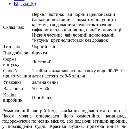
Відгуки (0)
Верхня частина: чай чорний цейлонський
байховий листовий з ароматом полуниці з
кремом, з додаванням пелюсток троянди,
Склад чаю
сафлору, плодів шипшини, папаї та полуниці;
Нижня частина: чай чорний цейлонський
"Рухуна" крупнолистовой без добавок
Тип чаю
Чорний чай
Вид добавок
Фрукти
Форма
Листовий
випуску
Спосіб
1 чайна ложка заварки на чашку води 90-95 °C,
приготування
дати настоятися 3-5 хвилин
Упаковка
Залізна банка
Вага нетто
50г + 50г
Країна
Шрі-Ланка
виробник
Романтичний настрій іноді зовсім несподівано охоплює нас.
Часом можна створювати його самостійно, наприклад,
подорожуючи по нових місцях, або додаючи затишні дрібниці
у повсякденні будні. Красива музика, приємна книга чи