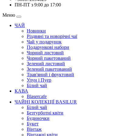
ПН-ПТ з 9:00 до 17:00
Меню
ЧАЙ
Новинки
Різдвяні та новорічні чаї
Чай у подарунок
Подарункові набори
Чорний листовий
Чорний пакетований
Зелений листовий
Зелений пакетований
Трав'яний і фруктовий
Улун і Пуер
Білий чай
КАВА
Blasercafe
ЧАЙНІ КОЛЕКЦІЇ BASILUR
Білий чай
Безтурботні квіти
Будиночки
Букет
Вінтаж
Вінтажні квіти