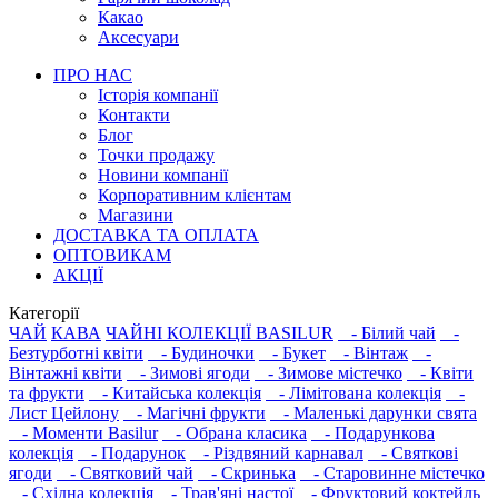
Какао
Аксесуари
ПРО НАС
Історія компанії
Контакти
Блог
Точки продажу
Новини компанії
Корпоративним клієнтам
Магазини
ДОСТАВКА ТА ОПЛАТА
ОПТОВИКАМ
АКЦІЇ
Категорії
ЧАЙ
КАВА
ЧАЙНІ КОЛЕКЦІЇ BASILUR
- Білий чай
-
Безтурботні квіти
- Будиночки
- Букет
- Вінтаж
-
Вінтажні квіти
- Зимові ягоди
- Зимове містечко
- Квіти
та фрукти
- Китайська колекція
- Лімітована колекція
-
Лист Цейлону
- Магічні фрукти
- Маленькі дарунки свята
- Моменти Basilur
- Обрана класика
- Подарункова
колекція
- Подарунок
- Різдвяний карнавал
- Святкові
ягоди
- Святковий чай
- Скринька
- Старовинне містечко
- Східна колекція
- Трав'яні настої
- Фруктовий коктейль