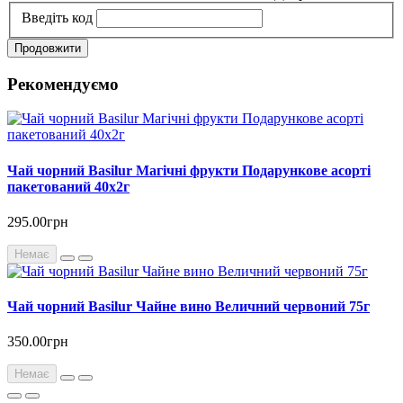
Введіть код
Продовжити
Рекомендуємо
Чай чорний Basilur Магічні фрукти Подарункове асорті
пакетований 40х2г
295.00грн
Немає
Чай чорний Basilur Чайне вино Величний червоний 75г
350.00грн
Немає