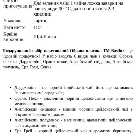
Спосіб
Для зелених чаїв: 1 чайна ложка заварки на
приготування
чашку води 90 ° C, дати настоятися 2-3
хвилини
Упаковка
картон
Вага нетто
115г
Країна
Шрі-Ланка
виробник
Подарунковий набір пакетований Обрана класика TM Basilur
- це
чудовий подарунок! У набір входять 6 видів чаїв з колекції Обрана
класика: Дарджилінг, Оранж пекое, Англійський сніданок, Англійська
полудень, Ерл Грей, Сенча.
Дарджилінг - це чорний індійський чай, його ще називають
"шампанським" серед чаїв;
Оранж Пеко - класичний чорний цейлонський чай з легкою
медовою нотою;
Англійський сніданок - міцний чорний цейлонський чай з
яскравим і терпким смаком;
Англійський полуденок - насичений, ароматний цейлонський
чай з додаванням типс;
Ерл Грей - чорний цейлонський чай з ароматом бергамоту;