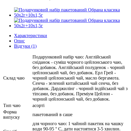
Характеристики
Опис
Відгуки (1)
Подарунковий набір чаю: Англійський
сніданок - cуміш чорного цейлонського чаю,
без добавок. Англійський полуденок - чорний
цейлонський чай, без добавок. Ерл Грей -
Склад чаю
чорний цейлонський чай, масло бергамота.
Сенча - зелений китайський чай сенча, без
добавок. Дарджилінг - чорний індійський чай з
тіпсами, без добавок. Преміум Цейлон -
чорний цейлонський чай, без добавок.
Тип чаю
асорті
Форма
пакетований в саше
випуску
для чорного чаю: 1 чайний пакетик на чашку
води 90-95 ° C, дати настоятися 3-5 хвилин.