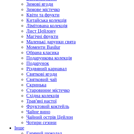
Зимові ягоди
Зимове містечко
Квіти та фрукти
Китайська колекція
Лімітована колекція
Лист Цейлону
Магічні фрукти
Маленькі дарунки свята
Моменти Basilur
Обрана класика
Подарункова колекція
Подарунок
Різдвяний карнавал
Святкові ягоди
Святковий чай
Скринька
Старовинне містечко
Східна колекція
Трав'яні настої
Фруктовий коктейль
Чайне вино
Чайний острів Цейлон
Чотири сезони
Інше
Гарячий шоколад