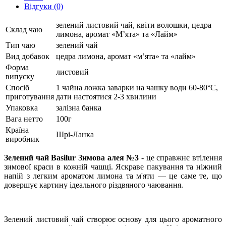
Відгуки (0)
зелений листовий чай, квіти волошки, цедра
Склад чаю
лимона, аромат «М’ята» та «Лайм»
Тип чаю
зелений чай
Вид добавок
цедра лимона, аромат «м’ята» та «лайм»
Форма
листовий
випуску
Спосіб
1 чайна ложка заварки на чашку води 60-80°C,
приготування
дати настоятися 2-3 хвилини
Упаковка
залізна банка
Вага нетто
100г
Країна
Шрі-Ланка
виробник
Зелений чай Basilur Зимова алея №3
- це справжнє втілення
зимової краси в кожній чашці. Яскраве пакування та ніжний
напій з легким ароматом лимона та м'яти — це саме те, що
довершує картину ідеального різдвяного чаювання.
Зелений листовий чай створює основу для цього ароматного