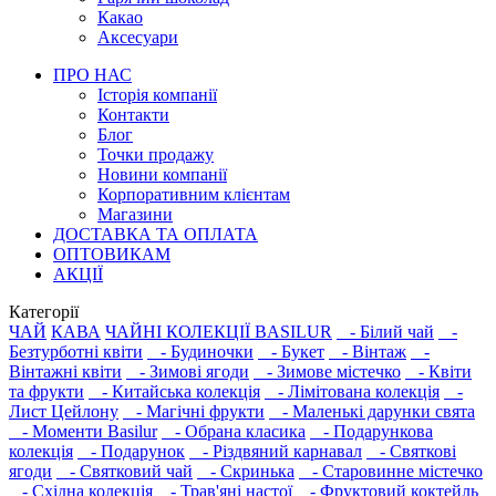
Какао
Аксесуари
ПРО НАС
Історія компанії
Контакти
Блог
Точки продажу
Новини компанії
Корпоративним клієнтам
Магазини
ДОСТАВКА ТА ОПЛАТА
ОПТОВИКАМ
АКЦІЇ
Категорії
ЧАЙ
КАВА
ЧАЙНІ КОЛЕКЦІЇ BASILUR
- Білий чай
-
Безтурботні квіти
- Будиночки
- Букет
- Вінтаж
-
Вінтажні квіти
- Зимові ягоди
- Зимове містечко
- Квіти
та фрукти
- Китайська колекція
- Лімітована колекція
-
Лист Цейлону
- Магічні фрукти
- Маленькі дарунки свята
- Моменти Basilur
- Обрана класика
- Подарункова
колекція
- Подарунок
- Різдвяний карнавал
- Святкові
ягоди
- Святковий чай
- Скринька
- Старовинне містечко
- Східна колекція
- Трав'яні настої
- Фруктовий коктейль