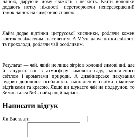
напою, даруючи йому свіжість і легкість. Квіти волошки
додають нотку ніжності, перетворюючи неперевершений
танок чаїнок на симфонію спокою.
Лайм додає відтінки цитрусової кислинки, роблячи кожен
ковток освіжаючим і насиченим. А М’ята дарує нотки свіжості
та прохолоди, роблячи чай особливим.
Результат — чай, який не лише зігріє в холодні зимові дні, але
й занурить вас в атмосферу зимового саду, наповненого
світлом і ароматами природи. А дизайнерське пакування
чудово доповнює особливість наповнення своїми ніжними
відтінками та красою. Якщо ви шукаєте чай на подарунок, то
Зимова алея №3 - найкращій варіант.
Написати відгук
Як Вас звати