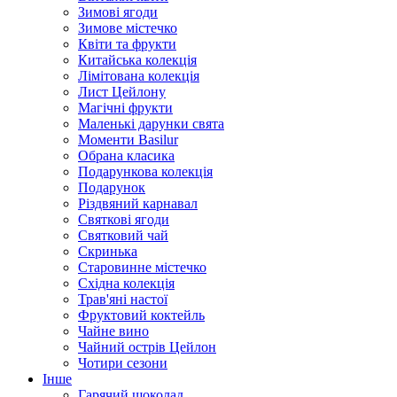
Зимові ягоди
Зимове містечко
Квіти та фрукти
Китайська колекція
Лімітована колекція
Лист Цейлону
Магічні фрукти
Маленькі дарунки свята
Моменти Basilur
Обрана класика
Подарункова колекція
Подарунок
Різдвяний карнавал
Святкові ягоди
Святковий чай
Скринька
Старовинне містечко
Східна колекція
Трав'яні настої
Фруктовий коктейль
Чайне вино
Чайний острів Цейлон
Чотири сезони
Інше
Гарячий шоколад