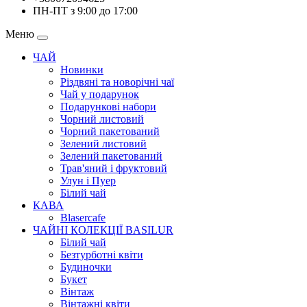
ПН-ПТ з 9:00 до 17:00
Меню
ЧАЙ
Новинки
Різдвяні та новорічні чаї
Чай у подарунок
Подарункові набори
Чорний листовий
Чорний пакетований
Зелений листовий
Зелений пакетований
Трав'яний і фруктовий
Улун і Пуер
Білий чай
КАВА
Blasercafe
ЧАЙНІ КОЛЕКЦІЇ BASILUR
Білий чай
Безтурботні квіти
Будиночки
Букет
Вінтаж
Вінтажні квіти