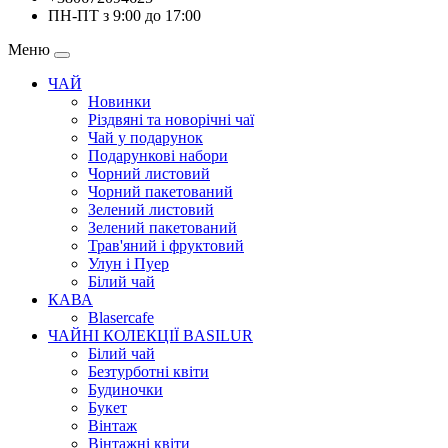
ПН-ПТ з 9:00 до 17:00
Меню
ЧАЙ
Новинки
Різдвяні та новорічні чаї
Чай у подарунок
Подарункові набори
Чорний листовий
Чорний пакетований
Зелений листовий
Зелений пакетований
Трав'яний і фруктовий
Улун і Пуер
Білий чай
КАВА
Blasercafe
ЧАЙНІ КОЛЕКЦІЇ BASILUR
Білий чай
Безтурботні квіти
Будиночки
Букет
Вінтаж
Вінтажні квіти