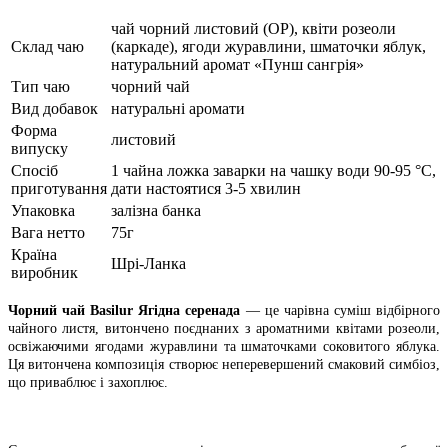
чай чорний листовий (ОР), квіти розеоли
Склад чаю
(каркаде), ягоди журавлини, шматочки яблук,
натуральний аромат «Пунш сангрія»
Тип чаю
чорний чай
Вид добавок
натуральні аромати
Форма
листовий
випуску
Спосіб
1 чайна ложка заварки на чашку води 90-95 °C,
приготування
дати настоятися 3-5 хвилин
Упаковка
залізна банка
Вага нетто
75г
Країна
Шрі-Ланка
виробник
Чорний чай Basilur Ягідна серенада
— це чарівна суміш відбірного
чайного листя, витончено поєднаних з ароматними квітами розеоли,
освіжаючими ягодами журавлини та шматочками соковитого яблука.
Ця витончена композиція створює неперевершений смаковий симбіоз,
що приваблює і захоплює.