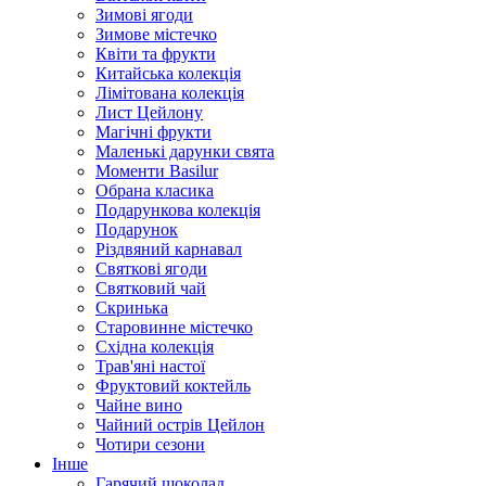
Зимові ягоди
Зимове містечко
Квіти та фрукти
Китайська колекція
Лімітована колекція
Лист Цейлону
Магічні фрукти
Маленькі дарунки свята
Моменти Basilur
Обрана класика
Подарункова колекція
Подарунок
Різдвяний карнавал
Святкові ягоди
Святковий чай
Скринька
Старовинне містечко
Східна колекція
Трав'яні настої
Фруктовий коктейль
Чайне вино
Чайний острів Цейлон
Чотири сезони
Інше
Гарячий шоколад