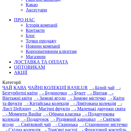
Какао
Аксесуари
ПРО НАС
Історія компанії
Контакти
Блог
Точки продажу
Новини компанії
Корпоративним клієнтам
Магазини
ДОСТАВКА ТА ОПЛАТА
ОПТОВИКАМ
АКЦІЇ
Категорії
ЧАЙ
КАВА
ЧАЙНІ КОЛЕКЦІЇ BASILUR
- Білий чай
-
Безтурботні квіти
- Будиночки
- Букет
- Вінтаж
-
Вінтажні квіти
- Зимові ягоди
- Зимове містечко
- Квіти
та фрукти
- Китайська колекція
- Лімітована колекція
-
Лист Цейлону
- Магічні фрукти
- Маленькі дарунки свята
- Моменти Basilur
- Обрана класика
- Подарункова
колекція
- Подарунок
- Різдвяний карнавал
- Святкові
ягоди
- Святковий чай
- Скринька
- Старовинне містечко
- Східна колекція
- Трав'яні настої
- Фруктовий коктейль