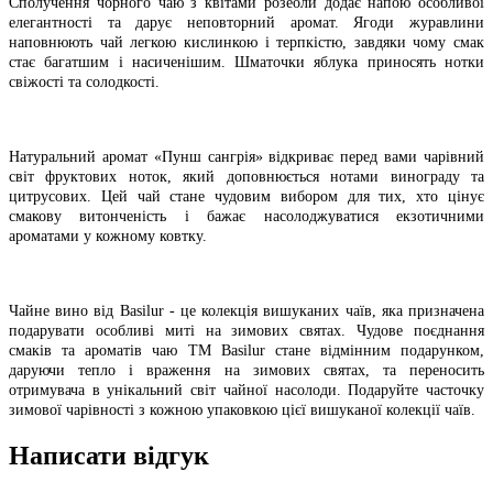
Сполучення чорного чаю з квітами розеоли додає напою особливої
елегантності та дарує неповторний аромат. Ягоди журавлини
наповнюють чай легкою кислинкою і терпкістю, завдяки чому смак
стає багатшим і насиченішим. Шматочки яблука приносять нотки
свіжості та солодкості.
Натуральний аромат «Пунш сангрія» відкриває перед вами чарівний
світ фруктових ноток, який доповнюється нотами винограду та
цитрусових. Цей чай стане чудовим вибором для тих, хто цінує
смакову витонченість і бажає насолоджуватися екзотичними
ароматами у кожному ковтку.
Чайне вино від Basilur - це колекція вишуканих чаїв, яка призначена
подарувати особливі миті на зимових святах. Чудове поєднання
смаків та ароматів чаю ТМ Basilur стане відмінним подарунком,
даруючи тепло і враження на зимових святах, та переносить
отримувача в унікальний світ чайної насолоди. Подаруйте часточку
зимової чарівності з кожною упаковкою цієї вишуканої колекції чаїв.
Написати відгук