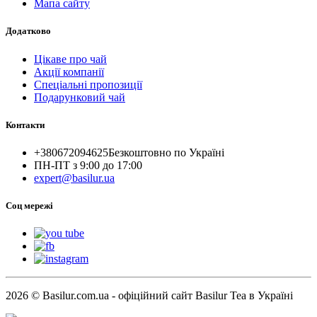
Мапа сайту
Додатково
Цікаве про чай
Акції компанії
Спеціальні пропозиції
Подарунковий чай
Контакти
+380672094625
Безкоштовно по Україні
ПН-ПТ з 9:00 до 17:00
expert@basilur.ua
Cоц мережі
2026 © Basilur.com.ua - офіційний сайт Basilur Tea в Україні