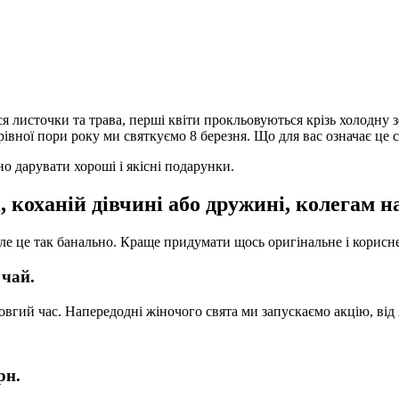
 листочки та трава, перші квіти прокльовуються крізь холодну з
рівної пори року ми святкуємо 8 березня. Що для вас означає це 
но дарувати хороші і якісні подарунки.
, коханій дівчині або дружині, колегам н
ле це так банально. Краще придумати щось оригінальне і корисн
 чай.
овгий час. Напередодні жіночого свята ми запускаємо акцію, від
рн.