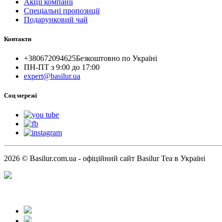
Акції компанії
Спеціальні пропозиції
Подарунковий чай
Контакти
+380672094625
Безкоштовно по Україні
ПН-ПТ з 9:00 до 17:00
expert@basilur.ua
Cоц мережі
2026 © Basilur.com.ua - офіційний сайт Basilur Tea в Україні