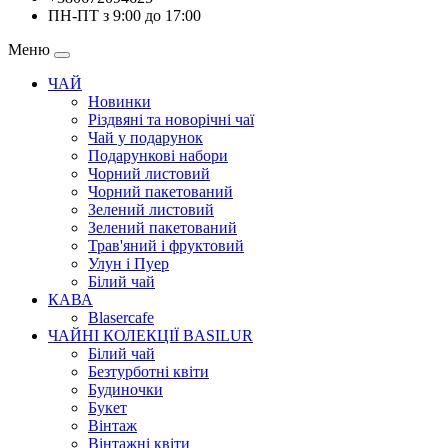
ПН-ПТ з 9:00 до 17:00
Меню
ЧАЙ
Новинки
Різдвяні та новорічні чаї
Чай у подарунок
Подарункові набори
Чорний листовий
Чорний пакетований
Зелений листовий
Зелений пакетований
Трав'яний і фруктовий
Улун і Пуер
Білий чай
КАВА
Blasercafe
ЧАЙНІ КОЛЕКЦІЇ BASILUR
Білий чай
Безтурботні квіти
Будиночки
Букет
Вінтаж
Вінтажні квіти