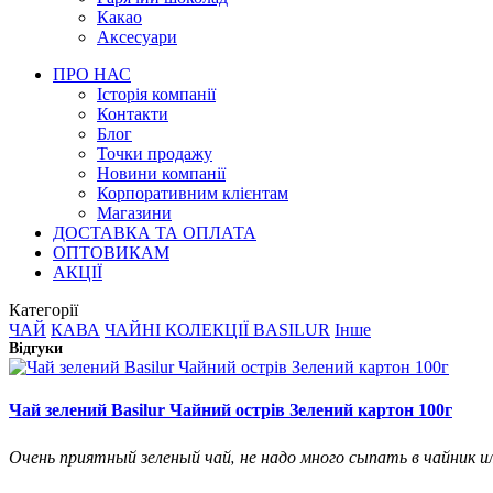
Какао
Аксесуари
ПРО НАС
Історія компанії
Контакти
Блог
Точки продажу
Новини компанії
Корпоративним клієнтам
Магазини
ДОСТАВКА ТА ОПЛАТА
ОПТОВИКАМ
АКЦІЇ
Категорії
ЧАЙ
КАВА
ЧАЙНІ КОЛЕКЦІЇ BASILUR
Інше
Відгуки
Чай зелений Basilur Чайний острів Зелений картон 100г
Очень приятный зеленый чай, не надо много сыпать в чайник или