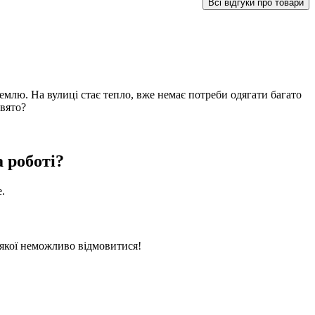
Всі відгуки про товари
емлю. На вулиці стає тепло, вже немає потреби одягати багато
свято?
а роботі?
е.
 якої неможливо відмовитися!