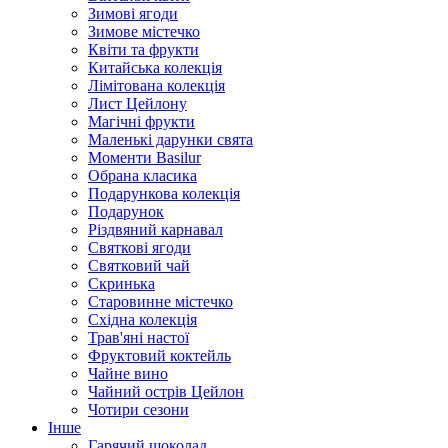
Зимові ягоди
Зимове містечко
Квіти та фрукти
Китайська колекція
Лімітована колекція
Лист Цейлону
Магічні фрукти
Маленькі дарунки свята
Моменти Basilur
Обрана класика
Подарункова колекція
Подарунок
Різдвяний карнавал
Святкові ягоди
Святковий чай
Скринька
Старовинне містечко
Східна колекція
Трав'яні настої
Фруктовий коктейль
Чайне вино
Чайний острів Цейлон
Чотири сезони
Інше
Гарячий шоколад