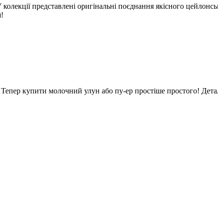
. У колекції представлені оригінальні поєднання якісного цейло
!
 Тепер купити молочний улун або пу-ер простіше простого! Деталь