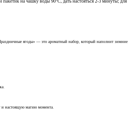
ый пакетик на чашку воды 90°C, дать настояться 2-3 минуты; для
 «Праздничные ягоды» — это ароматный набор, который наполнит зимние
ка.
ат и настоящую магию момента.