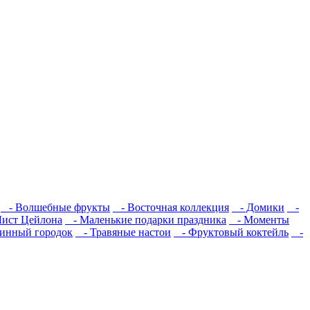
- Волшебные фрукты
- Восточная коллекция
- Домики
-
ист Цейлона
- Маленькие подарки праздника
- Моменты
инный городок
- Травяные настои
- Фруктовый коктейль
-