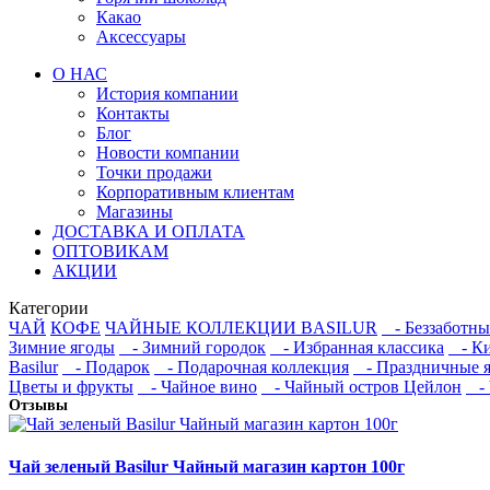
Какао
Аксессуары
О НАС
История компании
Контакты
Блог
Новости компании
Точки продажи
Корпоративным клиентам
Магазины
ДОСТАВКА И ОПЛАТА
ОПТОВИКАМ
АКЦИИ
Категории
ЧАЙ
КОФЕ
ЧАЙНЫЕ КОЛЛЕКЦИИ BASILUR
- Беззаботны
Зимние ягоды
- Зимний городок
- Избранная классика
- Ки
Basilur
- Подарок
- Подарочная коллекция
- Праздничные 
Цветы и фрукты
- Чайное вино
- Чайный остров Цейлон
- 
Отзывы
Чай зеленый Basilur Чайный магазин картон 100г