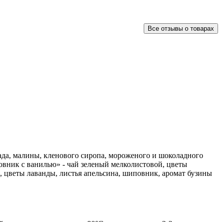
Все отзывы о товарах
ада, малины, кленового сиропа, мороженого и шоколадного
овник с ванилью» - чай зеленый мелколистовой, цветы
я, цветы лаванды, листья апельсина, шиповник, аромат бузины