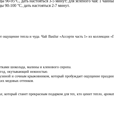
ы 90-95°C, дать настояться 3-5 минут; для зеленого чая: 1 чайн
ы 90-100 °C, дать настояться 2-7 минут.
ют ощущение тепла и чуда. Чай Basilur «Ассорти часть 1» из коллекции
ками шоколада, малины и кленового сиропа.
ягод, окутывающий нежностью.
бузиной и сочным крыжовником, который пробуждает ощущение праздни
ких медовых оттенков.
е, который станет прекрасным подарком для тех, кто ценит тепло, аром