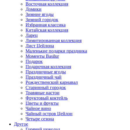
Восточная коллекция
Домики
Зимние ягоды
Зимний городок
Избранная классика
Китайская коллекция
Ларец
Лимитированная коллекция
Лист Цейлона
Маленькие подарки праздника
Моменты Basilur
Подарок
Подарочная коллекция
Праздничные ягоды
Праздничный чай
Рождественский карнавал
Старинный городок
Травяные настои
Фруктовый коктейль
Цветы и фрукты
Чайное вино
Чайный остров Цейлон
Четыре сезона
Другое
Горячий шоколад