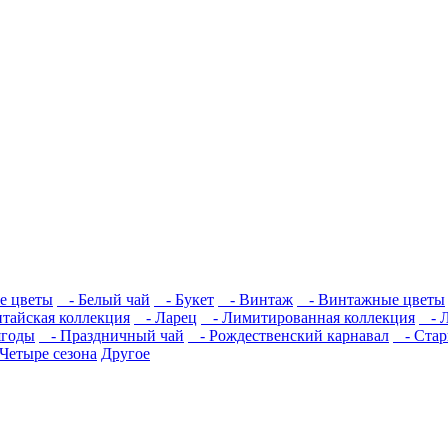
е цветы
- Белый чай
- Букет
- Винтаж
- Винтажные цветы
тайская коллекция
- Ларец
- Лимитированная коллекция
- Л
ягоды
- Праздничный чай
- Рождественский карнавал
- Стар
Четыре сезона
Другое