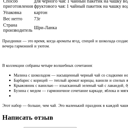
Способ
для черного чая: 1 чайный пакетик на чашку вод
приготовления
фруктового чая: 1 чайный пакетик на чашку вод
Упаковка
картон
Вес нетто
73г
Страна
Шри-Ланка
производитель
Праздники — это время, когда ароматы ягод, специй и шоколада созда
вечера гармонией и уютом.
В коллекции собраны четыре волшебных сочетания:
Малина с шоколадом — насыщенный черный чай со сладкими нот
Барбарис с корицей — теплый аромат корицы, ванили и спелых 
Крыжовник с ванилью — изысканный зеленый чай с лавандой, 
Бузина с медом — гармоничное сочетание каркаде, яблока и мяг
Этот набор — больше, чем чай. Это маленький праздник в каждой чашк
Написать отзыв