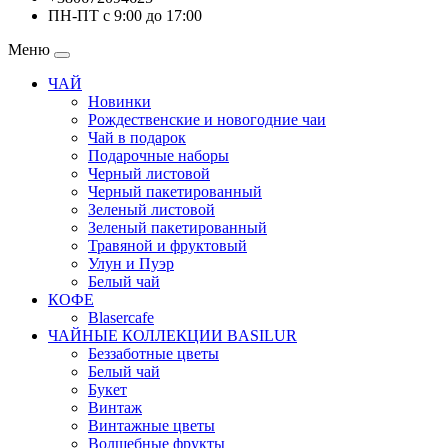
ПН-ПТ с 9:00 до 17:00
Меню
ЧАЙ
Новинки
Рождественские и новогодние чаи
Чай в подарок
Подарочные наборы
Черный листовой
Черный пакетированный
Зеленый листовой
Зеленый пакетированный
Травяной и фруктовый
Улун и Пуэр
Белый чай
КОФЕ
Blasercafe
ЧАЙНЫЕ КОЛЛЕКЦИИ BASILUR
Беззаботные цветы
Белый чай
Букет
Винтаж
Винтажные цветы
Волшебные фрукты