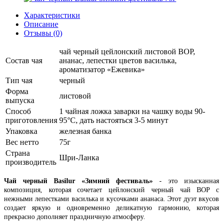
Характеристики
Описание
Отзывы (0)
чай черный цейлонский листовой ВOP,
Состав чая
ананас, лепестки цветов василька,
ароматизатор «Ежевика»
Тип чая
черный
Форма
листовой
выпуска
Способ
1 чайная ложка заварки на чашку воды 90-
приготовления
95°C, дать настояться 3-5 минут
Упаковка
железная банка
Вес нетто
75г
Страна
Шри-Ланка
производитель
Чай черный Basilur «Зимний фестиваль»
- это изысканная
композиция, которая сочетает цейлонский черный чай BOP с
нежными лепестками василька и кусочками ананаса. Этот дуэт вкусов
создает яркую и одновременно деликатную гармонию, которая
прекрасно дополняет праздничную атмосферу.