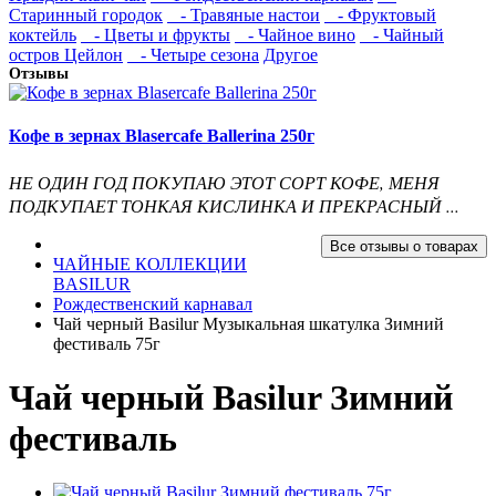
Старинный городок
- Травяные настои
- Фруктовый
коктейль
- Цветы и фрукты
- Чайное вино
- Чайный
остров Цейлон
- Четыре сезона
Другое
Отзывы
Кофе в зернах Blasercafe Ballerina 250г
НЕ ОДИН ГОД ПОКУПАЮ ЭТОТ СОРТ КОФЕ, МЕНЯ
ПОДКУПАЕТ ТОНКАЯ КИСЛИНКА И ПРЕКРАСНЫЙ ...
Все отзывы о товарах
ЧАЙНЫЕ КОЛЛЕКЦИИ
BASILUR
Рождественский карнавал
Чай черный Basilur Музыкальная шкатулка Зимний
фестиваль 75г
Чай черный Basilur Зимний
фестиваль