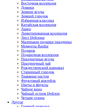
Восточная коллекция
Домики
Зимние ягоды
Зимний городок
Избранная классика
Китайская коллекция
Ларец
Лимитированная коллекция
Лист Цейлона
Маленькие подарки праздника
Моменты Basilur
Подарок
Подарочная коллекция
Праздничные ягоды
Праздничный чай
Рождественский карнавал
Старинный городок
Травяные настои
Фруктовый коктейль
Цветы и фрукты
Чайное вино
Чайный остров Цейлон
Четыре сезона
Другое
Горячий шоколад