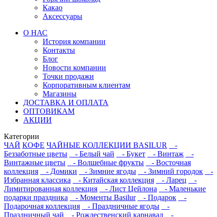
Какао
Аксессуары
О НАС
История компании
Контакты
Блог
Новости компании
Точки продажи
Корпоративным клиентам
Магазины
ДОСТАВКА И ОПЛАТА
ОПТОВИКАМ
АКЦИИ
Категории
ЧАЙ
КОФЕ
ЧАЙНЫЕ КОЛЛЕКЦИИ BASILUR
-
Беззаботные цветы
- Белый чай
- Букет
- Винтаж
-
Винтажные цветы
- Волшебные фрукты
- Восточная
коллекция
- Домики
- Зимние ягоды
- Зимний городок
-
Избранная классика
- Китайская коллекция
- Ларец
-
Лимитированная коллекция
- Лист Цейлона
- Маленькие
подарки праздника
- Моменты Basilur
- Подарок
-
Подарочная коллекция
- Праздничные ягоды
-
Праздничный чай
- Рождественский карнавал
-