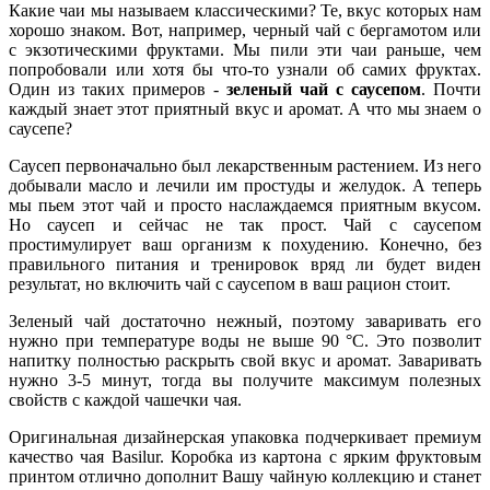
Какие чаи мы называем классическими? Те, вкус которых нам
хорошо знаком. Вот, например, черный чай с бергамотом или
с экзотическими фруктами. Мы пили эти чаи раньше, чем
попробовали или хотя бы что-то узнали об самих фруктах.
Один из таких примеров -
зеленый чай с саусепом
. Почти
каждый знает этот приятный вкус и аромат. А что мы знаем о
саусепе?
Саусеп первоначально был лекарственным растением. Из него
добывали масло и лечили им простуды и желудок. А теперь
мы пьем этот чай и просто наслаждаемся приятным вкусом.
Но саусеп и сейчас не так прост. Чай с саусепом
простимулирует ваш организм к похудению. Конечно, без
правильного питания и тренировок вряд ли будет виден
результат, но включить чай с саусепом в ваш рацион стоит.
Зеленый чай достаточно нежный, поэтому заваривать его
нужно при температуре воды не выше 90 °C. Это позволит
напитку полностью раскрыть свой вкус и аромат. Заваривать
нужно 3-5 минут, тогда вы получите максимум полезных
свойств с каждой чашечки чая.
Оригинальная дизайнерская упаковка подчеркивает премиум
качество чая Basilur. Коробка из картона с ярким фруктовым
принтом отлично дополнит Вашу чайную коллекцию и станет