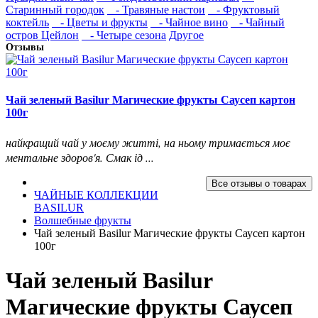
Старинный городок
- Травяные настои
- Фруктовый
коктейль
- Цветы и фрукты
- Чайное вино
- Чайный
остров Цейлон
- Четыре сезона
Другое
Отзывы
Чай зеленый Basilur Магические фрукты Саусеп картон
100г
найкращий чай у моєму житті, на ньому тримається моє
ментальне здоров'я. Смак ід ...
Все отзывы о товарах
ЧАЙНЫЕ КОЛЛЕКЦИИ
BASILUR
Волшебные фрукты
Чай зеленый Basilur Магические фрукты Саусеп картон
100г
Чай зеленый Basilur
Магические фрукты Саусеп