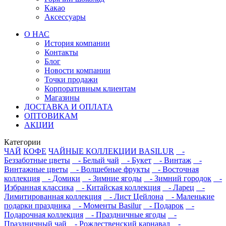
Какао
Аксессуары
О НАС
История компании
Контакты
Блог
Новости компании
Точки продажи
Корпоративным клиентам
Магазины
ДОСТАВКА И ОПЛАТА
ОПТОВИКАМ
АКЦИИ
Категории
ЧАЙ
КОФЕ
ЧАЙНЫЕ КОЛЛЕКЦИИ BASILUR
-
Беззаботные цветы
- Белый чай
- Букет
- Винтаж
-
Винтажные цветы
- Волшебные фрукты
- Восточная
коллекция
- Домики
- Зимние ягоды
- Зимний городок
-
Избранная классика
- Китайская коллекция
- Ларец
-
Лимитированная коллекция
- Лист Цейлона
- Маленькие
подарки праздника
- Моменты Basilur
- Подарок
-
Подарочная коллекция
- Праздничные ягоды
-
Праздничный чай
- Рождественский карнавал
-