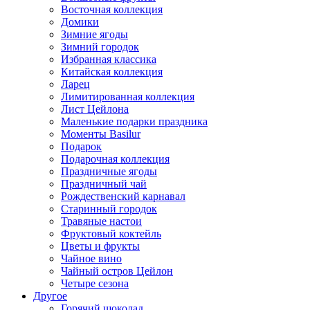
Восточная коллекция
Домики
Зимние ягоды
Зимний городок
Избранная классика
Китайская коллекция
Ларец
Лимитированная коллекция
Лист Цейлона
Маленькие подарки праздника
Моменты Basilur
Подарок
Подарочная коллекция
Праздничные ягоды
Праздничный чай
Рождественский карнавал
Старинный городок
Травяные настои
Фруктовый коктейль
Цветы и фрукты
Чайное вино
Чайный остров Цейлон
Четыре сезона
Другое
Горячий шоколад