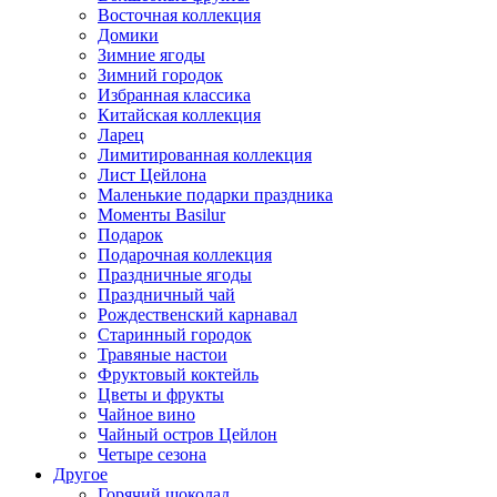
Восточная коллекция
Домики
Зимние ягоды
Зимний городок
Избранная классика
Китайская коллекция
Ларец
Лимитированная коллекция
Лист Цейлона
Маленькие подарки праздника
Моменты Basilur
Подарок
Подарочная коллекция
Праздничные ягоды
Праздничный чай
Рождественский карнавал
Старинный городок
Травяные настои
Фруктовый коктейль
Цветы и фрукты
Чайное вино
Чайный остров Цейлон
Четыре сезона
Другое
Горячий шоколад