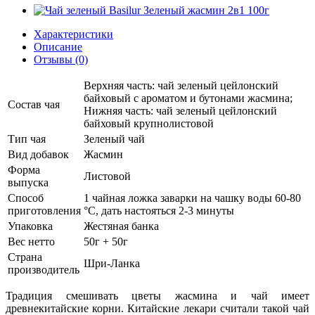
Характеристики
Описание
Отзывы (0)
Верхняя часть: чай зеленый цейлонский
байховый с ароматом и бутонами жасмина;
Состав чая
Нижняя часть: чай зеленый цейлонский
байховый крупнолистовой
Тип чая
Зеленый чай
Вид добавок
Жасмин
Форма
Листовой
выпуска
Способ
1 чайная ложка заварки на чашку воды 60-80
приготовления
°C, дать настояться 2-3 минуты
Упаковка
Жестяная банка
Вес нетто
50г + 50г
Страна
Шри-Ланка
производитель
Традиция смешивать цветы жасмина и чай имеет
древнекитайские корни. Китайские лекари считали такой чай