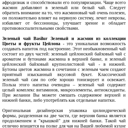
афродизиак и способствовали его популяризации. Чаще всего
жасмин добавляют в зеленый или белый чай. Следует
обратить внимание на то, что жасминовый чай очень полезен,
он положительно влияет на нервную систему, лечит неврозы,
избавляет от бессонницы, улучшает зрение и обладает
противовоспалительными свойствами.
Зеленый чай Basilur Зеленый и жасмин из коллекции
Цветы и фрукты Цейлона
- это уникальная возможность
создавать напиток под настроение. Этот необыкновенный чай
состоит из двух частей: зеленый цейлонский байховый чай с
ароматом и бутонами жасмина в верхней банке, и зеленый
цейлонский байховый крупнолистовой чай - в нижней.
Бутоны цветов жасмина в сочетании с зеленым чаем создают
приятный изысканный вкусовой букет. Классический
зеленый чай сам по себе хорошо тонизирует и освежает.
Польза этого напитка очевидна – зеленый чай содержит
целый комплекс витаминов, микроэлементы, антиоксиданты.
При желании Вы можете смешать содержимое верхней и
нижней банки, либо употреблять как отдельные напитки.
Оригинальная дизайнерская упаковка цилиндрической
формы, разделенная на две части, где верхняя банка является
продолжением и "крышкой" для нижней банки. Такой чай
отлично впишется на полке для чая на Вашей любимой кухне