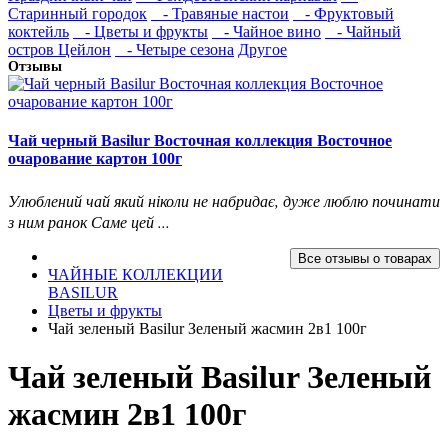
Старинный городок
- Травяные настои
- Фруктовый
коктейль
- Цветы и фрукты
- Чайное вино
- Чайный
остров Цейлон
- Четыре сезона
Другое
Отзывы
Чай черный Basilur Восточная коллекция Восточное
очарование картон 100г
Улюблений чай який ніколи не набридає, дуже люблю починати
з ним ранок Саме цей ...
Все отзывы о товарах
ЧАЙНЫЕ КОЛЛЕКЦИИ
BASILUR
Цветы и фрукты
Чай зеленый Basilur Зеленый жасмин 2в1 100г
Чай зеленый Basilur Зеленый
жасмин 2в1 100г