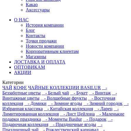
Какао
Аксессуары
О НАС
История компании
Блог
Контакты
Точки продажи
Новости компании
Корпоративным клиентам
Магазины
ДОСТАВКА И ОПЛАТА
ОПТОВИКАМ
АКЦИИ
Категории
ЧАЙ
КОФЕ
ЧАЙНЫЕ КОЛЛЕКЦИИ BASILUR
-
Беззаботные цветы
- Белый чай
- Букет
- Винтаж
-
Винтажные цветы
- Волшебные фрукты
- Восточная
коллекция
- Домики
- Зимние ягоды
- Зимний городок
-
Избранная классика
- Китайская коллекция
- Ларец
-
Лимитированная коллекция
- Лист Цейлона
- Маленькие
подарки праздника
- Моменты Basilur
- Подарок
-
Подарочная коллекция
- Праздничные ягоды
-
Праздничный чай
- Рождественский карнавал
-