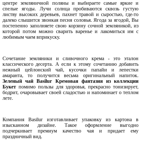
центре земляничной поляны и выбираете самые яркие и
спелые ягоды. Лучи солнца пробиваются сквозь густую
листву высоких деревьев, пахнет травой и сыростью, где-то
далеко слышится звонкая песня соловья. Ягода за ягодой, Вы
постепенно заполняете свою корзину сочной земляникой, из
которой потом можно сварить варенье и лакомиться им с
любимым чаем вприкуску.
Сочетание земляники и сливочного крема - это эталон
классического десерта. А если к этому сочетанию добавить
нежный цейлонский чай, кусочки папайи и лепестки
амаранта, то получится весьма оригинальный напиток.
Зеленый чай Basilur Кремовая фантазия из коллекции
Букет
помимо пользы для здоровья, прекрасно тонизирует,
бодрит, очаровывает своей сладостью и напоминает о теплом
лете.
Компания Basilur изготавливает упаковку из картона в
изысканном дизайне. Такое оформление выгодно
подчеркивает премиум качество чая и придает ему
праздничный вид.