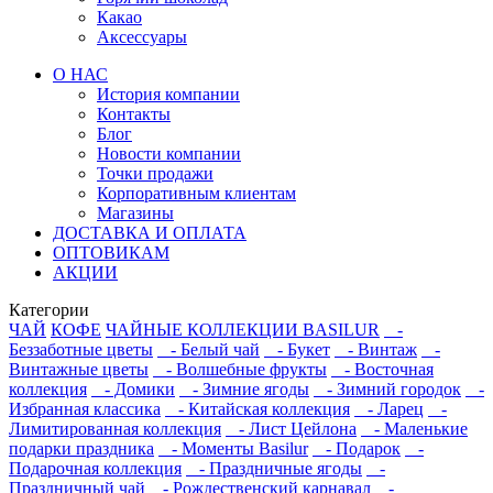
Какао
Аксессуары
О НАС
История компании
Контакты
Блог
Новости компании
Точки продажи
Корпоративным клиентам
Магазины
ДОСТАВКА И ОПЛАТА
ОПТОВИКАМ
АКЦИИ
Категории
ЧАЙ
КОФЕ
ЧАЙНЫЕ КОЛЛЕКЦИИ BASILUR
-
Беззаботные цветы
- Белый чай
- Букет
- Винтаж
-
Винтажные цветы
- Волшебные фрукты
- Восточная
коллекция
- Домики
- Зимние ягоды
- Зимний городок
-
Избранная классика
- Китайская коллекция
- Ларец
-
Лимитированная коллекция
- Лист Цейлона
- Маленькие
подарки праздника
- Моменты Basilur
- Подарок
-
Подарочная коллекция
- Праздничные ягоды
-
Праздничный чай
- Рождественский карнавал
-