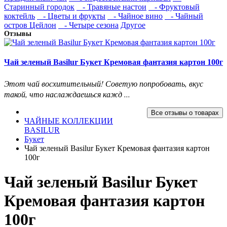
Старинный городок
- Травяные настои
- Фруктовый
коктейль
- Цветы и фрукты
- Чайное вино
- Чайный
остров Цейлон
- Четыре сезона
Другое
Отзывы
Чай зеленый Basilur Букет Кремовая фантазия картон 100г
Этот чай восхитительный! Советую попробовать, вкус
такой, что наслаждаешься кажд ...
Все отзывы о товарах
ЧАЙНЫЕ КОЛЛЕКЦИИ
BASILUR
Букет
Чай зеленый Basilur Букет Кремовая фантазия картон
100г
Чай зеленый Basilur Букет
Кремовая фантазия картон
100г