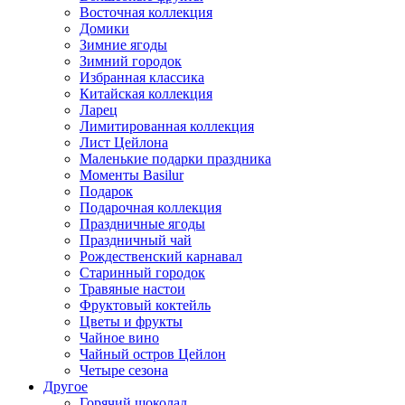
Восточная коллекция
Домики
Зимние ягоды
Зимний городок
Избранная классика
Китайская коллекция
Ларец
Лимитированная коллекция
Лист Цейлона
Маленькие подарки праздника
Моменты Basilur
Подарок
Подарочная коллекция
Праздничные ягоды
Праздничный чай
Рождественский карнавал
Старинный городок
Травяные настои
Фруктовый коктейль
Цветы и фрукты
Чайное вино
Чайный остров Цейлон
Четыре сезона
Другое
Горячий шоколад