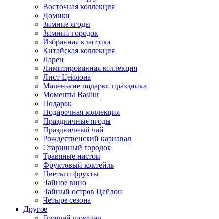
Восточная коллекция
Домики
Зимние ягоды
Зимний городок
Избранная классика
Китайская коллекция
Ларец
Лимитированная коллекция
Лист Цейлона
Маленькие подарки праздника
Моменты Basilur
Подарок
Подарочная коллекция
Праздничные ягоды
Праздничный чай
Рождественский карнавал
Старинный городок
Травяные настои
Фруктовый коктейль
Цветы и фрукты
Чайное вино
Чайный остров Цейлон
Четыре сезона
Другое
Горячий шоколад