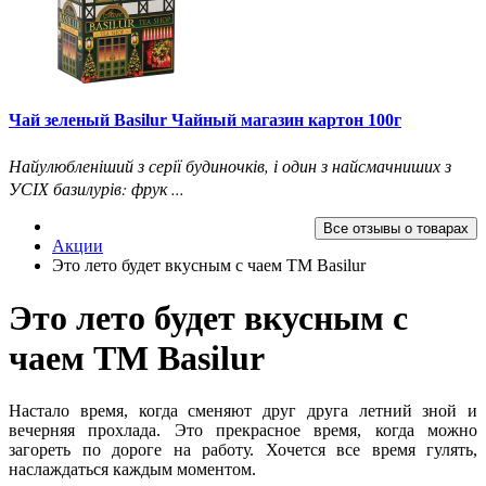
Чай зеленый Basilur Чайный магазин картон 100г
Найулюбленіший з серії будиночків, і один з найсмачниших з
УСІХ базилурів: фрук ...
Все отзывы о товарах
Акции
Это лето будет вкусным с чаем ТМ Basilur
Это лето будет вкусным с
чаем ТМ Basilur
Настало время, когда сменяют друг друга летний зной и
вечерняя прохлада. Это прекрасное время, когда можно
загореть по дороге на работу. Хочется все время гулять,
наслаждаться каждым моментом.