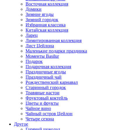
Восточная коллекция
Домики
Зимние ягоды
Зимний городок
Избранная классика
Китайская коллекция
Ларец
Лимитированная коллекция
Лист Цейлона
Маленькие подарки праздника
Моменты Basilur
Подарок
Подарочная коллекция
Праздничные ягоды
Праздничный чай
Рождественский карнавал
Старинный городок
Травяные настои
Фруктовый коктейль
Цветы и фрукты
Чайное вино
Чайный остров Цейлон
Четыре сезона
Другое
Горячий шоколад