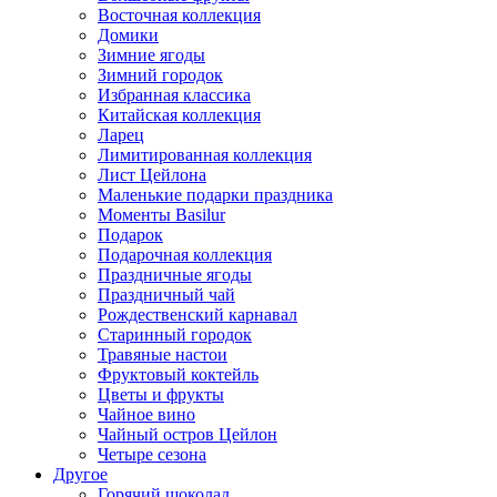
Восточная коллекция
Домики
Зимние ягоды
Зимний городок
Избранная классика
Китайская коллекция
Ларец
Лимитированная коллекция
Лист Цейлона
Маленькие подарки праздника
Моменты Basilur
Подарок
Подарочная коллекция
Праздничные ягоды
Праздничный чай
Рождественский карнавал
Старинный городок
Травяные настои
Фруктовый коктейль
Цветы и фрукты
Чайное вино
Чайный остров Цейлон
Четыре сезона
Другое
Горячий шоколад