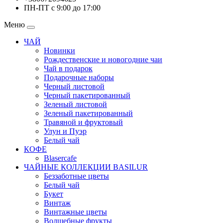
ПН-ПТ с 9:00 до 17:00
Меню
ЧАЙ
Новинки
Рождественские и новогодние чаи
Чай в подарок
Подарочные наборы
Черный листовой
Черный пакетированный
Зеленый листовой
Зеленый пакетированный
Травяной и фруктовый
Улун и Пуэр
Белый чай
КОФЕ
Blasercafe
ЧАЙНЫЕ КОЛЛЕКЦИИ BASILUR
Беззаботные цветы
Белый чай
Букет
Винтаж
Винтажные цветы
Волшебные фрукты