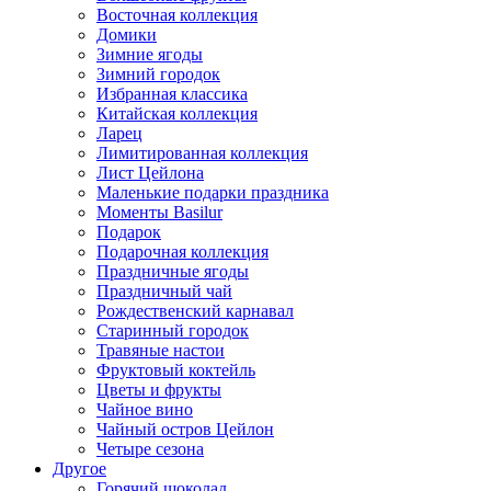
Восточная коллекция
Домики
Зимние ягоды
Зимний городок
Избранная классика
Китайская коллекция
Ларец
Лимитированная коллекция
Лист Цейлона
Маленькие подарки праздника
Моменты Basilur
Подарок
Подарочная коллекция
Праздничные ягоды
Праздничный чай
Рождественский карнавал
Старинный городок
Травяные настои
Фруктовый коктейль
Цветы и фрукты
Чайное вино
Чайный остров Цейлон
Четыре сезона
Другое
Горячий шоколад